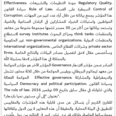
Effectiveness، جودة التنظيمات والتشريعات Regulatory Quality،
سيادة القانون Rule of Law، السيطرة على الفساد Control of
Corruption. هذا المؤشر يجمع بياناته من خلال آراء عدد كبير من الجهات،
المواطنين واستبانات الخبراء للمشاركين في البلدان الصناعية والنامية.
وتستمد بياناتها من أكثر من 30 مصدر تنتجها مجموعة متنوعة من معاهد
الاستطلاع survey institutes ومراكز البحوث think tanks والمنظمات
غير الحكومية non-governmental organizations، والمنظمات الدولية
international organizations، وشركات القطاع الخاص private sector
firms. وسأخصص مقال لاحق لتفصيل مصادر البيانات والنتائج الخاصة
بالمملكة في هذا المؤشر لاحقا بمشيئة الله.
المؤشر الآخر هو مؤشر الحوكمة Governance الصادر ضمن مؤشر الازدهار
من معهد ليجاتوم البريطاني، ويقيس الحوكمة من خلال ثلاثة محاور، تشمل
الحوكمة الفعالة Effective governance، والديمقراطية والمشاركة
السياسية Democracy and political participation، وسيادة القانون
The rule of law. والذي تناولناه في مقال سابق بتاريخ 09 نوفمبر 2016
بعنوان "إلى أي مستوى نحيا بازدهار؟".
للقارئ الكريم أن يتسائل عن مدى قابلية هذه المؤشرات والمقاييس
للتطبيق في البيئة المحلية. والحقيقة أن هذه المعايير لا بين الدول وثقافاتها
وممارساتها الخاصة، ولذلك قد نرى تباين كبير في النتائج بين دول وأخرى،