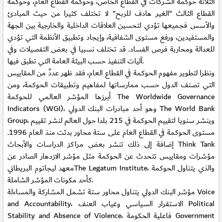
الثلاثة حوكمة الشركات في القطاع الخاص، وحوكمة القطاع العام، وحوكمة
القطاع الثالث "الغير هادف للربح" لا تختلف كثيرا من حيث المبادئ
والأسس فجميعها تؤدي لتحسين العلاقات الداخلية والخارجية بين الجهة
والمستفيدين، ورفع مستوى الشفافية، وإيجاد وتطبيق الأنظمة التي تؤدي
للعدالة ومحاربة فرص الفساد. قد تختلف نسبيا في بعض التفصيلات وفي
آليات التنفيذ حسب البيئة العامة التي تطبق فيها.
ونظرا لتطوير مفهوم الحوكمة في القطاع العام، فقد ظهر عددٌ من المقاييس
التي تصنف الدول حسب ممارساتها لمفاهيم وتطبيقات الحوكمة، ومن
أبرزها المؤشر العالمي للحوكمة The Worldwide Governance
Indicators (WGI)، وهو أحد مبادرات البنك الدولي The World Bank
Group، وينشر سنويا لتقييم الحوكمة في 215 بلدا حول العالم لنشر تقييم
مستوى الحوكمة في القطاع العام على ستة محاور بدئت منذ العام 1996.
إضافة إلى ذلك تنشر بعض مراكز الدراسات والأبحاث Think Tank
مؤشرات ومقاييس تتحدث عن الحوكمة مثل مؤشر الازدهار الصادر عن
معهد ليجاتوم البريطانيThe Legatum Institute، والذي يتناول الحوكمة
كأحد مكونات المؤشر الشاملة.
مؤشر البنك الدولي يتناول محاور ستة تشمل المشاركة والمساءلة Voice
and Accountability، الاستقرار السياسي وغياب العنف Political
Stability and Absence of Violence، فاعلية الحكومة Government