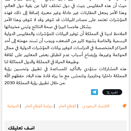
حيث أن هذه المقاييس بنيت في دول تختلف كليا عن بقية دول العالم،
وهذا الأمر يجعل المقارنات غير عادلة وغير معبرة. إضافة إلى ذلك فهذه
المؤشرات تعتمد على مصادر للبيانات قد تتوفر وقد لا تتوفر، وهذا الأمر
يشكل هاجسا كبيرا في صحة النتائج وتبني مخرجاتها.
الملاحظ لدينا في المملكة أن توفير البيانات للمؤشرات والمقاييس الدولية
الرسمية والخاصة يشوبه كثير من الضعف، ويجب أن تسند مهمته إلى أحد
المراكز المتخصصة في الدراسات لتوفير بيانات المؤشرات الدولية في مجال
الحوكمة وغيرها، وإيضاح أسباب عدم انطباق بعض المعايير على ثقافة
وطبيعة الحياة في المملكة والدول المماثلة لنا.
هذه المشاركات ستؤدي بالتأكيد للمساعدة في تطبيق وتحسين رؤية
المملكة داخليا وخارجيا، وتتمشى مع ما يراه قادة هذه البلاد حفظهم الله
من خلال تطبيق رؤية المملكة 2030.
تغريد
الاقتصاد السعودى
|
القطاع العام
|
حوكمة القطاع العام
|
الحوكمة
.
اضف تعليقك