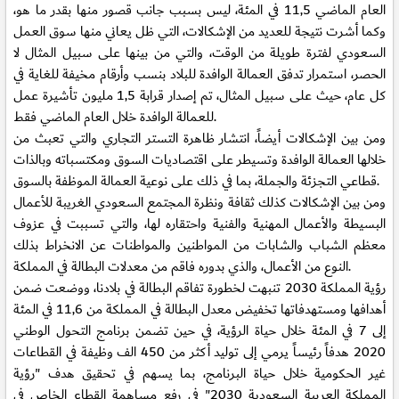
العام الماضي 11,5 في المئة، ليس بسبب جانب قصور منها بقدر ما هو،
وكما أشرت نتيجة للعديد من الإشكالات، التي ظل يعاني منها سوق العمل
السعودي لفترة طويلة من الوقت، والتي من بينها على سبيل المثال لا
الحصر، استمرار تدفق العمالة الوافدة للبلاد بنسب وأرقام مخيفة للغاية في
كل عام، حيث على سبيل المثال، تم إصدار قرابة 1,5 مليون تأشيرة عمل
للعمالة الوافدة خلال العام الماضي فقط.
ومن بين الإشكالات أيضاً، انتشار ظاهرة التستر التجاري والتي تعبث من
خلالها العمالة الوافدة وتسيطر على اقتصاديات السوق ومكتسباته وبالذات
قطاعي التجزئة والجملة، بما في ذلك على نوعية العمالة الموظفة بالسوق.
ومن بين الإشكالات كذلك ثقافة ونظرة المجتمع السعودي الغريبة للأعمال
البسيطة والأعمال المهنية والفنية واحتقاره لها، والتي تسببت في عزوف
معظم الشباب والشابات من المواطنين والمواطنات عن الانخراط بذلك
النوع من الأعمال، والذي بدوره فاقم من معدلات البطالة في المملكة.
رؤية المملكة 2030 تنبهت لخطورة تفاقم البطالة في بلادنا، ووضعت ضمن
أهدافها ومستهدفاتها تخفيض معدل البطالة في المملكة من 11,6 في المئة
إلى 7 في المئة خلال حياة الرؤية، في حين تضمن برنامج التحول الوطني
2020 هدفاً رئيساً يرمي إلى توليد أكثر من 450 الف وظيفة في القطاعات
غير الحكومية خلال حياة البرنامج، بما يسهم في تحقيق هدف "رؤية
المملكة العربية السعودية 2030" في رفع مساهمة القطاع الخاص في