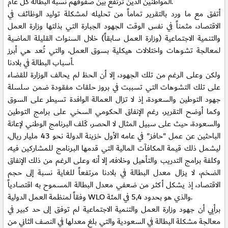
المواطنين الذين ترتفع بين صفوفهم نسبة البطالة كل عام.
أتفق مع ما ورد بالتقرير تماماً من تحليله لمشكلة توليد الوظائف في
الاقتصاد، مثمناً في نفس الوقت الجهود الجبارة التي بذلتها وزارة العمل
والتنمية الاجتماعية (وزارة العمل سابقاً) خلال السنوات القليلة الماضية
لمعالجة تشوهات واختلالات هيكلية بسوق العمل، والتي تُعد هي أبرز
أسباب البطالة في بلادنا.
ولكن وعلى الرغم من تلك الجهود، إلا أن الحظ لم يحالف الوزارة للقضاء
على تلك التشوهات التي تسببت في بروز حلقات مفقودة ضمن سلسلة
جهود التوطين والسعودة، إذ لا تزال العمالة الوافدة تسيطر على السوق
وكما أوضح التقرير، رغم الإنفاق الحكومي السخي على برامج التوطين
والسعودة، حيث على سبيل المثال لا الحصر، كَلف البرنامج الوطني لإعانة
الباحثين عن عمل "حافز" في عامه الأول خزينة الدولة نحو 43 مليار ريال،
ليشمل ذلك قيمة المكافآت المالية التي قدمها البرنامج للمشاركين فيه،
وكلفة برامج التدريب والتأهيل وخلافه، إلا أنه وعلى الرغم من ذلك الإنفاق
الضخم، لا يزال معدل البطالة في بلادنا مرتفعاً للغاية نسبة إلى حجم
الاقتصاد، إذ يشكل أكثر من ضعفي معدل البطالة المسموح به اقتصادياً
وفقاً لمنظمة العمل الدولية WLO والذي هو بحدود 5,4 في المئة.
برأيي أن جهود وزارة العمل والتنمية الاجتماعية لم توفق إلى حد كبير في
معالجة مشكلة البطالة في السعودية والتي بلغ معدلها في النصف الثاني من