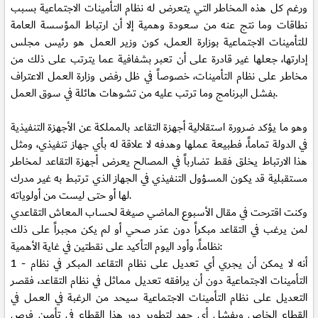
ورغم كل هذه المخاطر التي يتعرض له نظام التأمينات الاجتماعية بسبب
نطاقات وما نتج عنه من سعودة وهمية إلا أن ارتباط المؤسسة العامة
للتأمينات الاجتماعية بوزارة العمل، كون وزير العمل هو رئيس مجلس
إدارتها، جعلها غير قادرة على أن تعبر بشفافية عما يترتب على ذلك من
مخاطر على نظام التأمينات، خصوصاً في ظل رفض وزارة العمل الاعتراف
بفشل البرنامج وما ترتب عليه من تشوهات هائلة في سوق العمل.
وهو ما يؤكد ضرورة استقلالية أجهزة التقاعد بالمملكة عن الأجهزة التنفيذية
في الدولة تماماً، فطبيعة عملها وهدفه لا علاقة له بأي جهاز تنفيذي، ومثل
هذا الارتباط يخلق فقط تضارباً في المصالح يعرض أجهزة التقاعد لمخاطر
مستقبلية قد يكون المسؤول التنفيذي في الجهاز الذي ترتبط به غير مدرك
لها أو حتى ليست من أولوياته.
وكنت اقترحت في
مقال الأسبوع الماضي
صيغة لحساب المعاش التقاعدي
لمن يرغب في التقاعد مبكراً دون عذر صحي أو لم يكن مجبراً على ذلك
نظاماً، وأود اليوم التأكيد على نقطتين في غاية الأهمية:
1 - أنه لا يمكن أن يجري أي تعديل على نظام التقاعد المبكر في نظام
التأمينات الاجتماعية دون أن يرافقه تعديل مماثل في نظام التقاعد، فقصر
التعديل على نظام التأمينات الاجتماعية سيحد من الرغبة في العمل في
القطاع الخاص ويفشل أي جهد لتطوير دور هذا القطاع في تأمين فرص