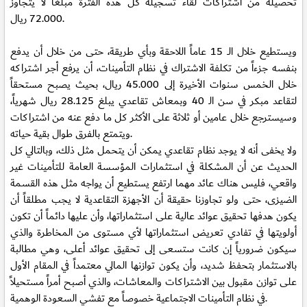
تحصيله من اشتراكات لقاء تسجيله كل هذه الفترة مبلغاً لا يتجاوز
72.000 ريال.
ويستطيع خلال الــ 15 عاماً اللاحقة وبأي طريقة، حتى من خلال أن يدفع
بنفسه جزءاً من تكلفة الاشتراك في نظام التأمينات، أن يرفع أجر اشتراكه
خلال الخمس سنوات الأخيرة إلى 45.000 ريال، بحيث يصبح مستحقاً
لتقاعد مبكر في سن الـ 40 وبمعاش تقاعدي يبلغ 28.125 ريال شهرياً،
وسيسترجع خلال عامين أو ثلاثة على الأكثر كل ما دفع عنه من اشتراكات
ويتمتع بالفرق طوال بقية حياته.
ولا يخفى أنه لا يوجد نظام تقاعدي يمكن أن يتحمل مثل ذلك، وبالتالي كل
الحديث عن أن المشكلة في استثمارات المؤسسة العامة للتأمينات غير
واقعي، فليس هناك عائد مهما ارتفع يستطيع أن يواجه مثل هذه القسمة
الضيزى، حتى ولو تجاوزنا حقيقة أن الأجهزة التقاعدية لا يجب مطلقاً أن
يكون هدفها تحقيق عوائد عالية على استثماراتها، وأن عليها دائماً أن تكون
أولويتها في تفادي تعريض استثماراتها لأي مستوى من المخاطرة والذي
سيكون ضرورياً إن كانت ستسعى إلى تحقيق عوائد أعلى، وهي مطالبة
بالاستثمار بتحفظ شديد، وأن يكون توازنها المالي معتمداً في المقام الأول
على توازن مقبول بين الاشتراكات والمعاشات، والذي أصبح أمراً مستحيلاً
في نظام التأمينات الاجتماعية خصوصاً مع تفشي السعودة الوهمية.