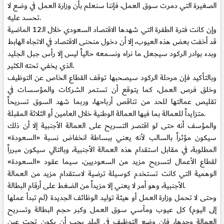
الصغيرة التي دمرت سوق العمل، فإننا سنعلم بأن وزارة العمل في وضع لا
تحسد عليه.
وإن كانت فترة الطفرة التي شهدها الاقتصاد السعودي خلال الـ12 الماضية
قد أخفت بعض هذه العيوب، إلا أن دخول منحنى الاقتصاد في الاتجاه الهابط
وبدء بوادر الركود سيجعل ما نراه ونسمعه حالياً ليس إلا رأس جبل الجليد
الذي يخفي تحته الكثير.
وبالتأكيد فإن مرحلة الركود سيصحبها توقف القطاع الخاص عن التوظيف
وخلق فرص العمل، كما يتوقع أن تستمر الشركات والمؤسسات في
تقليص عمالتها للحد من تناقص أرباحها، وربما شهد السوق تسريحاً
متزايداً للعمالة بما فيها العمالة الوطنية خلال العامين أو الثلاثة المقبلة.
والمؤسف أنه حتى لو اقتصر التسريح على العمالة الأجنبية إلا أن ذلك
سيكون مؤثراً بالسالب لأنه يعني ببساطة انخفاض نسبة «السعودة»
المطلوبة، في مقابل استقدام هذه العمالة الأجنبية، وبالتالي سيكون مبرراً
لقطاع الأعمال لتسريح مزيد من السعوديين، سيما عقود «السعودة»
الوهمية التي كانت تستخدم كوسيلة ترضية لاستقدام مزيد من العمالة
الأجنبية، وهو أمر لا يعني إلا مزيداً من الضغط على أرقام البطالة.
وحتى لا تحمل وزارة العمل أو هيئة توليد الوظائف الجديدة (لم تبدأ عملها
إلى اليوم) كل عيوب ومآسي سوق العمل وكبر حجم البطالة وتسريح
العمالة وحدها، فإن وضع التوظيف في البلد يجب أن يكون تحت عين