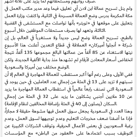
صرف رواتبهم ومستحقاتهم لما يزيد على ثلاثة أشهر.
ولم ينل تسريح عمالة ابن لادن أي تعليق، فيما وعد مدير مكتب العمل في
مكة المكرمة بدرس وضع العمالة المسرحة في الثانية، واكتفت وزارة العمل
بتعليق على موقعها في «تويتر» بأنها تواصلت مع المستشفى في القضية
الثالثة، وتعهد لها بصرف مستحقات الموظفين خلال أسبوع.
بالطبع، تسريح العمالة وضع ليس جديداً ولا مستغرباً في العالم، بل إن
شركة « أنجلوا أميركان» العملاقة في قطاع التعدين أعلنت هذا الأسبوع
نيتها الاستغناء عن 85 ألفاً من عمالتها البالغ مجموعها 135 ألفاً، نتيجة
انخفاض أسعار المعادن لأرقام لم تشهدها منذ بداية الألفية الجديدة، ولكن
الوضع مختلف بين أميركا والسعودية.
ففي الأولى، وعلى رغم أنها أكبر مستقطب للعمالة المهاجرة في العالم إلا أن
نسبتهم لا تزيد على 13 في المئة من إجمالي عدد العاملين، في حين يوجد في
السعودية التي تصنف رابعاً عالمياً في استقطاب العمالة المهاجرة ما يزيد
عن 10 ملايين أجنبي يشكلون ما يزيد على 32 في المئة من إجمالي
السكان (يصلون إلى 40 في المئة بإضافة المخالفين لنظام الإقامة).
وهذا العدد في السعودية يجعل سوق العمل فيها مشوهة حقيقة لا مجازاً،
فإذا ما أضفنا ضعف مخرجات التعليم وعدم توجيهها لسوق العمل، وعدم
رغبة السعوديين في بعض الأعمال الحرفية، وتوقف الشركات الكبيرة عن
التوظيف بسبب اعتمادها على «العقود من الباطن» مع المؤسسات