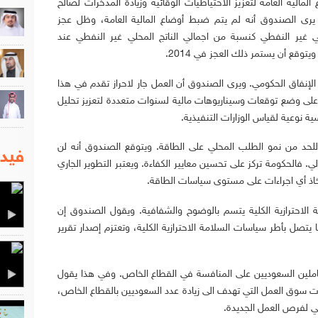
المالية العامة لتعزيز الاحتياطيات الوقائية وزيادة المدخرات لصالح
إذ يرى الصندوق أنه لم يتم ضبط أوضاع المالية العامة، وظل عجز
ولي غير النفطي كنسبة من اجمالي الناتج المحلي غير النفطي عند
دة الإنفاق الحكومي. ويرى الصندوق أن العمل جار لاحراز تقدم في هذا
ل على وضع توقعات وسيناريوهات مالية لسنوات متعددة لتعزيز تحليل
 نوعية لقياس الوزارات التنفيذية.
ة للحد من نمو الطلب المحلي على الطاقة. ويتوقع الصندوق أنه لن
فيدي
 فالحكومة تركز على تحسين معايير الكفاءة. ويعتبر التطوير الجاري
خاذ أي اجراءات على مستوى سياسات الطاقة.
لاحترازية الكلية يتسم بالوضوح والشفافية. ويقول الصندوق إن
تصل بأطر سياسات السلامة الاحترازية الكلية، وتعتزم إصدار تقرير
ملين السعوديين على المنافسة في القطاع الخاص. وفي هذا يقول
ت سوق العمل التي تهدف الى زيادة عدد السعوديين بالقطاع الخاص،
سي لفرص العمل الجديدة.