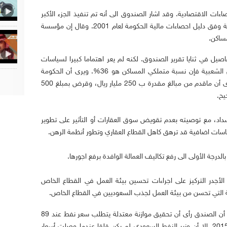
ت الاقتصادية. وقد اشار الصندوق الى أنه تم تنفيذ الجزء الأكبر
من الاجراءات اللازمة لنشر بيانات المالية العامة وفق دليل احصاءات مالية الحكومة لعام 2001. وقال إن مؤسسة
ساكن.
صيل في ثنايا تقرير الصندوق. لكنه لم يعر اهتماما كبيرا لسياسات
الاسكان رغم انه قال إننا اذا استثنينا المساكن الشعبية فإن نسبة متملكي المساكن هو 36%. ويرى أن الحكومة
اتجهت مؤخرا الى مشاركة القطاع الخاص، ورأى أن ماقدم من مبالغ مقدرة ب 250 مليار ريال، وقرض بمبلغ 500
يح.
داد، مع توصيته بعدم تقويض سوق العقارات أو التأثير على تطوير
سياسات اضافية قد ترهق كاهل القطاع العقاري وتطور أنظمة الرهن.
درجة الأولى الى رفع تكاليف العمالة الوافدة برفع اجورها.
الأجدر التركيز على اجراءات تحسين بيئة العمل في القطاع الخاص
ية التي تحسن من بيئة العمل لجذب السعوديين في القطاع الخاص.
ومن المؤشرات التي قد تكون مفاجأة للبعض أن الصندق رأى أن تحقيق موازنة معتدلة يتطلب سعر نفط عند 89
دولارا للبرميل، والا فإننا قد نشهد عجزا في 2015. الا أن وزير النفط السعودي لم يكن قلقا عندما وصلت أسعار