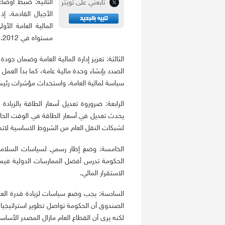
الثانية: ضبط أوضاع 
تابعني على تويتر
الأجيال القادمة. 
المالية العامة الأ
مستواه في 2012. ويتوقع أن يستمر ذلك العجز في 2014.
الثالثة: تعزيز إدارة المالية العامة وضمان جو
الصدد بإنشاء وحدة مالية عامة، كما بدأ العم
سياسة لمالية العامة. واستحداث مؤشرات رئيسية
الرابعة: ضروروة تعديل أسعار الطاقة بالزياد
يحدث تعديل في أسعار الطاقة في الوقت الحالي.
لشبكات النقل العام من الشروط الاساسية لات
الخامسة: وضع إطار رسمي لسياسات السلامة ا
الحكومة تدرس أفضل الممارسات الدولية فيما ي
الاستقرار المالي.
السادسة: يجب وضع سياسات لزيادة قدرة العا
الصندوق أن الحكومة تواصل تطوير استراتيجيا
لكنه يرى أن القطاع العام مازال المصدر الأسا