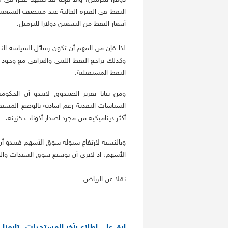
النفط في الفترة الحالية عند منتصف التسعين
أسعار النفط من التسعين دولارا للبرميل.
لذا فإن من المهم أن تكون رسائل السياسة الن
وكذلك تراجع النفط الليبي والعراقي مع وجود
النفط المستقبلية.
ومن ثنايا تقرير الصندوق لايبدو أن الحك
السياسات النقدية رغم اشادته بالوضع المستقر
أكثر ديناميكية من مجرد اصدار أذونات خزينة.
وبالنسبة لارتفاع سيولة سوق الأسهم فيبدو أ
الأسهم، اذ لاترى أن توسيع سوق السندات و
نقلا عن الرياض