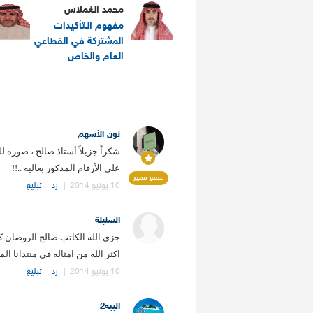
محمد الغملاس
مفهوم الـتأكيدات
المشتركة في القطاعي
العام والخاص
.
نون الأسهم
شكراً جزيلاً أستاذ صالح ، صورة لل
على الأرقام المذكور بعاليه ..!!
عضو مميز
10 يونيو 2014
|
رد
|
تبليغ
السنبلة
جزى الله الكاتب صالح الروضان كل
اكثر الله من امثاله في منتدانا الم
10 يونيو 2014
|
رد
|
تبليغ
البيه2