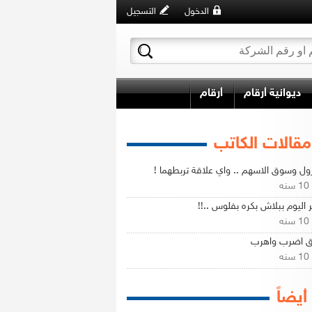
الدخول
التسجيل
ديوانية أرقام
أرقام
مقالات الكاتب
رول وسوق الاسهم .. واي علاقة تربطهما !
ه
ر اليوم ببلاش بكره بفلوس ..!!
ه
 اضرب واهرب
ه
 أيضاً