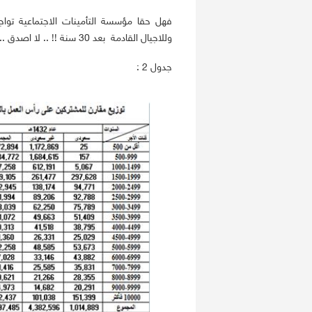
فهل حقا مؤسسة التأمينات الاجتماعية تواجه
وللاجيال القادمة بعد 30 سنة !! .. لا اصدق .. فالارقام ( فقط المتاح منها) اصدق .
جدول 2 :