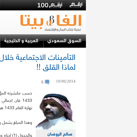
السوق السعودي
العربية و الخليجية
لماذا القلق !!
10/06/2014
6
حسب مانشرته المؤس
نهاية العام 1433 هو 78.8 مليار ريال أي بمعدل سنوي اقل من ملياري ريال.
وهذا المبلغ يشمل روا
صالح الروضان