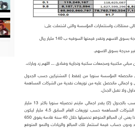
الي ممتلكات واستثمارات المؤسسة والتي اشتملت على:
الاسهم وتقدر قيمتها السوقيه ب 140 مليار ريال
ر مدرجة بسوق الاسهم.
ن مباني مكتبية ومجمعات سكنية وتجارية وفنادق ... اللهم زد وبارك.
 ماتحصله المؤسسة سنويا من (فقط ) المشتركين حسب الجدول
ني و اجمالي ماتحصل عليه من توزيعات نقدية من الشركات المساهمة
ول ولا تقبل الجدل.
فحسب عدد المشتركين ومتوسط اجورهم حسب بالجدول (2) يقدر اجمالي مايتم تحصيله سنويا باكثر 13 مليار
يضاف اليه مايتم تحصيله سنويا من عائدات الشركات المساهمه حسب توزيعات العام السابق 4.5 مليار ليكون
الاجمالي سنويا 17 مليار فقط من موردين وهذا يعني ان المبالغ المتوقع تحصيلها خلال 40 سنة قادمة يفوق 650
 ودون حساب قيمة استثمار تلك المبالغ والزيادات والنمو المتوقع