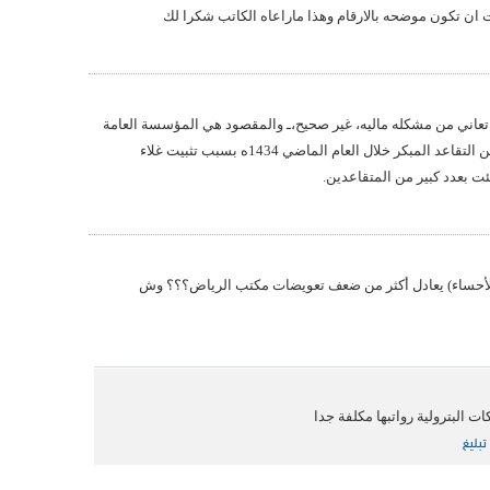
ان تكون موضحه بالارقام وهذا ماراعاه الكاتب شكرا لك
 تعاني من مشكله ماليه، غير صحيح،ـ والمقصود هي المؤسسة العامة
للتقاعد. التأمينات تضررت فقط من التقاعد المبكر خلال العام الماضي 1434ه بسبب تثبيت غلاء
لأحساء) يعادل أكثر من ضعف تعويضات مكتب الرياض؟؟؟ وش
 البترولية رواتبها مكلفة جدا
تبليغ