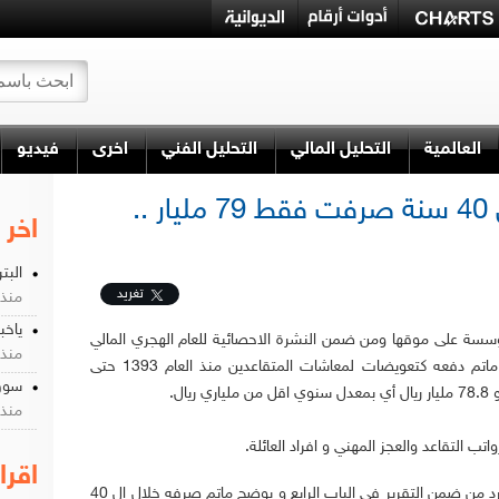
العالمية
التحليل المالي
التحليل الفني
اخرى
فيديو
التأمينات الاجتماعية خلال 40 سنة صرفت فقط 79 مليار ..
اخر 
البت
تغريد
منذ 10 سن
ياخب
سة على موقها ومن ضمن النشرة الاحصائية للعام الهجري المالي
منذ 10 سن
1433 فان اجمالي ماتم دفعه كتعويضات لمعاشات المتقاعدين منذ العام 1393 حتى
سوق
منذ 10 سن
تب التقاعد والعجز المهني و افراد العائلة.
اقرا
والجدول (1) ادناه ورد من ضمن التقرير في الباب الرابع و يوضح ماتم صرفه خلال ال 40