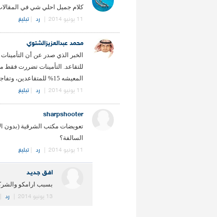
كلام جميل احلي شي في المقالات 
11 يونيو 2014
|
رد
|
تبليغ
محمد عبدالعزيزالشتوي
الخبر الذي صدر عن أن التأمينات
المعيشه 15% للمتقاعدين، وتفاجئت بعدد كبير من المتقاعدين.
11 يونيو 2014
|
رد
|
تبليغ
sharpshooter
تعويضات مكتب الشرقية (بدون ا
السالفة؟
11 يونيو 2014
|
رد
|
تبليغ
افـق جـديـد
بسبب ارامكو والشركات
13 يونيو 2014
|
رد
|