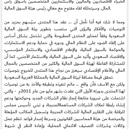
الخبراء الاقتصاديين والماليين والاستثماريين المتخصصين بأسواق رأس
المال. وسيتخلله لقاء مفتوح مع معالي رئيس هيئة السوق المالية.
ومما لا شك فيه أننا نأمل أن ... عقد هذا المنتدى سيُسهم بمزيد من
التوصيات والأفكار والرؤى التي ستصب بتطوير بيئة السوق المالية
السعودية وفقاً لمحاور المنتدى المطروحة والتي تشتمل بشكل أساس
على إلقاء الضوء على النظام المالي ودوره في حماية ودعم الاستثمارات،
والحوكمة بالسوق المالية، والإعلام الاقتصادي، والاستثمار المؤسسي،
والاقتصاد السعودي وأثره على السوق المالية، والاستثمار الأجنبي. كما أن
للمشاركة الفاعلة لهيئة السوق المالية والكثير من المتخصصين بالمجال
المالي والأعلام الإقتصادي سيعزز من نجاح هذا المنتدى للخروج بتوصيات
تحقق قيمة مضافة لبيئة السوق المالية بالمملكة العربية السعودية.
ولكن مع الآسف فأن واقع ... ماتم تنفيذه وتطبقه والأخذ به من توصيات
لهذا المنتدى بدورته الأولى التي عقدت بشهر مايو من عام 2011م - والتي
اشتملت على ضرورة متابعة إنجاز نظام الشركات الجديد وحوكمتها ودعم
إنشاء رابطة لملاك الشركات المساهمةالمدرجة، و تبني تأسيس مجلس
للرقابة على التقارير المالية للشركات المدرجة وتسجيل المكاتب المؤهلة
والمرخصة من هيئة المحاسبين القانونيين وسرعة إصدار قواعد تنظم عمل
وكالات وشركات التصنيف الائتماني المحلية، وإعادة النظر في شروط