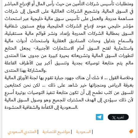
ومتطلبات تأسيس شركات التأمين من حيث رأس المال أو الإدراج المباشر
في السوق المالية. وتشجيع الشركات العائلية على التحول إلى شركات
مساهمة مدرجة. والعمل على تأسيس سوق مالية خليجية عبر استحداث
مؤشر خليجي موحد لإدراج الشركات الخليجية، ورفع مستوى شفافية
السوق بمطالبة الشركات المدرجة بإعداد ونشر قوائم مالية مستقبلية،
والسماح بتداول وحدات الصناديق العقارية واستحداث أدوات مالية
واستثمارية لفتح السوق أمام الاستثمارات الأجنبية.- يجعل المتابع
لتطورات السوق المالية وتشريعاته بحيرة كبيرة من جدوى هذا المنتدى
مالم يتم متابعة توصياته بجدية وتنسيق أكبر بين الأطراف الفاعلة
والمشاركة بهذا المنتدى.
وخلاصة القول ... لا شك أن هناك جهود جبارة تقوم بها لجنة الأوراق المالية
بغرفة الرياض ومنجزاتها خير شاهد على ذلك ... لكن نحن كمتابعين
للسوق عن كثب نطمح إلى أن تكون متابعة تنفيذ التوصيات بوتيرة أسرع
لأن ذلك سيؤدي إلى الهدف المشترك للجميع وهو وصول السوق المالية
السعودية إلى الكفأءة والشفافية المنشودة.
تغريد
|
السعودية
|
مواضيع اقتصادية
|
المنتدي السعودي