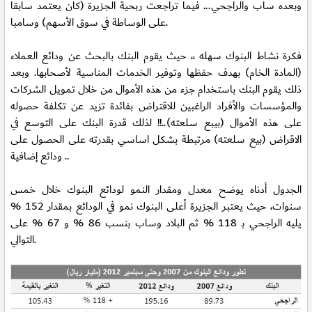
وبعده ساب والراجحي... فيما تراجعت ربحية الجزيرة (كان يعتمد سابقا
على الوساطة في سوق الأسهم) وسامبا.
فكرة نشاط البنوك سهله ،، حيث يقوم البنك بالبحث عن ودائع العملاء
(المادة الخام) بهدف حفظها وتوفير الخدمات المناسية لأصحابها. وبعد
ذلك يقوم البنك باستخدام جزء من هذه الأموال من خلال تمويل الشركات
والمؤسسات والأفراد الراغبين للاقتراض بفائدة تزيد عن تكلفة حصوله
على هذه الأموال (بيبع سلعته)..!! لذلك قدرة البنك على التوسع في
الاقراض (بيع سلعته) مرتبطة بشكل اساسي بقدرته على الحصول على
ودائع إضافية ..
الجدول أدناه يوضح معدل ومقدار النمو لودائع البنوك خلال خمس
سنوات، حيث يعتبر الجزيرة أعلى البنوك نمو في الودائع بمقدار 152 %
يليه الراجحي بـ 118 % ثم البلاد وساب بنسب 86 % و 67 % على
التوالي.