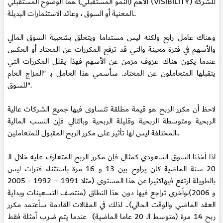
الأهم (النمو المستقبلي) هما الوضوح المستقبلي (VISIBILITY) للشركة
المعنية أو السوق ، وعائد الاستثمارات البديلة..
وهناك عامل رابع ولكنه ليس مستداما ويتعلق بشعبية السوق المالي
والأسهم في فترة معينة والتي قد ترفع المكررات عن المعتاد أو العكس
عندما يكون هناك عزوف مزمن عن الأسهم فهذا يقلل المكررات التي
يتقبلها المتعاملون عن المعتاد. سأسمي هذا العامل بـ "المزاج العام
للسوق".
لاحظ أن مكرر الربح هو قيمة مطلقة تتساوى فيها جميع الشركات عالية
الربحية ومتوسطة الربحية وقليلة الربحية وبالتالي فإن النسب المالية
المختلفة ليس لها تأثير على مكرر الربح المقبول للمتعاملين..
اذا أخذنا السوق السعودي كمثال فإن مكرر الربح المتعارف عليه خلال الـ
20 سنة الماضية كان يراوح بين 13 و 16 مرة باستثناء فترات ليس
بالطويلة ارتفع فيهاكثيرا عن هذا المستوى (مثلا 1991 – 1992 - 2005
و 2006)،وأخرى تراجع فيها دون هذا النطاق (منتصف التسعينات وبداية
العقد الماضي والوقت الحالي).. لذلك في المقالات القادمة سأعتمد مكرر
ربح 14 مرة (متوسط الـ 20 عاما الماضية) عندما يتم ضرب أمثلة فقط