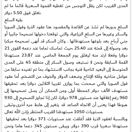
المدى القريب لكن يظل التوجس من تغطيه الفجوة السعرية قائما ما لم
نغلق فوق 5.50 دولار.
بقيه السلع
السلع بدورها لم تشذ عن القاعدة والمقصود هنا عقود الذرة وفول الصويا
والسكر وغيرها من السلع الزراعية، والتي توقعنا دخولها تصحيحا جانبيا أو
جني أرباح بعد بلوغها مستهدفاتها . وكان السكر قد أنهى تصحيحه مبكرا
بعد وصوله إلى قمته عند 25.40 ،حيث تماسك تماما عند دعمه القوى 21
دولارا وفعلا ارتد منه ليغلق يوم الجمعة الماضي عند 23.87 مستهدفا
القمة السابقة ونحن لا نستبعد وصول السكر إلى منطقه 45 على المدى
المتوسط إلى البعيد كناحية فنيه بجانب الاستشهاد بما تم تفنيده سابقا من
عوامل مناخيه وقله الإنتاج وضعف الدولار والخوف من التضخم. أما عقود
فول الصويا والتي صححت بما يوازى تقريبا الثلاثين دولارا بعد تحقيقها
مستهدف الألف دولار كمحطة أولى ومن الممكن أن يصل تصحيحها إلى
960 رغم إغلاقها عند مستوى 978 دولارا، لكن إذا تجاوز التصحيح إلى 930
هبوطا فهذا يعنى أن الاتجاه الصاعد قد يتغير إلى هابط مره أخرى.وتبقى
مستويات 1050 مستهدفنا القريب المنتظر بإذن الله تعالى.
وبالنسبة لعقود الذرة فقد أغلقت عند مستويات 371 دولارا بعد تحقيقها
مستهدفا سعريا قرب 390 دولار. ويبقى مستوى 345 دعما هاما ونحن