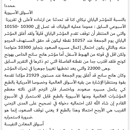
محددا.
الأسواق الأسيوية
بالنسبة للمؤشر الياباني نيكاي كنا قد تحدثنا عن ارتداده لأعلى في تقريرنا
الأسبوعي السابق : عموما عمليه البولباك قد تصل إلى 10300 -10150
والتي من المنتظر أن توقف تقدم المؤشر الياباني قليلاً ولقد أغلق المؤشر
الياباني يوم الجمعة عند 10257 نقطه ليكون قد حقق المستهدف المرجو
منه، وبالتالي يكون احتمال إكمال مسيره الصعود بتجاوز 10300 متواجدا
ولكن اقل في قوته من الهبوط لأسفل. أما مؤشر هانج سانج الخاص بهونج
كونج فلقد اقترب جدا من نقطته الفاصلة التي تم ذكرها في التقرير السابق
وهى 22000 والتي يعد تخطيها تغييرا جوهريا في تحرك المؤشر.
وكان هانج سانج قد أغلق يوم الجمعة عند مستوى 21929 مؤكدا تقدمه
بقوة ومنتظرا الإشارة من بقيه الأسواق العالمية وخصوصا الأمريكية بالطبع
كي يكمل مسيره صعوده. وباختصار فان الزخم الذي نالته معظم
المؤشرات العالمية ومنها الأسيوية بالطبع قابل للاستمرار في الأسبوع
القادم إن شاء الله لكن احتماليه دخوله في تصحيح على المدى الزمني
القريب هي الأرجح احتمالا وهذا بالطبع لا يعني توقف الصعود، إنما هو
ضرورة لاستمراره.
أسواق المعادن النفيسة