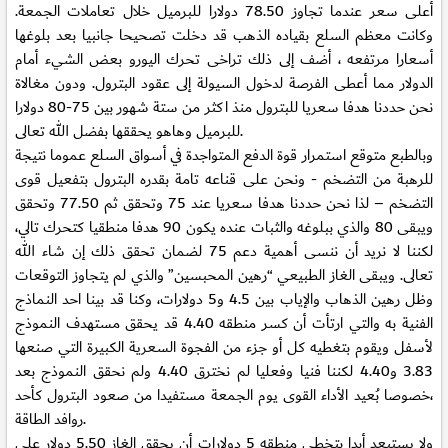
أعلى سعر عندما تجاوز 78.50 دولارا للبرميل خلال تعاملات الجمعة.
وكانت معظم السلع بقياده الذهب قد دخلت تصحيحا جانبيا بعد بلوغها
أسعارا مرتفعه ، أضف إلى ذلك تراخى تحرك اليورو بعض الشيء أمام
الدولار مما أعطى الفرصة لدخول السيولة إلى عقود البترول. ودون مغالاة
نحن حددنا هدفا سعريا للبترول منذ اكثر من ستة شهور بين 75-80 دولارا
للبرميل وهاهو يحققها بفضل الله تعالى.
وبالطبع متوقع استمرار قوة الدفع المتواجدة في أسواق السلع عموما نتيجة
للرهبة من التضخم - ونحن على قناعه تامة بقدره البترول بتفعيل قوى
التضخم – لذا نحن حددنا هدفا سعريا عند 75 وتحقق ثم 77.50 وتحقق
ويبقى 80 والذي ببلوغه والثبات عنده يكون 90 هدفا منطقيا كتحرك تالي،
لكننا لا نريد أن ننسى أهمية دعم 75 لضمان تحقق ذلك إن شاء الله
تعالى. ويبقى الغاز الطبيعي “رهين المحبسين” والذي لم يتجاوز التوقعات
وظل رهين الذهاب والإياب بين 4.5 و5 دولارات، وكنا قد بينا احد النماذج
الفنية به والتي ارتأت أن كسر منطقه 4.40 قد يحقق مستهدف النموذج
لأسفل ويقوم بتغطيه كل أو جزء من الفجوة السعرية الكبيرة التي صنعها
3.83 و4.40 لكننا فنيا وفعليا لم نخترق 4.40 ولم نحقق النموذج بعد
،خصوصا بُعيد الأداء القوى يوم الجمعة مستفيدا من صعود البترول كأحد
روافد الطاقة.
ولا يستبعد أبدا بتخطي منطقه 5 دولارات أن يحقق الغاز 5.50 دولار على