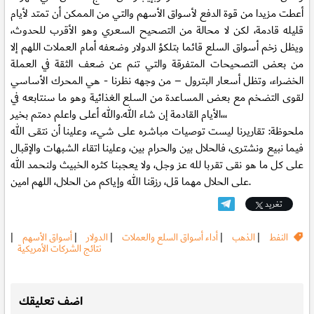
أعطت مزيدا من قوة الدفع لأسواق الأسهم والتي من الممكن أن تمتد لأيام
قليله قادمة، لكن لا محالة من التصحيح السعري وهو الأقرب للحدوث،
ويظل زخم أسواق السلع قائما بتلكؤ الدولار وضعفه أمام العملات اللهم إلا
من بعض التصحيحات المتفرقة والتي تنم عن ضعف الثقة في العملة
الخضراء، وتظل أسعار البترول – من وجهه نظرنا - هي المحرك الأساسي
لقوى التضخم مع بعض المساعدة من السلع الغذائية وهو ما سنتابعه في
الأيام القادمة إن شاء الله.والله أعلى واعلم دمتم بخير،،،
ملحوظة: تقاريرنا ليست توصيات مباشره على شيء، وعلينا أن نتقى الله
فيما نبيع ونشترى، فالحلال بين والحرام بين، وعلينا اتقاء الشبهات والإقبال
على كل ما هو نقى تقربا لله عز وجل، ولا يعجبنا كثره الخبيث ولنحمد الله
على الحلال مهما قل، رزقنا الله وإياكم من الحلال، اللهم امين.
تغريد
النفط
|
الذهب
|
أداء أسواق السلع والعملات
|
الدولار
|
أسواق الأسهم
|
نتائج الشركات الأمريكية
.
اضف تعليقك