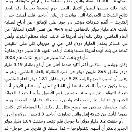
مستهدف 10000 نقطه والذي يعتبر منطقه جني أرباح متوقعه، وربما
يكون ذلك تفسيرا للصراع ألثيراني الدببي يوم الجمعة تحديداً. وقد تابعنا
نتائج الشركات الأمريكية التي تواترت في إعلان أرباحها، فلقد أعلنت جنرال
إلكتريك – أقدم شركات مؤشر داو جونز على الإطلاق- عن أرباح فصليه
بلغت 2.4 مليار دولار بانخفاض قدره 44% عن نفس الفترة المقابلة من
العام الماضي، وكان بنك أوف أمريكا قد خالف اتجاه معظم البنوك وأعلن
عن خسائر بمقدار المليار دولار، لكن جي بي مورجان كان على النقيض
تماما من بنك أوف أمريكا عندما بلغت أرباحه القوية 3.6 مليار دولار مقارنهً
بأرباح بلغت 2.7 مليار عن الربع الثالث عام 2008.
وكان جولدمان ساكس أكثر أثاره عندما أعلن عن أرباح بمقدار 3.19 مليار
دولار مقابل 845 مليون دولار عن فتره المقارنة بالعام الماضي، وهو ما
يعنى أن نصيب السهم الواحد 5.25 دولار مقابل 1.81 دولار للعام الماضي،
وربما يكون جديراً بالملاحظة هنا في القطاع المالي أن معظم الأرباح أتت
نتيجة للتوقف عن مواصله تخفيض قيم الأصول وأيضا نتيجة للعوائد
الكبيرة في التداول على السندات وليس بسبب الاستثمارات الجديدة وربما
يكون جولدمان ساكس هو أوضح مثال على ذلك. أما المفاجأة التي كانت
مدوية فأتت من شركه إنتل والتي تجاوزت أرباحها 1.9 بليون دولار، و أي بي
أم حققت 3.2 مليار دولار أما جوجل فلم تبتعد وحققت 1.64 مليار دولار.
الجدير بالذكر أن أسهم التكنولوجيا – كما أسلفنا في تقريرنا عن جوجل- قد