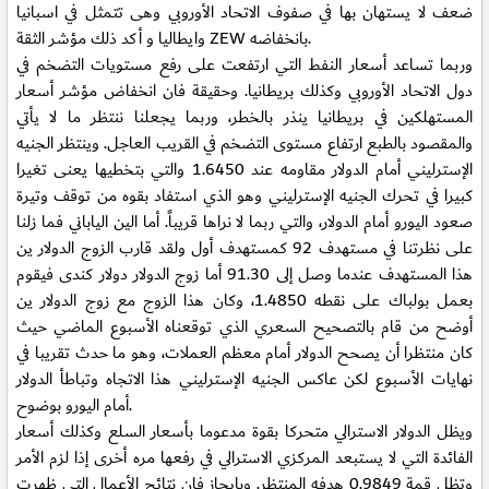
ضعف لا يستهان بها في صفوف الاتحاد الأوروبي وهى تتمثل في اسبانيا
وايطاليا و أكد ذلك مؤشر الثقة ZEW بانخفاضه.
وربما تساعد أسعار النفط التي ارتفعت على رفع مستويات التضخم في
دول الاتحاد الأوروبي وكذلك بريطانيا. وحقيقة فان انخفاض مؤشر أسعار
المستهلكين في بريطانيا ينذر بالخطر، وربما يجعلنا ننتظر ما لا يأتي
والمقصود بالطبع ارتفاع مستوى التضخم في القريب العاجل. وينتظر الجنيه
الإسترليني أمام الدولار مقاومه عند 1.6450 والتي بتخطيها يعنى تغيرا
كبيرا في تحرك الجنيه الإسترليني وهو الذي استفاد بقوه من توقف وتيرة
صعود اليورو أمام الدولار، والتي ربما لا نراها قريباً. أما الين الياباني فما زلنا
على نظرتنا في مستهدف 92 كمستهدف أول ولقد قارب الزوج الدولار ين
هذا المستهدف عندما وصل إلى 91.30 أما زوج الدولار دولار كندى فيقوم
بعمل بولباك على نقطه 1.4850، وكان هذا الزوج مع زوج الدولار ين
أوضح من قام بالتصحيح السعري الذي توقعناه الأسبوع الماضي حيث
كان منتظرا أن يصحح الدولار أمام معظم العملات، وهو ما حدث تقريبا في
نهايات الأسبوع لكن عاكس الجنيه الإسترليني هذا الاتجاه وتباطأ الدولار
أمام اليورو بوضوح.
ويظل الدولار الاسترالي متحركا بقوة مدعوما بأسعار السلع وكذلك أسعار
الفائدة التي لا يستبعد المركزي الاسترالي في رفعها مره أخرى إذا لزم الأمر
وتظل قمة 0.9849 هدفه المنتظر. وبإيجاز فان نتائج الأعمال التي ظهرت