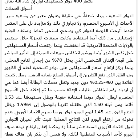
ننتظر 400 دولار كمستهدف أولي إن شاء الله تعالى.
أسواق العملات
الدولار الضعيف يزداد ضعفاً، هي حقيقة وعنوان معبر عن وضعيه سير
الأحداث في الأسبوع المنصرم، ولا تجاوز في ذلك ولا مزايدة. بل على العكس
عندما أتيحت الفرصة للدولار كي يصحح، استحى تماما واستفاد الجنيه
الإسترليني من ذلك أيما استفادة. وكانت مبيعات التجزئة خلال سبتمبر
بالولايات المتحدة الأمريكية قد انخفضت بينما ارتفعت أسعار المستهلكين
خلال نفس الشهر أيضا. ويشير انخفاض مبيعات التجزئة إلى التأثير المباشر
على قيمه الإنفاق الشخصي الذي يمثل 70% من إجمالي الناتج المحلى،
بينما يركز ارتفاع أسعار المستهلكين على بوادر تضخميه آخذه في الظهور
وهو القلق الذي دفع الكثيرين إلى أسواق السلع بقياده الذهب. ويظل تثبيت
الفائدة بين 0%-0.25% دون جديد وتظل معدلات البطالة أيضا كما هي
في ازدياد رغم انخفاض طلبات الإعانة حسب ما تم إعلانه خلال الأسبوع
المنصرم ليظل الدولار دونما استفادة حقيقة ويظل مستهدفنا عند 1.53
قائما ومن قبله 1.50 الذي حققناه تقريبا بالوصول إلى 1.4964 ويظل
الدعم القوى عند 1.45 لزوج اليورو دولار. وربما يصرح الاتحاد الأوروبي بعدم
تخوفه من ارتفاع اليورو لكن النتائج العملية تثبت تأثر الميزان التجاري
لدول الاتحاد الأوروبي الستة عشر سلباً ولا يمكننا إغفال ارتفاع قيمه صرف
اليورو كأحد الأسباب المنطقية لذلك، ولا ننسى أن نذكر بان هناك نقطه