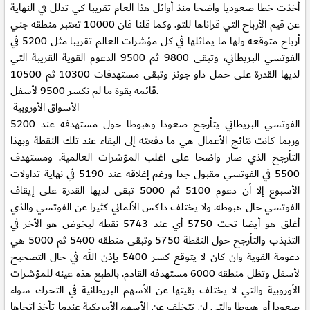
أخذت خطا صعوديا واضحا منذ أوائل هذا العام تقريبا كي تدلل في النهاية
عن قيم الأرباح التي قراناها للتو. وكما قلنا فان 10000 تعتبر منطقه جني
أرباح متوقعه ولها ما يماثلها في كل مؤشرات العالم تقريبا مثل 5200 في
الفوتسي البريطاني، وتبقى 9800 ثم 9500 الدعوم القوية القريبة التي
لديها القدرة على حمل داو جونز وتبقى مستهدفات 10300 ثم 10500
قائمه بقوة ما لم نكسر 9500 لأسفل.
الأسواق الأوروبية
الفوتسي البريطاني يتأرجح صعودا وهبوطا حول مستهدفه عند 5200
وربما كانت نتائج الأعمال هي ما دفعته إلى البقاء عند تلك النقطة وبهذا
التأرجح الذي صار واضحا على اغلب المؤشرات العالمية. ومستهدف
5500 في الفوتسي مقبول جدا ورغم إغلاقه عند 5190 في نهاية تداولات
الأسبوع إلا أن دعوم 5100 ثم 5000 تبقى لديها القدرة على إيقاف
الفوتسي حال هبوطه. ولا يختلف داكس الألماني كثيرا عن الفوتسي والذي
أغلق هو أيضا تحت 5750 أي عند 5743 نقطه ليخوض هو الأخر في
التذبذب والتأرجح حول النقطة 5750 وتبقى منطقه 5400 ثم 5000 هي
دعومة القوية وان كان لا يتوقع كسر 5400 بإذن الله في حال التصحيح
لأسفل وتظل منطقه 6000 مستهدفه القادم. بالطبع هذه عينه للمؤشرات
الأوروبية والتي لا يختلف بقيتها عن الأسهم البريطانية في التحرك سواء
صعودا أم هبوطا والتي لن تتخلف عن الأسهم الأمريكية عندما تأخذ اتجاها