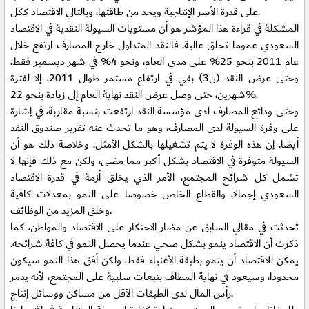
على قدرة الأسر الإنتاجية ويحد من طاقتها، وبالتالي الاقتصاد ككل.
المشكلة في قراءة هذا المؤشر هو أن مستويات السيولة النقدية في الاقتصاد
السعودي عموما تحلق عالية. فالنقد المتداول خارج المصارف ارتفع خلال
عام 2011 بنحو 25% على مدى العام، ونحو 4% في شهر ديسمبر فقط.
وحتى عرض النقد (ن3) بقي في ارتفاع مستمر طوال 2011، إلا لفترة
شهرين، حتى وصل عرض النقد نهاية العام إلى زيادة بنحو 22%.
وحتى ودائع المصارف لدى مؤسسة النقد ارتفعت بنسبة مقاربة، في إشارة
على وفرة السيولة لدى المصارف، وهو ما تحدث عنه تقرير صندوق النقد
أيضا. إن هذه الوفرة لا يتم تشغيلها بالشكل الأمثل. وخلاصة ذلك هو أن
السيولة متوفرة في الاقتصاد بشكل أكبر مما مضى، ولكن مع ذلك فإنها لا
تشمل كل شرائح المجتمع، الأمر الذي يخلق أزمة في قدرة الاقتصاد
السعودي إجمالا، والقطاع الخاص خصوصا على النمو بمعدلات كافية
وخلق المزيد من الوظائف.
تحدثت في
مقالي السابق
عن مضار الاحتكار على الاقتصاد والمواطن، كما
ذكرت أن الاقتصاد ينمو بشكل صحي عندما يحصل النمو في كافة شرائحه.
يمكن للاقتصاد أن ينمو بطبقة الأغنياء فقط، ولكن أفق هذا النمو سيكون
محدودا، وسيعود في نهاية المطاف بتبعات سلبية على المجتمع، لأنه يدمر
رأس المال لدى الطبقات الأقل من مساكن ووسائل إنتاج.