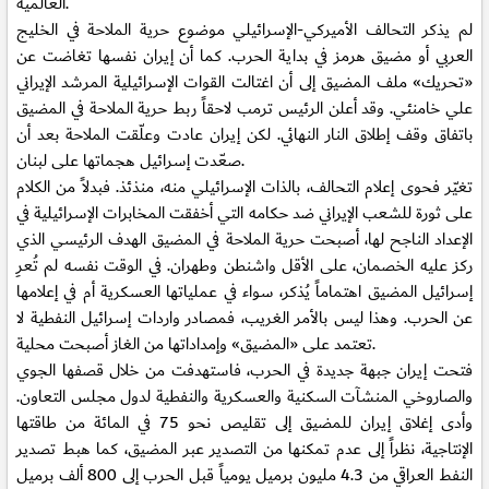
العالمية.
لم يذكر التحالف الأميركي-الإسرائيلي موضوع حرية الملاحة في الخليج
العربي أو مضيق هرمز في بداية الحرب. كما أن إيران نفسها تغاضت عن
«تحريك» ملف المضيق إلى أن اغتالت القوات الإسرائيلية المرشد الإيراني
علي خامنئي. وقد أعلن الرئيس ترمب لاحقاً ربط حرية الملاحة في المضيق
باتفاق وقف إطلاق النار النهائي. لكن إيران عادت وعلّقت الملاحة بعد أن
صعّدت إسرائيل هجماتها على لبنان.
تغيّر فحوى إعلام التحالف، بالذات الإسرائيلي منه، منذئذ. فبدلاً من الكلام
على ثورة للشعب الإيراني ضد حكامه التي أخفقت المخابرات الإسرائيلية في
الإعداد الناجح لها، أصبحت حرية الملاحة في المضيق الهدف الرئيسي الذي
ركز عليه الخصمان، على الأقل واشنطن وطهران. في الوقت نفسه لم تُعرِ
إسرائيل المضيق اهتماماً يُذكر، سواء في عملياتها العسكرية أم في إعلامها
عن الحرب. وهذا ليس بالأمر الغريب، فمصادر واردات إسرائيل النفطية لا
تعتمد على «المضيق» وإمداداتها من الغاز أصبحت محلية.
فتحت إيران جبهة جديدة في الحرب، فاستهدفت من خلال قصفها الجوي
والصاروخي المنشآت السكنية والعسكرية والنفطية لدول مجلس التعاون.
وأدى إغلاق إيران للمضيق إلى تقليص نحو 75 في المائة من طاقتها
الإنتاجية، نظراً إلى عدم تمكنها من التصدير عبر المضيق، كما هبط تصدير
النفط العراقي من 4.3 مليون برميل يومياً قبل الحرب إلى 800 ألف برميل