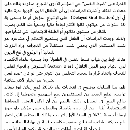
القدرة على "ضبط النفس" هي المؤشر الأقوى للنجاح، متفوقة بذلك على
معدلات الذكاء وأشارت الدراسات إلى أن الأطفال الذين أظهروا قدرة عالية
على الإشباع المؤجل أو ما يسمى بالـ (Delayed Gratification)في أول
10 سنوات من حياتهم، كانوا الأكثر نجاحاً مالياً وصحياً عند الكبر، بصرف
النظر عن مستوى ذكائهم أو الطبقة الاجتماعية التي نشأوا فيها.
ولذلك وجدت الدراسات أن الطفل الذي يستطيع التحكم في مشاعره، هو
نفسه المستثمر الذي يحمي نفسه مستقبلاً من الانجراف وراء النزوات
المالية أو الوقوع في فخ الديون.
هناك رابط بين غياب ضبط النفس في الطفولة وما يسميه علماء الاقتصاد
السلوكي بـ انحياز الفاعل (Action Bias) لدى الكبار. وهو الميل التلقائي
للتحرك واتخاذ قرار ما لمجرد التخلص من التوتر حتى لو كان "عدم فعل
شيء" هو الخيار الأكثر عقلانية.
ظهر هذا السلوك بوضوح في انتخابات عام 2016 فمع إعلان فوز دونالد
ترامب، اندفع العديد من المستثمرين لبيع أسهمهم وتحويلها إلى كاش
بدافع الهلع. في المقابل، وذلك بالرغم من أن الأفق الزمني للمحافظ
الاستثمارية أطول من أي دورة رئاسية. وبالفعل، حقق مؤشر داو جونز
ارتفاعاً بنسبة 31% في السنة الأولى لترامب. ولذلك المستثمر الذي انتظر
ولم تحركه مشاعره استطاع تحقيق مكاسب قوية في نهاية المطاف، مما
يثبت أن الثبات في أوقات عدم اليقين قد يكون القرار الأنسب.