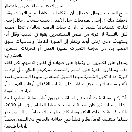
المال لا يكتسب بالتفكير بل بالانتظار
صرح العديد من رجال الأعمال بأن الذكاء ليس كافياً لصنع الثروات، وقد
لاحظت ذلك في إحدى تصريحات رجل الأعمال نجيب سويرس خلال إحدى
لقاءاته التليفزيونية عندما قال أن تراجعات الذهب الحالية لا تمثل مصدر
قلق بالنسبة له كونه من ضمن المستثمرين بقوة في الذهب وقال أنه
يستهدف مدى زمني أبعد وينظر إلى الصورة الكاملة وأساسيات سوق
الذهب بدلا من مراقبة التغيرات قصيرة المدى أو الحركات السعرية
العشوائية.
يسهل على الكثيرين أن يكونوا على صواب في اختيار الأسهم، لكن القلة
فقط يمتلكون القدرة على الصبر والتمسك بمركزهم المالي . في أوقات
كثيرة قد لا تكون الخسارة سببها السوق نفسه، بل سببها المستثمر نفسه
لأنه ببساطة لا يستطيع الحفاظ على الثبات الانفعالي أوقات الأزمات أو
التراجعات القوية.
وأذكركم بقصة تثبت أنه حتى العباقرة ينهارون أمام عقلية القطيع، قصة
ستانلي ميلر الذي كان ضحية لضعف الانضباط العاطفي. في عام 2000،
وأثناء فقاعة شركات التكنولوجيا، كان ميلر يدرك تماماً أن السوق يمر
بفقاعة ستنفجر قريباً، وقام فعلياً ببيع حيازاته والخروج من السوق محققاً
أرباحاً ضخمة.