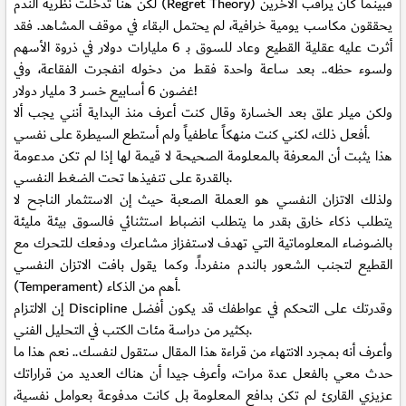
لكن هنا تدخلت نظرية الندم (Regret Theory) فبينما كان يراقب الآخرين
يحققون مكاسب يومية خرافية، لم يحتمل البقاء في موقف المشاهد. فقد
أثرت عليه عقلية القطيع وعاد للسوق بـ 6 مليارات دولار في ذروة الأسهم
ولسوء حظه.. بعد ساعة واحدة فقط من دخوله انفجرت الفقاعة، وفي
غضون 6 أسابيع خسر 3 مليار دولار!
ولكن ميلر علق بعد الخسارة وقال كنت أعرف منذ البداية أنني يجب ألا
أفعل ذلك، لكني كنت منهكاً عاطفياً ولم أستطع السيطرة على نفسي.
هذا يثبت أن المعرفة بالمعلومة الصحيحة لا قيمة لها إذا لم تكن مدعومة
بالقدرة على تنفيذها تحت الضغط النفسي.
ولذلك الاتزان النفسي هو العملة الصعبة حيث إن الاستثمار الناجح لا
يتطلب ذكاء خارق بقدر ما يتطلب انضباط استثنائي فالسوق بيئة مليئة
بالضوضاء المعلوماتية التي تهدف لاستفزاز مشاعرك ودفعك للتحرك مع
القطيع لتجنب الشعور بالندم منفرداً. وكما يقول بافت الاتزان النفسي
(Temperament) أهم من الذكاء.
إن الالتزام Discipline وقدرتك على التحكم في عواطفك قد يكون أفضل
بكثير من دراسة مئات الكتب في التحليل الفني.
وأعرف أنه بمجرد الانتهاء من قراءة هذا المقال ستقول لنفسك.. نعم هذا ما
حدث معي بالفعل عدة مرات، وأعرف جيدا أن هناك العديد من قراراتك
عزيزي القارئ لم تكن بدافع المعلومة بل كانت مدفوعة بعوامل نفسية،