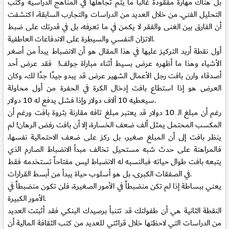
بل هناك مهارة مفقودة غالباً ما يتم تجاهلها في المناهج الدراسية وكتب
التحليل الفني. من خلال العديد من الدراسات والتجارب السابقة، اكتشفت
أن الفارق بين الغنى والفقر لا يكمن في ما تعرفه، بل في قدرتك على ضبط
الاتزان النفسي والسيطرة على الاندفاعات العاطفية.
أول نقطة أريد التركيز عليها في هذا المقال هو أن الانضباط يبدأ من أصغر
الأشياء وهذا ما أظهره عرض بسيط أثناء مباراة جولف! فقد عرض أحد
أصدقاء وارن بافت رجل الأعمال الشهير عرض قد يبدو جيدًا جدًا لك، وكان
العرض هو إذا استطاع بافت إدخال الكرة في الحفرة من أول محاولة
دولار وإذا فشل يدفع له 10 دولار.
سيعطيه
10 آلاف
رغم أن مبلغ الـ 10 دولار قد يعتبر مبلغ تافه مقارنة بثروة بافت ورغم أن
المكسب المحتمل يمثل ألف ضعف الخسارة، إلا أن بافت رفض الرهان! لم
ينظر بافت إلى أن المبلغ صغير، بل ركز على ضعف الاحتمالية نفسها،
فالمراهنة على حدث شبه مستحيل تخالف مبدأ الانضباط الصارم الذي
يتبعه بافت طوال حياته فبالنسبه له الانضباط ليس مفتاحاً تستخدمه فقط
في الصفقات الكبرى، بل هو أسلوب حياة يبدأ من أبسط القرارات.
يعني ببساطة إذا لم تكن منضبطاً في الأمور الصغيرة، فلن تكون منضبطاً في
الأمور الكبيرة.
النقطة الثانية هي أن طفولتك قد تتنبأ برصيدك البنكي فقد أثبتت العديد
من الدراسات التي لاحظتها خلال قرائتي للعديد من كتب الثقافة المالية أن