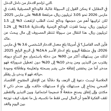
التي تزاحم الادخار من داخل الدخل.
في المقابل، لا يمكن القول إن السيولة غائبة. فالودائع المصرفية بلغت في
مارس 2026 نحو 3.05 تريليون ريال، مرتفعة 8.8% على مارس 2025.
لكن تركيبها أهم من حجمها: ودائع تحت الطلب ارتفعت 3% إلى 1.5
تريليون ريال، بينما قفزت الودائع الزمنية والادخارية 15.6% إلى 1.24
تريليون ريال. هذا انتقال من سيولة تنتظر المصروف إلى مال يبحث عن
عائد.
فأين الحد الفاصل؟ في أمريكا بلغ معدل الادخار الشخصي 3.6 % في مارس
2026، وفي منطقة اليورو بلغ ادخار الأسر 14.4% في الربع الرابع 2025.
لذلك من يستهلك أكثر من 90% من دخله باستمرار، مع اتساع ديونه،
يقترب من التبذير. ومن يدخر 10% إلى 20% دون تعطيل ضروراته فهو
مدخر. أما من يخفض إنفاقه حتى يضر بصحته وتعليمه وعلاقاته وجودة
حياته، فهو لا يدخر، بل يقطّر.
الخلاصة ليست دعوة إلى الزهد، ولا دفاعًا عن الإنفاق المفتوح. الاقتصاد
الصحي يحتاج إلى مستهلك واعٍ لا مستهلك خائف، وإلى مدخر ذكي لا
مكتنز، وإلى إنفاق يصنع منفعة لا ضجيجا اجتماعيا. وبين التبذير والتقطير
تقف الفكرة الأهم: أن المال ليس فقط ما نكسبه، بل ما نعرف كيف نوزعه
بين اليوم والغد.