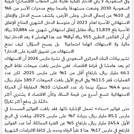
وفي السعودية، لا يأتي الادخار كفكرة طارئة على الخطاب الاقتصادي؛ فرؤية
السعودية 2030 وضعت مستهدفا واضحا برفع مدخرات الأسر من 6%
إلى 10% من إجمالي الدخل. وعلى الأرض، يكشف مسح الدخل والإنفاق
الاستهلاكي للأسرة لعام 2023 أن متوسط الدخل الشهري المتاح للإنفاق
للأسرة بلغ 11,839 ريالًا، مقابل إنفاق استهلاكي شهري عند 10,884 ريالا؛
أي أن الفائض النظري 955 ريالا، أو8% عند هذا الهامش لا يعد الادخار ترفا
ماليا، ولا الاستهلاك اتهاما اجتماعيا! بل يصبح السؤال: كيف نمنع
الاستهلاك من تضييق القدرة على الادخار؟
تشير بيانات البنك المركزي السعودي في نشرة مارس 2026 أن الاستهلاك
لم يعد هامشا في قراءة الاقتصاد. ففي مارس بلغت مبيعات نقاط البيع
66.1 مليار ريال، بارتفاع أقل من 1% على مارس 2025، لكن عدد
العمليات قفز 11.5% وفي الربع الأول بلغت المبيعات 189.7 مليار ريال،
بنمو 4.4% سنويًا، بينما زاد عدد العمليات 10%. المفارقة أن الحركة
الاستهلاكية تتسع أسرع من قيمة السلة، وكأن الاقتصاد لا يشتري أكثر
دائمًا، بل يدفع أكثر تكرارًا.
حتى فواتير «سداد» تحمل الإشارة ذاتها. فقد بلغت الفواتير المسددة في
مارس 85.1 مليار ريال، بزيادة 7% على مارس 2025، وبلغت في الربع
الأول 245.4 مليار ريال، بارتفاع 5% عن الفترة المماثلة. أما عدد الفواتير
فارتفع في مارس 17%. هنا لا نقرأ الرفاه وحده، بل كثافة الالتزامات الشهرية