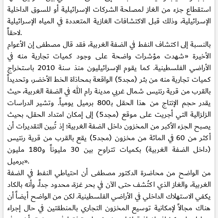
استقطاع جزء من الغاز لمصلحة الشركات الإسرائيلية أو للسوق الداخلية
الإسرائيلية، وذلك قبل الاكتشافات الغازية المتعددة في المياه الإسرائيلية
لاحقاً.
بالنسبة إلى اكتشاف النفط في الضفة الغربية، فقد قال مصطفى إن الأعوام
الأخيرة «شهدت مؤشرات واضحة على وجود كميات تجارية منه في
الأراضي الفلسطينية. كما يقوم الإسرائيليون منذ سنة 2010 باستخراج
كميات تجارية منه من بئر (مجد5) الواقعة بمحاذاة الخط الأخضر، وتحديداً
بالقرب من قرية رنتيس شمال غربي مدينة رام الله في الضفة الغربية، حيث
يقدر حجم الإنتاج من هذا الحقل بـ800 برميل يومياً. وتشير الدراسات
الزلزالية التي أجريت على موقع (مجد5) إلى إمكان امتداد الحقل، بحيث
يصبح الجزء الأكبر من المخزون داخل الضفة الغربية؛ إذ تُبين التقديرات أن
أكثر من 60 في المائة من مخزون (مجد5) يقع بالقرب من قرية رنتيس
(داخل الضفة الغربية) بكميات تتراوح بين 30 مليوناً و180 مليون
برميل».
من الواضح من محاضرة الدكتور مصطفى أن احتياطي النفط في الضفة
الغربية، والغاز الذي اكتُشف حتى الآن في بحر غزة، محدود جداً، وأنه بالكاد
يكفي الاستهلاك الداخلي في الأراضي الفلسطينية. لكن من الواضح أيضاً أن
هناك مجالاً لإمكانية توسيع المخزون التجاري بالمنطقتين في حال إجراء