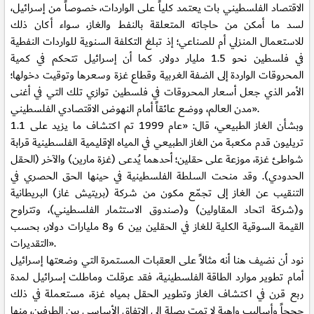
الاقتصاد الفلسطيني بات يعتمد كلياً على الواردات، خصوصاً من إسرائيل،
لسد ما أمكن من حاجاته المتعلقة بالنفط والغاز، سواء أكان ذلك
للاستعمال المنزلي أم للصناعي؛ إذ تبلغ التكلفة السنوية للواردات النفطية
في فلسطين نحو 1.5 مليار دولار. كما أن إسرائيل تتحكم في كمية
المحروقات الواردة إلى الضفة الغربية وقطاع غزة وسعرها وتوقيت دخولها؛
الأمر الذي جعل أسعار المحروقات في فلسطين توازي تلك التي في أغنى
مدن العالم، ووضع عائقاً أمام النهوض الاقتصادي الفلسطيني».
وبشأن الغاز الطبيعي، قال: «عام 1999 تم اكتشاف ما يزيد على 1.1
تريليون قدم مكعبة من الغاز الطبيعي في المياه الإقليمية الفلسطينية قرابة
شواطئ غزة، موزعة على حقلين؛ أحدهما يُدعى (غزة مارين) والآخر (الحقل
الحدودي). وقد منحت السلطة الفلسطينية في حينها الحق الحصري في
التنقيب عن الغاز إلى تجمّع مكون من شركة (بريتيش غاز) البريطانية
و(شركة اتحاد المقاولين) و(صندوق الاستثمار الفلسطيني)، وتتراوح
القيمة السوقية الكلية للغاز في الحقلين بين 6 و8 مليارات دولار، بحسب
التقديرات».
نود أن نضيف هنا أنه مثالاً على العقبات المستمرة التي وضعتها إسرائيل
أمام تطوير موارد الطاقة الفلسطينية، فقد عرقلت وماطلت إسرائيل لمدة
ربع قرن في اكتشاف الغاز وتطوير الحقل بمياه غزة، مستعملة في ذلك
حججاً وأساليب واهية لا تمت بصلة إلى الاتفاق الأساسي بين الطرفين، منها