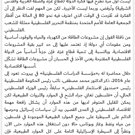
ليست أول مرة تُطرَح فيها فكرة الدولة (قطاع غزة، والضفة الغربية والقدس
الشرقية) وتُرفض، وربما ليست الأخيرة.. لكن من المهم لفت النظر إلى أن
الفكرة قد طُرحت في الوقت الذي اعترف فيه نحو 80 في المائة من أقطار
الجمعية العامة للأمم المتحدة بمنظمة التحرير الفلسطينية ممثلة للشعب
الفلسطيني.
من نافلة القول إن مشروعات الطاقة؛ من الكهرباء والمياه والوقود، أساسية
ومن مقومات أي دولة؛ إذ تعتمد عليها إلى حد كبير بقية المشروعات
الاقتصادية. وبالنسبة إلى تنمية قطاع غزة، فإن جزءاً أساسياً من الدولة
الفلسطينية المقترحة يعني الأخذ في الحسبان أن مشروعات الطاقة تشكّل
أسسها الاقتصادية.
خلال محاضرة له بـ«مؤسسة الدراسات الفلسطينية» في بيروت، تعود إلى
عام 2014، ذكر الدكتور محمد مصطفى، نائب رئيس الحكومة الفلسطينية
رئيس «صندوق الاستثمار الفلسطيني» سابقاً، رئيس الوزراء الفلسطيني
الحالي، أن «فلسطين تعاني جراء الشح في الموارد والثروات الطبيعية، لكن
يمكن للقليل المتوفر لديها من هذه الموارد أن يشكل رافعة مهمة
للاقتصاد الفلسطيني في المدى القصير. بيد أن سياسات إسرائيل وحرصها
الدائم على السيطرة على جميع الموارد الطبيعية الموجودة في فلسطين،
من مياه ونفط وغاز وبوتاس، حالا دون استغلال هذه الموارد حتى الآن.
ونظراً إلى السيطرة الإسرائيلية التامة على كل الموارد الطبيعية، فإن