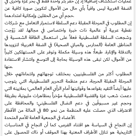
عمليات استكشاف إضافية؛ إذ إن حفر بئر واحدة فقط في بحر غزة وأخرى في
الضفة الغربية ليس وافياً بأي حال من الأحوال لتكوين صورة كافية عن
حجم أي من الحقلين وإمكانية امتدادهما.
إن المطلوب في المرحلة المقبلة دعم السلطة لاستمرار التعامل مع شركات
نفطية عربية أو عالمية ذات خبرة واختصاص في مجالها. لقد رَوّجت
وشجعت السلطة الفلسطينية فعلاً على استعمال الطاقة الشمسية في
المناطق العامة (المدارس والمباني الصحية) في الضفة الغربية؛ لتزويدها
بالتدفئة والإنارة. طبعاً؛ هذه وسيلة مكملة وتوفر على المستهلكين كثيراً
من الأموال، لكن تبقى هذه الوسيلة بحاجة إلى التوسع وانتشار الاستفادة
منها.
المطلوب أكثر من الفلسطينيين، بمختلف توجهاتهم وانتماءاتهم، خلال
المرحلة المقبلة الحرجة، دعم منظمة التحرير الفلسطينية، التي يتوجب
عليها أيضاً التقيد بقواعدها وقوانينها أمام الرأي العام العالمي؛ بملايينه التي
دعمت شعب غزة والقضية الفلسطينية مؤخراً بمظاهرات مليونية، بطريقة
وحجم غير مسبوقَين في دعم النضال الفلسطيني؛ والمحافظة على
الاعتراف الذي حصلت عليه المنظمة من نحو 80 في المائة من الأقطار
الأعضاء في الجمعية العامة للأمم المتحدة.
إن النجاح في السياسة هو اقتناء الفرص، كما أن النجاح في المناسبات
التاريخية هو تنازل الأطراف المعنية بهذا الموقف أو ذاك للحصول على