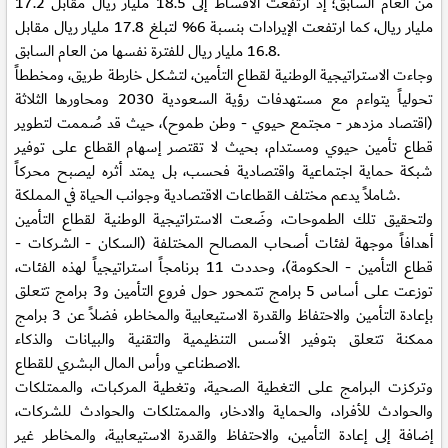
من العام السابق؛ إذ ارتفعت الأقساط إلى 18.5 مليار ريال مقابل 17.2
مليار ريال، كما ارتفعت الإيرادات بنسبة 6% لتبلغ 17.8 مليار ريال مقابل
16.8 مليار ريال للفترة نفسها من العام السابق.
وجاءت الاستراتيجية الوطنية لقطاع التأمين، لتشكل خارطة طريق، ومخططاً
تحولياً يتواءم مع مستهدفات رؤية السعودية 2030 ومحاورها الثلاثة
(اقتصاد مزدهر - مجتمع حيوي - وطن طموح)، حيث قد صُممت لتطوير
قطاع تأمين حيوي ومستدام، بحيث لا تقتصر إسهام القطاع على توفير
شبكة حماية اجتماعية واقتصادية فحسب، بل يمتد أثره ليصبح محركاً
شاملاً يدعم مختلف القطاعات الاقتصادية وجوانب الحياة في المملكة.
ولتحقيق تلك الطموحات، وضَعت الاستراتيجية الوطنية لقطاع التأمين
أهدافاً موجهة لفئات أصحاب المصالح المختلفة (السكان - الشركات -
قطاع التأمين - الحكومة)، وحددت 11 برنامجاً استراتيجياً لهذه الفئات،
توزعت على أساس 5 برامج تتمحور حول فروع التأمين و3 برامج تتعلق
بإعادة التأمين والاحتفاظ والقدرة الاستيعابية والمخاطر، فضلاً عن 3 برامج
ممكنة تتعلق بتوفير الأسس التنظيمية والتقنية والبيانات والذكاء
الاصطناعي ورأس المال البشري للقطاع.
وتركزت البرامج على التغطية الصحية، وتغطية المركبات، والممتلكات
والحوادث للأفراد، والحماية والادخار، والممتلكات والحوادث للشركات،
إضافة إلى إعادة التأمين، والاحتفاظ والقدرة الاستيعابية، والمخاطر غير