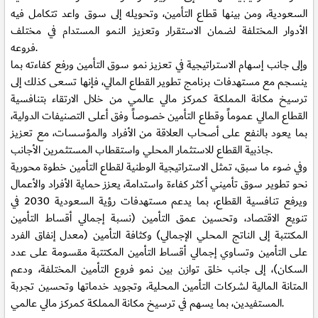
السعودية، ومن بينها قطاع التأمين، وتحويله إلى سوق واعد تتكامل فيه
الأدوار المختلفة لضمان الاستقرار وتعزيز النمو المستدام في مختلف
فروعه.
وإلى جانب إسهام الاستراتيجية في تعزيز نمو سوق التأمين ورفع كفاءته بما
ينسجم مع مستهدفات برنامج تطوير القطاع المالي، فإنها تسعى كذلك إلى
ترسيخ مكانة المملكة كمركز مالي عالمي من خلال الارتقاء بتنافسية
القطاع المالي عموماً وقطاع التأمين خصوصاً وفق أعلى التصنيفات الدولية،
بما يعود بالنفع على أصحاب العلاقة من الأفراد والمؤسسات، مع تعزيز
جاذبية القطاع للاستثمار المحلي واستقطاب المستثمرين الأجانب.
وفي ضوء ما سبق، تمثل الاستراتيجية الوطنية لقطاع التأمين خطوة محورية
نحو تطوير سوق تأميني أكثر كفاءة واستدامة، يعزز حماية الأفراد والأعمال
ويرفع تنافسية القطاع، بما يدعم مستهدفات رؤية السعودية 2030 في
تنويع الاقتصاد، وتحسين عمق التأمين (نسبة إجمالي أقساط التأمين
المكتتبة إلى الناتج المحلي الإجمالي) وكثافة التأمين (معدل إنفاق الفرد
على التأمين وتساوي إجمالي أقساط التأمين المكتتبة مقسومة على عدد
السكان)، إلى جانب خلق توازن بين نمو فروع التأمين المختلفة، ودعم
المتانة المالية لشركات التأمين المحلية، وتجويد خدماتها وتحسين تجربة
المستفيدين، بما يسهم في ترسيخ مكانة المملكة كمركز مالي عالمي.