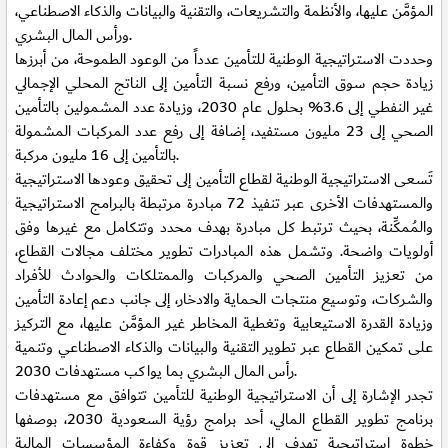
المؤمَّن عليها، والأنظمة والتشريعات، والتقنية والبيانات والذكاء الاصطناعي،
ورأس المال البشري.
وحددت الاستراتيجية الوطنية للتأمين عدداً من الوعود الطموحة، من أبرزها
زيادة حجم سوق التأمين، ورفع نسبة التأمين إلى الناتج المحلي الإجمالي
غير النفطي إلى 3.6% بحلول عام 2030، وزيادة عدد المشمولين بالتأمين
الصحي إلى 23 مليون مستفيد، إضافة إلى رفع عدد المركبات المشمولة
بالتأمين إلى 16 مليون مركبة.
تَسعى الاستراتيجية الوطنية لقطاع التأمين إلى تحقيق وعودها الاستراتيجية
والمستهدفات الأخرى عبر تنفيذ 72 مبادرة مرتبطة بالبرامج الاستراتيجية
والمُمكِّنة، بحيث ترتبط كل مبادرة بهدف محدد وتتكامل مع غيرها وفق
أولويات واضحة. وتشمل هذه المبادرات تطوير مختلف مجالات القطاع،
من تعزيز التأمين الصحي والمركبات والممتلكات والحوادث للأفراد
والشركات، وتوسيع منتجات الحماية والادخار، إلى جانب دعم إعادة التأمين
وزيادة القدرة الاستيعابية وتغطية المخاطر غير المؤمَّن عليها، مع التركيز
على تمكين القطاع عبر تطوير التقنية والبيانات والذكاء الاصطناعي وتنمية
رأس المال البشري بما يواكب مستهدفات 2030.
تجدر الإشارة إلى أن الاستراتيجية الوطنية للتأمين تتوافق مع مستهدفات
برنامج تطوير القطاع المالي، أحد برامج رؤية السعودية 2030، بوصفها
خطوة استراتيجية تهدف إلى تعزيز قوة وكفاءة المؤسسات المالية