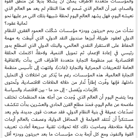
والمؤسسات متعددة الأطراف يمكن أن يشكلا بديلاً عن منطق القوة
والصدام، غير أن العالم الذي صُمم له هذا النظام لم يعد هو العالم الذي
نعيشه اليوم، فهل يشهد العالم اليوم لحظة شبيهة بتلك التي مر عليها نحو
ثمانية عقود؟
نشأت من رحم «بريتون وودز» مؤسسات شكّلت العمود الفقري للنظام
الدولي لعقود طويلة، أبرزها صندوق النقد الدولي، الذي أُنيطت به مهمة
الحفاظ على الاستقرار النقدي العالمي، والبنك الدولي الذي اضطلع بدور
رئيسي في إعادة الإعمار، ثم تمويل التنمية، ولاحقاً، اكتملت الحلقة
الاقتصادية عبر منظومة التجارة متعددة الأطراف التي بدأت بـالاتفاقية
العامة للتعريفات الجمركية والتجارة (غات)، وانتهت إلى تأسيس منظمة
التجارة العالمية، هذه المؤسسات، رغم ما يُذكر عن اختلالات في التمثيل
داخلها، فإنها وفّرت إطاراً تُدار من خلاله الخلافات الاقتصادية، وتُحتوى
الأزمات، ويُفصل - إلى حد ما - بين الاقتصاد والسياسة.
وما يتضح اليوم أن العالم الذي وُجدت من أجله هذه المنظمات تختلف
ملامحه عن عالم اليوم، فمنذ مطلع القرن الحادي والعشرين، بدأت تتكشف
تصدّعات عميقة في بنية النظام الدولي، فقد صعدت قوى جديدة، ولم يعد
مستنكراً أن تُنتقد العولمة في المحافل الدولية، وعصفت بالعالم أزمات
مالية متلاحقة، وصاحبت ذلك كله تحولات تقنية سريعة أعادت تعريف
القوة والنفوذ، ومع كل أزمة بدت مؤسسات ما بعد «بريتون وودز» أقل