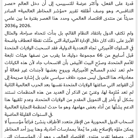
قدرة على الفعل، وأكثر عرضة للتسييس، إلى أن دخل العالم «عصر
التنافس»، وهو وصف أطلقه تقرير «مؤشر المخاطر العالمية» الصادر
حديثاً عن منتدى الاقتصاد العالمي، وحدد هذا العصر بفترة ما بين عامي
2026 و2036.
ولم تكتفِ الدول بانتقاد النظام القائم، بل بدأت تتحداه صراحة، والمثال
الأبرز على ذلك كان خلال الإدارة الأميركية، التي مثّلت نقطة انعطاف واضحة
في السلوك الأميركي تجاه التعددية الدولية، فقد انسحبت الولايات المتحدة
قبل أسابيع من 66 مجموعة دولية، ما يقرب من نصفها هيئات تابعة
للأمم المتحدة، وصرّح البيت الأبيض بأن الانسحاب جاء لأن هذه الكيانات
«لم تعد تخدم المصالح الأميركية، ويروج بعضها لأجندات غير فعالة أو
معادية»، هذا التحول ليس مجرد خلاف سياسي عابر، بل إشارة صريحة إلى
أن القواعد التي صاغتها الولايات المتحدة نفسها بعد الحرب العالمية الثانية
لم تعد مُلزِمة لها، وغنيّ عن الذكر أن العديد من هذه المنظمات تستند
بشكل أو بآخر إلى التمويل المقدم من الولايات المتحدة، وعدم تلقيها هذا
الدعم يشلّها عن أداء بعض مهامها، وهو ما حدث لمنظمة التجارة العالمية
في السنوات القليلة الماضية.
انسحاب الدول المحورية من الإطار متعدد الأطراف ينشئ فراغاً مؤسسياً لا
يمكن ملؤه بالإصلاح بقدر ما يُملأ بممارسات أحادية، وهنا يبرز أحد المخاطر
التي وصفها تقرير منتدى الاقتصاد العالمي، وهو أن المؤسسات التي