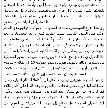
نشأت بعد «بريتون وودز» تواجه اليوم اختباراً وجودياً، هذا الاختبار لا يتعلق
بكفاءتها الفنية، فهي لا تزال ملأى بالمتخصصين والخبراء، بل هو متعلق
بقدرتها السياسية على ضبط سلوك الدول، ومنع تحول الخلافات
الاقتصادية إلى أدوات صراع مفتوح.
وفي هذا الفراغ المؤسسي، تتصاعد التحديات الجيواقتصادية بوصفها الخطر
الأشد على المدى القريب، حسب التقرير، فمع تراجع التعددية، لم يعد
الاقتصاد مجالاً للتعاون بقدر ما أصبح أداة للضغط السياسي، فالعقوبات،
والقيود التجارية، والتحكم في سلاسل الإمداد، حتى الوصول إلى التقنية،
تحولت جميعها إلى وسائل نفوذ، وقدّمت الإدارة الأميركية مثالاً واضحاً على
هذا التحول في تعاملها مع الاتحاد الأوروبي؛ حيث خرجت الرسوم الجمركية
عن مسارها، وذلك بالتهديد بفرض رسوم جمركية 10 في المائة -إضافية-
على 8 دول أوروبية إذا لم يتم التوصل إلى اتفاق لبيع «غرينلاند» للولايات
المتحدة، وقد تزيد هذه النسبة إلى 25 في المائة منتصف العام.
إن مرحلة ما بعد «بريتون وودز» لا تُمثل انهياراً كاملاً للنظام الدولي، ولكنها
لحظة انتقالية غير محسومة، فالنظام القديم لم يعد قادراً على أداء وظائفه
كما كان، في حين لم يتشكل بعد نظام بديل مستقر، وبين هذين الحدّين
ترتفع المخاطر وتتعمق الانقسامات، وكما يحذّر مؤشر المخاطر العالمية،
فإن السؤال لم يعد: هل نحتاج إلى مؤسسات دولية؟ بل أصبح: هل