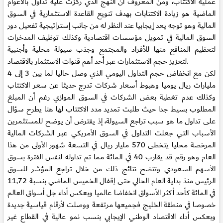
عملية الاكتتاب، ومن المعروف ان النهج الذي ركزت عليه تداول بالأعوام
الماضية هو زيادة الاكتتابات بهدف تنويع القاعدة الاستثمارية في السوق
المالية وهو توجه يعد إيجابيا عند النظر له من جانب إستراتيجية تفعيل دور
السوق المالية في تمويل مؤسسات اقتصادية وكذلك توظيف المدخرات
لتعظيم المنافع منها للأفراد والمجتمع وجذب سيولة محلية وأجنبية
لتعزيز حجم الاستثمارات عبر أحد أهم قنوات الاستثمار بالاقتصاد.
لكن مع انخفاض حجم التداول اليومي الذي وصل حاليا لما بين 3 إلى 4
مليارات ريال يوميا وهبوط أسعار شركات تدرج حديثا عن سعر الاكتتاب
وكذلك عدم تغطية بعض الشركات في السوق الموازي رغم أن المبلغ
المطلوب بسيط جدا حيث طلبت تمديد مدد الاكتتاب لها هنا يطرح سؤال
على تداول ما هو سبب تراجع السيولة، إذ يفترض أن يوضح للمستثمرين
الأسباب التي جعلت التداول في السوق الأمريكي عبر الشركات المالية
المرخصة محليا يتخطى 570 مليار ريال في التسعة شهور الأولى من هذا
العام وهو رقم قد يقارب 40 في المائة مما تم تداوله لنفس الفترة بسوق
الأسهم السعودي وتتضح نتائج ذلك من خلال تراجع المؤشر للسوق
الرئيس منذ بداية العام الحالي حتى إقفال الخميس الماضي بنسبة 11,72
في المائة كأحد أكثر الأسواق انخفاضا عالميا وبعكس أداء جل أسواق العالم
خصوصا في منطقة الخليج فجميعها مرتفعة ووصلت لأرقام قياسية جديدة
وبعكس أداء الاقتصاد الوطني الإيجابي بنسب نمو عالية في القطاع غير