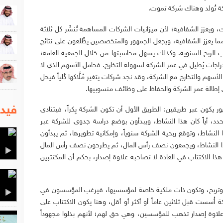
 تُولد وهناك شركة تموت.
، ويعزز الشفافية؛ لأن ميزانيات الشركات المساهمة تُنشَر كل ثلاثة
ا يعزز الشفافية، ويجعل الجمهور والمتخصصين يطَّلعون على نتائج
 الربح السنوية. وكذلك يسهل محاسبتها من خلال الجمعية العامة؛
إدراجات يُطيل في عمر الشركة لسهولة التخارج. فحامل الأسهم الذي لا
أسهم والتخارج مع الشركة، وقد نجد شركات يتغير مُلَّاكها كُلياً فيحل
ى إطالة عمر الشركة والحفاظ على وظائف منسوبيها.
فيدي
 يكون عبر طريقين: الطريق الأول أن تكون الشركة بِكراً، فيتنادى
، أياً كان هذا النشاط، ويبدأون بوضع دراسة جدوى للشركة عبر
شاط، وتوقع ربحية الشركة سنوياً، وإمكانية تطويرها، ثم يبدأون
ذا النشاط، ويجمعون نصف رأس المال، ثم يطرحون نصف رأس المال
هذا الاكتتاب في العادة لا تصاحبه علاوة إصدار، بحكم أن المكتتبين
مة وتربح، وتكون ذات ملكية خاصة لمؤسسيها، فيرغب المؤسسون في
أُسست قبل ثلاثين عاماً أو أكثر أو أقل، وهنا يكون الاكتتاب على
لاوة إصدار تذهب للمؤسسين، وهي حق لهم؛ لأنهم بذلوا مجهوداً