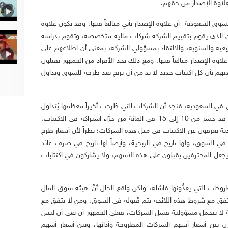
فعلاوة الإصدار من حقهم.
سوق السعودية- أن علاوة الإصدار تأتي مبالغاً فيها، وقد تكون علاوة
ن الذي يقوم بتقييم الشركة شركات مالية متخصصة، وتقوم بدراسة
لربعية والسنوية، والالتقاء بمسؤولي الشركة، بمعنى أن اطلاعهم على
 علاوة الإصدار مبالغاً فيها، ومع ذلك نجد الأفراد من الجمهور يقبلون
يهم بأن كل اكتتاب جديد لا بد من أن يربح بعد طرحه للسوق وتداول
ل في السعودية، فنجد أن الشركات التي طُرحت أخيراً معظمها يُتداول
دون قيمة الطرح، بمعنى أن من اكتتب يكون قد خسر من 10 إلى 15 في المائة من جرَّاء اشتراكه في الاكتتاب،
 يعزفون عن الاكتتاب في مثل هذه الشركات؛ نظراً لأن أسعار طرح
 السوق، ولها تاريخ في الربحية، وأيضاً لها تاريخ في صرف عائد
جعل المحترفين يقبلون على هذه الأسهم، ولا يشاركون في اكتتابات
حات التي يعدُّونها فاشلة، ولكن واقع الحال أنَّ هيئة سوق المال
اتفق مع شروط هذه اللائحة يتم قَبوله في السوق، ومن لا يتفق مع
ة لا تتحمل مسؤولية فشل الشركات، فعلى الجمهور أن يعي أن ليس
ن بين أسعار أسهم الشركات المطروحة وأدائها، وبين أسعار أسهم