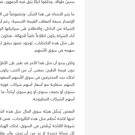
سنينَ طوالًا، وخلقوا كيانًا يثق فيه الجمهور، 
ما يثير الانتباه في هذا الشأن -وخصوصاً في ال
الإصدار سبعة أضعاف القيمة الاسمية، رغم أ
الشركة من الداخل، والاطلاع على ميزانياتها ا
أداء الشركة يكون اطلاعاً نافياً للجهالة، فتكون
على مثل هذه الاكتتابات، لوجود تصور سابق لد
سهمه في سوق الأسهم.
ولكن يبدو أن مثل هذا الأمر قد تغير على الأق
لذلك نجد المحترفين في سوق الأسهم السعودية
السهم متقاربة مع أسعار أسهم شركات قوية في
سنوي أو نصف سنوي أو ربع سنوي أرباحاً، ما ي
أسهم الشركات المطروحة.
البعض يُحمِّل هيئة سوق المال مثل هذه الطرو
لديها لائحة تُنظم مثل هذه الطُروحات، فمن 
شروط اللائحة يُرفَض في السوق، لذلك الهيئ
كل شركة جديدة لا بد من أن تربح، وأن يقار