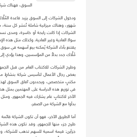
السوق، فهناك شركة
ودخول الشركات إلى السوق يزيد قاعدة المُلَّاك
شهور، وهناك ميزانية شاملة تُنشر كل سنة، مم
الشركات إذا كانت رابحة أو خاسرة، ومدى نسب
سواءً العادية وغير العادية. وكذلك مثل هذه ال
يقتنع بأداء الشركة يُمكنه بيع أسهمه في سوق ال
مُلَّاك جدد بدلاً من المؤسسين. وهذا يؤدي إل
وطرح الشركات للاكتتاب العام من قبل الجمهور
بعض رجال الأعمال لتأسيس شركة بنشاطٍ محدد
مكتبٍ متخصص، ويحددون آفاق السوق لهذا الن
في توزيع هذه الدراسة على المهتمين بمثل ه
الآخر لاكتتابٍ عام يشارك فيه الجمهور. ومثل 
بدأوا مع الشركة من الصفر.
أما الطريق الآخر، فهو أن تكون الشركة قائ
طرح جزء منها للجمهور. وقد تكون هذه الشركة 
جزأين: قيمة اسمية للسهم تذهب للشركة، وع