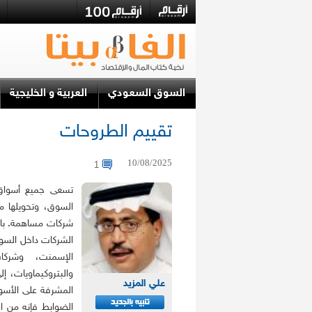
السوق السعودي
العربية و الخليجية
تقييم الطروحات
10/08/2025
1
تسعى جميع أسواق ا
السوق، وتحويلها م
شركات مساهمة. بال
الشركات داخل السو
الإسمنت، وشركا
والبتروكيماويات، إ
علي المزيد
المشرفة على الأس
الضوابط فإنه من ا