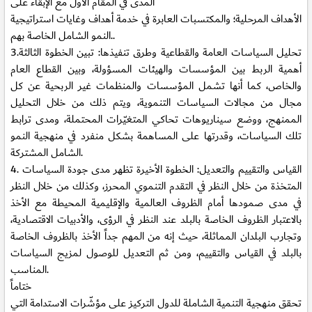
المدى في المقام الأول مع الإبقاء على
الأهداف المرحلية؛ والمكتسبات العابرة في خدمة أهداف وغايات استراتيجية
النمو الشامل الخاصة بهم..
3.تحليل السياسات العامة والقطاعية وطرق تنفيذها:
تبين الخطوة الثالثة
أهمية الربط بين المؤسسات والهيئات المسؤولة، وبين القطاع العام
والخاص، كما أنها تشمل المؤسسات والمنظمات غير الربحية عن كل
مجال من مجالات السياسات التنموية، ويتم ذلك من خلال التحليل
الممنهج، ووضع سيناريوهات تحاكي المتغيّرات المحتملة، ومدى ترابط
تلك السياسات، وقدرتها على المساهمة بشكل منفرد في منهجية النمو
الشامل المشتركة.
4. القياس والتقييم والتعديل:
الخطوة الأخيرة تظهر مدى جودة السياسات
المتخذة من خلال النظر في التقدم التنموي المحرز، وكذلك من خلال النظر
في مدى صمودها أمام الظروف العالمية والإقليمية المحيطة مع الأخذ
بالاعتبار الظروف الخاصة بالبلد عند النظر في الرؤى، والأدبيات الاقتصادية،
وتجارب البلدان المماثلة، حيث إنه من المهم جداً الأخذ بالظروف الخاصة
بالبلد في القياس والتقييم، ومن ثم التعديل للوصول لمزيج السياسات
المناسب.
ختاماً
تحقق منهجية التنمية الشاملة للدول التركيز على مؤشّرات الاستدامة التي