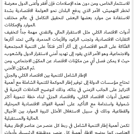
للاستثمار الخاص، ومن دون هذه الإصلاحات فإن أفقر وأغنى الدول معرضة
لخطر التهميش، الأمر الذي يدفع البلدان نحو العولمة الاقتصادية بشدة
للاستفادة من موارد بعضها البعض لتحقيق التكامل في عالم مختلف
الموارد والإمكانات.
أدوات الاقتصاد الكلي مثل الاستقرار المالي والنقدي مهمة جداً لتخفيف
التقلبات الاقتصادية، وتجنب الركود والأزمات المدمرة، والتي تمتد آثارها
الفتّاكة على النمو الاقتصادي إلى آثار أكثر فتكاً على التنمية المجتمعية
والاجتماعية، وهو الأمر الذي يقود إلى تهديد أمني لاستقرار الدول والشعوب،
حيث لا يمكن فصل أيٍ من مكوّنات الاقتصاد عن المكوّن الاجتماعي، ومن
ثم المكوّن الأمني.
الإطار الشامل للتنمية بين الاقتصاد الكلي والجزئي
تحتاج مؤسسات الدولة إلى توفير إطار الحوكمة للتنمية الشاملة مع أهمية
التركيز على الجانب الزمني في بنائه، وذلك لتوضيح التداخلات الزمنية في
تفعيل أدوات الاقتصاد الكلي، والاقتصاد الجزئي لبناء خطة تنموية أكثر
شمولية واستدامة مع التأكيد على أهمية الفوائد الاقتصادية المرحلية،
والقطاعية، وذلك في سبيل الاستغلال الأمثل لثروة الموارد بين الأجيال
الحالية والمستقبلية.
تكمن أهمية إطار التنمية الشامل في ربط كل عنصر من عناصر الإطار ببقية
العناصر، كما يوضح الإطار أهمية كل عنصر ووظيفته الرئيسية، وأدوات