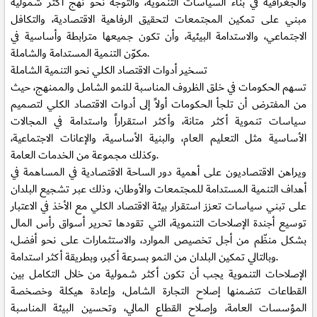
والجغرافية في بناء السياسات التنموية، والتوجه نحو نهج أكثر شمولية
مبني على تمكين المجتمعات لتحقيق الرفاهية الاقتصادية، والتكافل
الاجتماعي، والاستدامة البيئية، وأن تكون جميعها مترابطة وأساسية في
مكوّن التنمية المستدامة والشاملة.
تسخير أدوات الاقتصاد الكلي نحو التنمية الشاملة
تسهم الحكومات في خلق الظروف المناسبة للنمو الشامل والممنهج، حيث
من المفترض أن تلجأ الحكومات أولاً إلى أدوات الاقتصاد الكلي لتصميم
سياسات تنموية أكثر متانة، وأكثر استقراراً واستدامة في المجالات
الأساسية مثل التعليم العام، والبنية الأساسية، والإعانات الاجتماعية،
وكذلك مجموعة من الخدمات العامة.
ويراهن الاقتصاديون على أهمية دور الساحة الاقتصادية في المساهمة في
أهداف التنمية المستدامة للمجتمعات والأوطان، وذلك عبر تشجيع البلدان
على تبني سياسات تعزز استقرار بيئة الاقتصاد الكلي مع الأخذ في الاعتبار
توسيع أجندة الإصلاحات التنموية، التي تقودها تحرير أسواق رأس المال
بشكل منظّم من أجل تخصيص الموارد، والاستثمارات على نحو أفضل،
وبالتالي تمكين البلدان من النمو بسرعة أكبر، وبطريقة أكثر استدامة.
الإصلاحات التنموية يجب أن تكون أكثر شمولية من خلال التكامل بين
القطاعات تتضمنها إصلاح التجارة الشامل، وإعادة هيكلة وخصخصة
المؤسسات العامة، وإصلاح القطاع المالي، وتحسين البيئة المناسبة