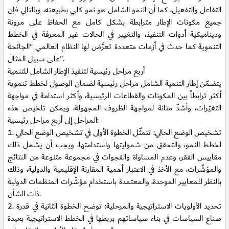
التفاعل والتفعيل، كما أن النمو الشامل هو نمو كلي بطبيعته، وبالتالي فإن
جميع مكونات الإطار مترابطة بشكل كامل مع الحفاظ على مرونة
وديناميكية أدوات التنفيذ، والتغيير في الحالات غير المعرفة في الخطط
التنموية كما حدث في أزمات متعددة تعرَّض لها النظام العالمي "الجائحة
على سبيل المثال".
أربع مراحل رئيسية لتنفيذ الإطار الشامل للتنمية
يتضمّن إطار التنمية الشامل مراحل رئيسية لضمان الوصول لخطط تنموية
أكثر ترابطاً بين المكونات والقطاعات الرئيسية، وأكثر استدامة في مواجهة
التغيّرات، وأشدّ متانة لمواجهة الظروف المجهولة، ويمكن تلخيص هذه
المراحل إلى أربع مراحل رئيسية:
1. تشخيص الوضع الحالي:
تتمثّل الخطوة الأولى في تشخيص الوضع الحالي
لخطط النمو، والتحقق من شموليتها واستدامتها، ويجب أن يشمل ذلك
مقاييس الفقر، وعدم المساواة والفجوات في مجموعة متنوعة من النتائج
والمؤشّرات، مع الأخذ في الاعتبار أهمية المقارنة الإقليمية والدولية، وذلك
بالنظر للمعايير الموحدة، والمعتمدة باستخدام مؤشّرات المنظمات الدولية
ذات الشأن.
2. تحديد الأولويات الاستراتيجية والمرحلية:
توضح الخطوة الثانية في قدرة
صناع السياسات في بناء سياساتهم بربطها في الخطط الاستراتيجية بعيدة