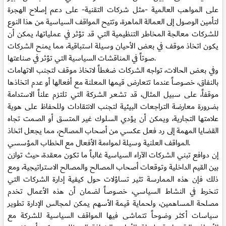
على المواهب العالمية -مثل شركات التقنية- على دعم إصلاح الهجرة
لتأمين الوصول إلى العمالة الماهرة، وتتيح المواقف السياسية من هذا النوع
للشركات معالجة المخاطر التنظيمية التي قد تؤثر في عملياتها، يمكن أن
يكون اتخاذ موقف في بعض الأحيان وسيلة استباقية، مما يمنح الشركات
صوتاً في المناقشات السياسية التي تؤثر في صناعتها.
وفي بعض الحالات، تواجه الشركات ضغطاً لاتخاذ موقف لتجنب الاتهامات
بالنفاق، خصوصاً عندما تتعارض قيمها المعلنة مع أفعالها أو عدم اتخاذها
موقفاً، على سبيل المثال، قد تشعر الشركة التي تلتزم علناً الاستدامة
بضرورة معارضة التراجعات البيئية لتجنب الانتقادات وللحفاظ على هوية
علامتها التجارية، ويمكن أن يؤدي السلوك غير المتسق أو الصمت تجاه
القضايا المهمة إلى رد فعل عكسي من أصحاب المصالح، مما يجعل اتخاذ
المواقف العلنية وسيلة لمواءمة الأفعال مع الخطاب المؤسسي.
إن دوافع تبني الشركات الآراء السياسية غالباً ما تكون معقدة، حيث توازن
بين القيم الداخلية وتوقعات أصحاب المصالح والمصالح الاستراتيجية، ومع
ذلك فإن هذه الممارسة تثير تساؤلات حول كيفية إدارة الشركات التي
تنخرط في النشاط السياسي، خصوصاً لضمان أن هذه الأعمال تخدم
مصلحة المساهمين، ولحماية قيمة الأسهم يمكن لمجالس الإدارة تطوير
سياسات أكثر وضوحاً تتماشى فيها المواقف السياسية للشركة مع