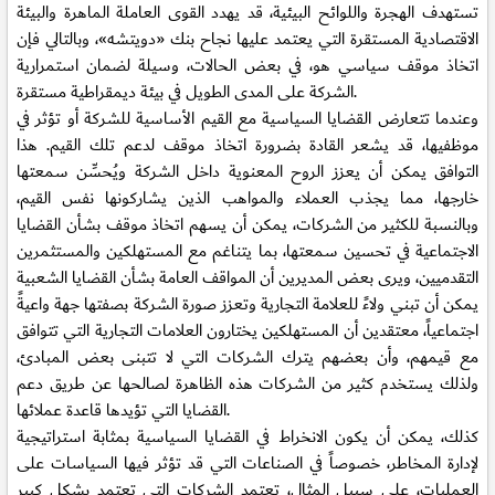
تستهدف الهجرة واللوائح البيئية، قد يهدد القوى العاملة الماهرة والبيئة
الاقتصادية المستقرة التي يعتمد عليها نجاح بنك «دويتشه»، وبالتالي فإن
اتخاذ موقف سياسي هو، في بعض الحالات، وسيلة لضمان استمرارية
الشركة على المدى الطويل في بيئة ديمقراطية مستقرة.
وعندما تتعارض القضايا السياسية مع القيم الأساسية للشركة أو تؤثر في
موظفيها، قد يشعر القادة بضرورة اتخاذ موقف لدعم تلك القيم. هذا
التوافق يمكن أن يعزز الروح المعنوية داخل الشركة ويُحسِّن سمعتها
خارجها، مما يجذب العملاء والمواهب الذين يشاركونها نفس القيم،
وبالنسبة للكثير من الشركات، يمكن أن يسهم اتخاذ موقف بشأن القضايا
الاجتماعية في تحسين سمعتها، بما يتناغم مع المستهلكين والمستثمرين
التقدميين، ويرى بعض المديرين أن المواقف العامة بشأن القضايا الشعبية
يمكن أن تبني ولاءً للعلامة التجارية وتعزز صورة الشركة بصفتها جهة واعيةً
اجتماعياً، معتقدين أن المستهلكين يختارون العلامات التجارية التي تتوافق
مع قيمهم، وأن بعضهم يترك الشركات التي لا تتبنى بعض المبادئ،
ولذلك يستخدم كثير من الشركات هذه الظاهرة لصالحها عن طريق دعم
القضايا التي تؤيدها قاعدة عملائها.
كذلك، يمكن أن يكون الانخراط في القضايا السياسية بمثابة استراتيجية
لإدارة المخاطر، خصوصاً في الصناعات التي قد تؤثر فيها السياسات على
العمليات، على سبيل المثال، تعتمد الشركات التي تعتمد بشكل كبير