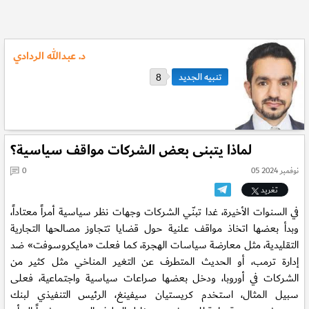
د. عبدالله الردادي
8
لماذا يتبنى بعض الشركات مواقف سياسية؟
05 نوفمبر 2024
0
تغريد
في السنوات الأخيرة، غدا تبنّي الشركات وجهات نظر سياسية أمراً معتاداً،
وبدأ بعضها اتخاذ مواقف علنية حول قضايا تتجاوز مصالحها التجارية
التقليدية، مثل معارضة سياسات الهجرة، كما فعلت «مايكروسوفت» ضد
إدارة ترمب، أو الحديث المتطرف عن التغير المناخي مثل كثير من
الشركات في أوروبا، ودخل بعضها صراعات سياسية واجتماعية، فعلى
سبيل المثال، استخدم كريستيان سيفينغ، الرئيس التنفيذي لبنك