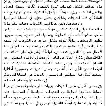
«دويتشه»، منصة عامة للتحدث عن مخاطر التطرف اليميني، مشيراً إلى أن
هذه المخاطر تشكل تهديدات كبيرة للاقتصاد الألماني وسوق العمل،
وبالمثل اتخذت «ديزني» موقفاً علنياً مؤيداً للمثلية الجنسية. وتوضح هذه
الأمثلة أن قادة الشركات يشاركون بشكل متزايد في القضايا السياسية
والاجتماعية، ولكن لماذا تتبنى الشركات وجهات النظر هذه؟
هناك عدة دوافع للشركات لتبني مواقف سياسية واجتماعية، قد يكون
بعضها مدفوعاً بالمصالح التجارية، وبعضها الآخر مدفوعاً بحب مديريها
للظهور الاجتماعي. بدايةً، يُتوقع بشكل متزايد من الشركات أن تسهم
بشكل إيجابي في المجتمع، حيث يرى الكثير من أصحاب المصالح أن قادة
الأعمال هم رعاة التغيير الاجتماعي، فوفقاً لمؤشر «إيدلمان للثقة» لعام
2024، يتوقع 62 في المائة من الناس أن يتعامل الرؤساء التنفيذيون مع
القضايا المجتمعية، وليس فقط القضايا المتعلقة بالشركات، هذه
التوقعات من الرأي العام أشعرت بعض الشركات بمسؤولية أخلاقية
-بصفتها تمثل فئة المواطنين المؤسسين- للتحدث عن القضايا التي تؤثر
في مجتمعاتها وأصحاب المصالح.
وفي بعض الأحيان، تتبنى الشركات وجهات نظر سياسية بوصفها وسيلةً
لحماية مصالحها التجارية من التهديدات السياسية أو التنظيمية. على
سبيل المثال، لم يكن موقف سيفينغ تجاه التطرف اليميني مجرد مسألة
أخلاقية، بل اقتصادية أيضاً، فالتطرف اليميني في ألمانيا، بسياساته التي