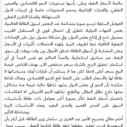
حاكمة لأسعار النفط، وعلى رأسها مستويات النمو الاقتصادي، والعرض
النفطي، والقدرات الإنتاجية، وحجم المخزونات خاصة في كبريات الدول
المستهلكة، وقضايا التكرير النفطي.
العوامل السابقة ترسم صورة متشائمة عند البعض لسوق الطاقة العالمية.
بعض الجهات الدولية، تتطرق إلى احتمال قوي في المستقبل القريب
بحصول شح في إنتاج بعض الدول، وفي مشكلة حصول دول على الإمدادات
النفطية الكافية، تبعا لظروف كثيرة. ولهذه الاحتمالات تأثيرات في الأسعار
وعلى المضاربة في أسواق الطاقة، تتدفق الأموال بين وقت ووقت إلى سوق
النفط، عبر صناديق استثمارية. والمبدأ الحاكم هو نفس المبدأ في أي
استثمار: تحقيق الربح بالشراء بسعر منخفض الآن، بهدف اقتناص فرصة
البيع بسعر أعلى لاحقا. لكن هذا لا يستلزم أن قرارات أوبك وسياساتها لا
علاقة لها بالأسعار، الطلب على النفط تابع للنمو الاقتصادي. وهناك قناعة
متزايدة بأن النمو في بعض الدول يشهد تباطؤا حاليا، نتيجة عدة مشاكل،
بحثها خارج نطاق المقال. وبالطبع، تباطوء النمو الأمريكي له انعكاسات،
باختصار، أسعار النفط تتأثر بصورة أكبر بعوامل ذات علاقة بأساسيات
السوق على المدى القصير والمدى البعيد. وهذه الأساسيات كثيرة
ومتداخلة التأثير.
أختم مقالي بتصريح الأمير عبد العزيز بن سلمان وزير الطاقة، قبل أيام بأن
السعودية قررت تعليق خططها لرفع طاقة إنتاجها النفطي بسبب تحول