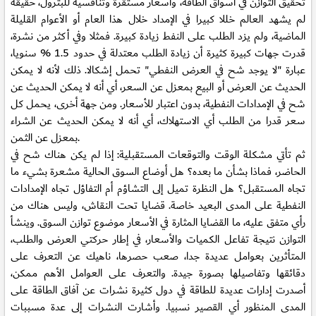
تحقيق التوازن في أسواق الطاقة، وأسعار مستقرة وتنافسية للبترول، حقيقة
لم يشهد العالم خللا كبيرا في الإمداد خلال هذا العام أو الأعوام القليلة
الماضية، ولم يزد الطلب على النفط زيادة كبيرة. فمثلا وفي أكثر من نشرة،
قدرت جهات كبيرة كثيرة أن زيادة الطلب معتدلة في حدود 1.5 % سنويا،
عبارة "لا يوجد شح في العرض النفطي" تحمل إشكالا. ذلك لأنه لا يمكن
الحديث عن العرض أو البيع بمعزل عن السعر، أي أنه لا يمكن الحديث عن
شح في الإمدادات النفطية، بدون اعتبار للأسعار. ومن جهة أخرى، يحمل كل
سعر قدرا من الطلب أي الاستهلاك، أي أنه لا يمكن الحديث عن الشراء
بمعزل عن الثمن.
ثم تأتي مشكلة الوقت والتوقعات المستقبلية: إذا لم يكن هناك شح في
الحاضر، فماذا بشأن ما بعده؟ هل أوضاع السوق الحالية مشعرة بشيء ما
تجاه المستقبل؟ هل النظرة تميل إلى التشاؤم أم التفاؤل تجاه الإمدادات
النفطية على المدى البعيد خاصة. قضايا تحت النقاش، وليس هناك من
رأي متفق عليه، ما القضايا المثارة في الأسعار موضوع توازن السوق. وينشأ
التوازن نتيجة تفاعل الكميات والأسعار، في إطار حركتي العرض والطلب،
المتأثرين بعوامل عديدة جدا، صعب حصرها، ناهيك عن التعرف على
دقائقها وتفاصيلها بصورة جيدة. والتعرف على العوامل الأهم ممكن،
أصدرت إدارات عديدة للطاقة في دول كثيرة نشرات عن آفاق الطاقة على
المدى المنظور أي القصير نسبيا. وأشارت النشرات إلى عدة مسببات