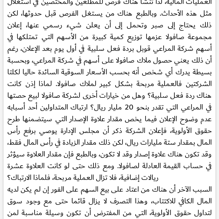
العمليات المالية، لذا تنشأ هناك فرص للمطلعين والمختصين في استغلال
مثل هذه الأحداث. وبالطبع هناك من يستغل الفرص قبل حدوثها، لكن
ذلك يحتاج إلى صبر وتحمل إلى أن يعلن شيء رسمي عنها، إعلان
مجموعة صافولا عزمها توزيع كمية كبيرة من الأسهم التي تمتلكها في
أسهم شركة المراعي قوبل بردة فعل سلبية في أول يوم بعد الإعلان، رغم
أن ذلك يعني حصول ملاك صافولا على أسهم في شركة المراعي، وبحسبة
بسيطة يدرك أي شخص أنه بحسب الأسعار السوقية السائدة حاليا لكلتا
الشركتين فالعملية مربحة بشكل كبير لملاك صافولا. لماذا إذن كانت
هناك ردة فعل سلبية؟ وهل من خيارات أخرى لشركة صافولا لبيع حصتها
في المراعي التي تقدر بنحو 20 مليار ريال؟ ارتباك المتداولين أحد أسبابه
عدم وضوح الإعلان فيما يخص مقدار علاوة الإصدار التي سيتضمنها طرح
حقوق الأولوية، فإعلان الشركة ذكر أن مجلس الإدارة يوصي برفع رأس
المال بمقدار ستة مليارات ريال، لكن ذلك مقدار الزيادة في رأس المال فقط،
وقد تكون هناك علاوة إصدار وقد لا تكون، وبالطبع فإن مقدار العلاوة سيؤثر
في حساب القيمة العادلة لصافولا. ومع ذلك حتى لو كانت العلاوة عشرة
ريالات إضافية، فلا تزال العملية مربحة، فلماذا الارتباك؟
السبب الآخر أن هناك من اعتاد على بيع السهم على الفور إن لم يكن لديه
المال الكافي للاكتتاب، وهذا التصرف لا يزال قائما حتى مع وجود سوق
لتداول حقوق الأولوية، التي من المفترض أن تكون وسيلة مناسبة لمن