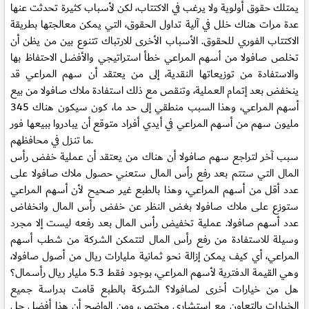
يمتلك حقوق أولوية ولا يرغب في الاكتتاب، لكن لأسباب كثيرة تحدثت عنها
عدة مرات هناك خلل في آلية تداول الحقوق، التي يمكن معالجتها بطريقة
الاكتتاب الفوري للحقوق. الأسباب الأخرى للارتباك تتنوع بين من يظن أن
تخلص صافولا من أسهم المراعي خطأ استراتيجي والأفضل الاحتفاظ بها
والاستفادة من توزيعاتها النقدية، إلى من يعتقد أن سهم المراعي قد
ينخفض بعد إتمام العملية، وتنقص مع ذلك استفادة ملاك صافولا من بيع
أسهم المراعي، وهذا السبب منطقي إلى حد ما، كون سيكون هناك 345
مليون سهم من أسهم المراعي في أيدي أفراد متوقع أن يبادروا ببيعها فور
ما تنزل في محافظهم.
سبب آخر لتراجع سهم صافولا أن هناك من يعتقد أن عملية خفض رأس
المال التي ستتم بعد رفع رأس المال ستعني حصول ملاك صافولا على
عدد أقل من أسهم المراعي، وهذا بالطبع غير صحيح لأن أسهم المراعي
ستوزع على ملاك صافولا بغض النظر عن خفض رأس المال وانخفاض
عدد أسهم صافولا. عملية تخفيض رأس المال بعد رفعه ليست إلا مجرد
وسيلة للاستفادة من رفع رأس المال لتتمكن الشركة من شطب أسهم
المراعي، أي كيف يمكن إزالة نحو ثمانية مليارات ريال من أصول صافولا،
وهي القيمة الدفترية لأسهم المراعي، بوجود فقط 5.3 مليار ريال رأسمال؟
هل من خيارات أخرى لصافولا؟ الشركة بالطبع قامت بدراسة جميع
الخيارات بالتعاون مع استشاري مختص، ومن الواضح أن هذا أفضل حل