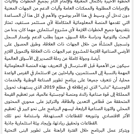
الخطوة الأخيرة باكتمال المعرفة والإلمام التام بجميع الخطوات والآليات
والإجراءات المطلوبة والممكنات العامة وآليات الدعم من الجهات المعنية
دون تدخل أي وسيط في هذا الأمر بوضوح، والأهم في كل هذا أن المساعدة
التي تقدمها المنصة المعلوماتية المتكاملة لأي مستثمر مستفيد، تمتاز
بتقديمها جميع الخطوات اللازمة لأي مشروع استثماري مهما كان، بدءا من
البحث والتوعية ودراسة حالة السوق، مرورا بطلب الدعم وإصدار السجل
وتسجيل المنشأة من خلال الجهات ذات العلاقة، وطرق الحصول على
الأرضي الصناعية اللازمة للمشروع عبر الجهات ذات العلاقة والتمويل اللازم
أيضا، وجولة كاملة عن رحلة التصدير إلى الأسواق العالمية.
سيكون من الأهمية قبل الاسترسال في التعريف بهذه المنصة المعلوماتية
المهمة بالنسبة إلى المستثمرين، والباحثين عن الاستثمار في الفرص الواعدة
محليا، أن نتعرف جميعا على برنامج تطوير الصناعة الوطنية والخدمات
اللوجستية "ندلب" الذي تم إطلاقه في مطلع 2019، الذي يستهدف تحويل
المملكة إلى قوة صناعية رائدة، ومنصة لوجستية عالمية، عبر تعظيم القيمة
المتحققة من قطاعي التعدين والطاقة، والتركيز على محوري المحتوى
المحلي والثورة الصناعية الرابعة، ليسهم البرنامج على نحو كبير في تعظيم
الأثر الاقتصادي وتنويعه للقطاعات المستهدفة، واستدامة نمو تلك
القطاعات وتحقيق ريادتها، وإيجاد بيئة استثمارية جاذبة.
ويتركز عمل البرنامج خلال الفترة الراهنة على تطوير البنى التحتية