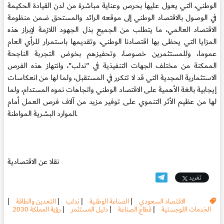
الوطني، التي يعول عليها بحرص وعناية مباشرة من لدن القيادة الحكيمة
في الوصول بالاقتصاد الوطني إلى موقعه الرائد والمستحق ضمن منظومة
الاقتصاد العالمي، ما يتطلب من الجميع بذل الجهود اللازمة لإبراز هذه
المزايا التي يحظى بها اقتصادنا الوطني، وتقديمها باستمرار للرأي العام
عموما، وللمستثمرين خصوصا، وتحفيزهم بخوض التجربة الناجحة
الممكنة من مختلف الجهات التنفيذية في "ندلب"، وانتهاز هذه الفرص
الاستثمارية المجدية التي قد لا تتكرر في المستقبل، ولما لها من انعكاسات
إيجابية بالغة الأهمية على الاقتصاد الوطني واتجاهات نموه المستدام، ولما
لها من عظيم الأثر التنموي على توفير مزيد من آلاف فرص العمل أمام
الموارد البشرية المواطنة.
نقلا عن الاقتصادية
تغريد
الاقتصاد السعودي
|
الصناعة الوطنية
|
ندلب
|
التعدين والطاقة
|
الخدمات اللوجستية
|
قطاع الصناعة
|
دليل المستثمر
|
رؤية المملكة 2030