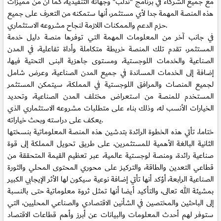
مع جميع الشركاء في برنامج "ندلب" وجهاته التنفيذية، كما أن من مميزات
هذه المنصة المهمة جدا لأي مستثمر، أنها ستمكنه من التعرف على جميع
حزم الدعم والممكنات اللازمة لنجاح مشروعه الاستثماري.
في جانب آخر من المعلومات المهمة التي توفرها منصة دليل خدمة
المستثمر، تقدم تلك المنصة خريطة متكاملة وأداة تفاعلية، في المدن
الصناعية والخدمات اللوجستية، ومستوى جاهزية البنى التحتية فيها،
إضافة إلى الخدمات المساندة في جميع المدن الصناعية، وعرض شامل
لجميع المنصات والمرافق اللوجستية في المملكة، سيتمكن المستثمر
المستخدم للمنصة من استعراض مختلف المدن الصناعية، وتحديد
الخيارات الأنسب له، وذلك بناء على متطلبات مشروعه الاستثماري الذي
يعكف على دراسته وبحث خياراته.
ختاما، تأتي هذه الخطوة الرائدة بتدشين هذه المنصة المعلوماتية بنسختها
الثانية البالغة الأهمية للمستثمرين، على طريق تحويل المملكة إلى قوة
صناعية رائدة، ومنصة لوجستية عالمية، عبر تعظيم القيمة المتحققة من
قطاعي التعدين والطاقة، والتركيز على محوري المحتوى المحلي والثورة
الصناعية الرابعة، أؤكد أنها تأتي إضافة نوعية سيكون لها الأثر الإيجابي الكبير
بمشيئة الله تعالى، والتأكيد أيضا أنها تمثل ثروة معلوماتية حتى بالنسبة
إلى الباحثين والمختصين في الشأنين الاقتصادي والصناعي المحليين، التي
ستوفر لهم أحدث المعلومات والبيانات عن أبرز وأهم قطاعات الاقتصاد