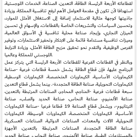
لقطاعاته الأربعة الرئيسة: الطاقة، التعدين، الصناعة، الخدمات اللوجستية،
استهدافا لأن تكون في مقدمة العوامل الأهم لرفع تنافسية المملكة، وزيادة
جاذبيتها كوجهة مثالية للاستثمار، إضافة إلى الاستغلال الأمثل للموارد،
وتحسين السياسات والتشريعات الخاصة بالقطاعات، والإسهام في تحسين
الميزان التجاري، وإيجاد صناعة محلية تنافسية في الأسواق العالمية،
وميزات تنافسية مستدامة قائمة على الابتكار وتحفيز الاستثمارات، وتوفير
الفرص الوظيفية، والتقدم نحو تحقيق مزيج الطاقة الأمثل، وزيادة الترابط
اللوجستي للمملكة وعالميا.
وبالنظر في القطاعات الفرعية للقطاعات الأربعة الرئيسة التي يتركز عمل
البرنامج عليها، فإن قطاع الطاقة يشمل خمسة قطاعات فرعية -صناعة
الكيماويات الأساسية، الكيماويات المتخصصة، الكيماويات الوسطية،
الكيماويات التحويلية، صناعة الطاقة المتجددة-. بينما يشمل قطاع التعدين
سبعة قطاعات فرعية -المناجم، المحاجر، الصناعات المرتبطة بالتعدين،
صناعة الألمنيوم، صناعة النحاس، صناعة الحديد والصلب، صناعة
التيتانيوم-، ويشمل قطاع الصناعة 19 قطاعا فرعيا -صناعة الكيماويات
الأساسية، الكيماويات المتخصصة، الكيماويات الوسيطة، الكيماويات
التحويلية، الآلات والمعدات، الصناعات الدوائية، الصناعات العسكرية،
صناعة الطاقة المتجددة، الصناعات المرتبطة بالتعدين، الأجهزة
والمستلزمات الطبية، صناعة الألمنيوم، صناعة النحاس، صناعة الحديد