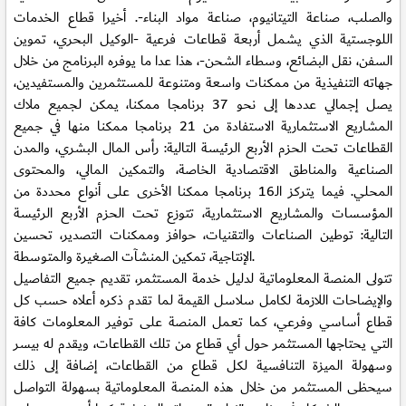
والصلب، صناعة التيتانيوم، صناعة مواد البناء-. أخيرا قطاع الخدمات
اللوجستية الذي يشمل أربعة قطاعات فرعية -الوكيل البحري، تموين
السفن، نقل البضائع، وسطاء الشحن-، هذا عدا ما يوفره البرنامج من خلال
جهاته التنفيذية من ممكنات واسعة ومتنوعة للمستثمرين والمستفيدين،
يصل إجمالي عددها إلى نحو 37 برنامجا ممكنا، يمكن لجميع ملاك
المشاريع الاستثمارية الاستفادة من 21 برنامجا ممكنا منها في جميع
القطاعات تحت الحزم الأربع الرئيسة التالية: رأس المال البشري، والمدن
الصناعية والمناطق الاقتصادية الخاصة، والتمكين المالي، والمحتوى
المحلي. فيما يتركز الـ16 برنامجا ممكنا الأخرى على أنواع محددة من
المؤسسات والمشاريع الاستثمارية، تتوزع تحت الحزم الأربع الرئيسة
التالية: توطين الصناعات والتقنيات، حوافز وممكنات التصدير، تحسين
الإنتاجية، تمكين المنشآت الصغيرة والمتوسطة.
تتولى المنصة المعلوماتية لدليل خدمة المستثمر، تقديم جميع التفاصيل
والإيضاحات اللازمة لكامل سلاسل القيمة لما تقدم ذكره أعلاه حسب كل
قطاع أساسي وفرعي، كما تعمل المنصة على توفير المعلومات كافة
التي يحتاجها المستثمر حول أي قطاع من تلك القطاعات، ويقدم له بيسر
وسهولة الميزة التنافسية لكل قطاع من القطاعات، إضافة إلى ذلك
سيحظى المستثمر من خلال هذه المنصة المعلوماتية بسهولة التواصل