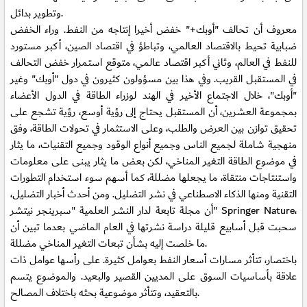
وتطوير بدائل.
معروف أن تحالف "أوبك+" خفض أخيرا إنتاجه من النفط. وراء الخفض
ضبابية تحيط بالاقتصاد العالمي، وتباطؤ في اقتصاد الصين، أكبر مستورد
للنفط في العالم، وثاني أكبر اقتصاد عالمي، متوقع استمرار خفض التحالف
في المستقبل القريب. وفي هذا بين مسؤولون كثيرون في دول "أوبك" وغير
"أوبك"، خلال الاجتماع الأخير في الهند لوزراء الطاقة في الدول الأعضاء
بمجموعة العشرين، أن المستقبل يحتاج إلى رؤية أوسع، رؤية تشجع على
تحقيق توازن بين العرض والطلب، وعلى الاستثمار في تحولات الطاقة، وفق
منهجية شاملة لجميع الناس وجميع أنواع الوقود وجميع التقنيات، ما يثار
في موضوع الطاقة التغير المناخي، لكن بعض ما يثار يبنى على معلومات
واستنتاجات منتقاة، ما يجعلها مضللة، كما أسهم سوء استخدام التطورات
التقنية ومنها الذكاء الاصطناعي في نشر التضليل. ومن أحدث أخبار التضليل،
أن مجلة تابعة لدار النشر العلمية "سبرينجر نيتشر" Springer Nature،
سحبت قبل أسابيع قليلة دراسة نشرتها في العام الماضي بعدما تبين أن
ما خلصت إليه بشأن تبعات التغير المناخي مضللة.
باختصار، تتأثر مسارات أسعار النفط بعوامل كثيرة. على رأسها عوامل ذات
علاقة بأساسيات السوق على المديين القصير والبعيد. والموضوع يتسم
بالتعقيد، وتتأثر موضوعية بحثه باختلاف المصالح.