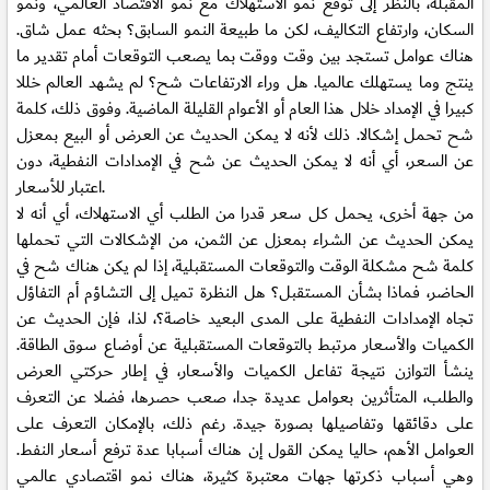
المقبلة، بالنظر إلى توقع نمو الاستهلاك مع نمو الاقتصاد العالمي، ونمو
السكان، وارتفاع التكاليف، لكن ما طبيعة النمو السابق؟ بحثه عمل شاق.
هناك عوامل تستجد بين وقت ووقت بما يصعب التوقعات أمام تقدير ما
ينتج وما يستهلك عالميا. هل وراء الارتفاعات شح؟ لم يشهد العالم خللا
كبيرا في الإمداد خلال هذا العام أو الأعوام القليلة الماضية. وفوق ذلك، كلمة
شح تحمل إشكالا. ذلك لأنه لا يمكن الحديث عن العرض أو البيع بمعزل
عن السعر، أي أنه لا يمكن الحديث عن شح في الإمدادات النفطية، دون
اعتبار للأسعار.
من جهة أخرى، يحمل كل سعر قدرا من الطلب أي الاستهلاك، أي أنه لا
يمكن الحديث عن الشراء بمعزل عن الثمن، من الإشكالات التي تحملها
كلمة شح مشكلة الوقت والتوقعات المستقبلية، إذا لم يكن هناك شح في
الحاضر، فماذا بشأن المستقبل؟ هل النظرة تميل إلى التشاؤم أم التفاؤل
تجاه الإمدادات النفطية على المدى البعيد خاصة؟، لذا، فإن الحديث عن
الكميات والأسعار مرتبط بالتوقعات المستقبلية عن أوضاع سوق الطاقة.
ينشأ التوازن نتيجة تفاعل الكميات والأسعار، في إطار حركتي العرض
والطلب، المتأثرين بعوامل عديدة جدا، صعب حصرها، فضلا عن التعرف
على دقائقها وتفاصيلها بصورة جيدة. رغم ذلك، بالإمكان التعرف على
العوامل الأهم، حاليا يمكن القول إن هناك أسبابا عدة ترفع أسعار النفط.
وهي أسباب ذكرتها جهات معتبرة كثيرة، هناك نمو اقتصادي عالمي