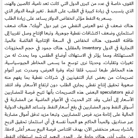
القوى، خاصة في عدد من كبرى الدول التي كانت تعد نامية، كالصين والهند،
الذي يتسبب في زيادة كبيرة في الطلب على النفط ـ تغير قيمة الدولار الذي
يسعر به النفط مؤثر. انخفاض الدولار يساعد على زيادة الطلب.
هناك ضعف في نمو العرض النفطي من غير دول "أوبك". هناك ضعف
استثماري وضعف اكتشافات نفطية جوهرية. وتبعا الإنتاج وصل تقريبا إلى
طاقته القصوى، هناك انخفاض في السعة الإنتاجية الفائضة عالميا.
بالمقابل، هناك جمود في حجم المخزونات inventory التجارية في الدول
المستهلكة، ومما يؤثر في الاستهلاك أوضاع الطقس، وما يحدث له من
تغيرات وتقلبات. وحديثا نرى توسع ما يسمى المخاطر الجيوسياسية.
هذه المخاطر طبعا تسبب قلقا تجاه وفرة العرض، وصدرت عبر أعوام
تصريحات من بعض كبار التنفيذيين في شركات نفطية بما يفهم منه
صعوبة تحقيق إنتاج نفطي يجاري الطلب دون ارتفاع الأسعار. وقد انتقد
البعض هذه التصريحات بأنها تتيح فرصة للمضاربين speculators لدفع
الأسعار إلى أعلى، وقد كثر الحديث في الأعوام الماضية عن المضاربة في
أسواق النفط ودور المضاربين في رفع أسعار النفط. وتساعد الظروف الدولية
الحالية على إتاحة مزيد فرص للمضاربين. وتبعا مزيد تدفق أموال مضاربة
عبر صناديق. والمبدأ الحاكم هو المبدأ نفسه في أي استثمار: تحقيق الربح
بالشراء بسعر منخفض الآن، بهدف اقتناص فرصة البيع بسعر أعلى لاحقا.
من جانب آخر، هناك حاجة على المدى البعيد لترشيد استهلاك النفط،