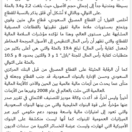
بسيطة ومتدنية جداً إلى إجمالي حجم الأصول، حيث بلغت 2,2 و3.4 بالمئة
على التوالي، وبالتالي لا تُشكل أي قلق يذكر بالنسبة للقطاع.
أخلص القول؛ أن القطاع المصرفي السعودي، قطاع مالي متين وقوي
ويتمتع بمستويات ملاءة مالية تفوق نظيرتها بالقطاعات المصرفية
المشابهة على مستوى العالم، وهذا ما تؤكده مؤشرات السلامة المالية
للقطاع، والتي تظهر أن رأس المال التنظيمي إلى الأصول المرجحة المخاطر
(معدل كفاية رأس المال) تبلغ 19.4 بالمئة والتي هي أعلى بكثير من
متطلبات كفاية رأس المال للجنة "بازل" 1 و 3 واللتين بحدود 8 و 10.5
بالمئة على التوالي.
كما أن الرقابة الحثيثة على القطاع المصرفي من قبل البنك المركزي
السعودي وحسن الإدارة بالبنوك السعودية، قد جنب القطاع وجعله في
منأى عما يحدث من أزمات مالية عالمية بين الحين والآخر، كالأزمة المالية
العالمية التي حلت بالعالم في عام 2008 وغيرها من الأزمات.
أخيراً وليس آخراً، قد أكدت وكالة موديز للتصنيف الائتماني في تقرير صدر
عنها مؤخراً، على قوة البنوك الخليجية والتي من بينها البنوك السعودية،
والتي تعود إلى امتيازات مالية واسعة ووجود دعم حكومي كبير عبر
الميزانيات العمومية للبنوك، كما أنها ليست منكشفة على البنوك
الأميركية التي انهارت، وليست عرضة للخسائر الكبيرة من سندات الديون