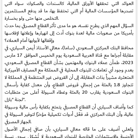
العوائد التي تحققها الأوراق المالية، كالسندات والصكوك سواء التي
تصدرها المؤسسات المالية أم التي تحتفظ بها، ما قد يدفع المستثمرين
التخلص منها حتى ولو بخسارة.
السؤال المهم الذي يطرح نفسه، هو ما مدى تأثر القطاع المصرفي بما حدث
بأمريكا من صعوبات مالية لعدة بنوك أدت إلى انهيارها وإعلانها لإفلاسها
وإقفالها لأبوابها أمام العملاء؟
محافظ البنك المركزي السعودي (ساما)، معالي الأستاذ أيمن السياري، في
مقابلة أجراها مع قناة العربية السعودية يوم الخميس الموافق 17 مارس
2023، طمأن عملاء البنوك والمهتمين بشأن القطاع المصرفي السعودي،
بعدم وجود أي تعاملات للبنوك المحلية في المملكة مع المصارف الأميركية
المتعثرة، مشيراً بذات المقابلة، إلى أن القروض غير المنتظمة في المملكة لا
تتجاوز 1.8 بالمئة من إجمالي قروض القطاع، وأن معدل كفاية رأسمال
البنوك السعودية يقارب 20 بالمئة وغطاء السيولة أعلى من متطلبات
لجنة "بازل".
كما وأضاف السياري أن القطاع المصرفي يتمتع بكفاية رأس مالية وسيولة
عالية، وأن البنك المركزي قد فعّل أدوات تكميلية مؤخرًا لتوفير السيولة في
الجهاز المصرفي.
ولعلي أضيف على ما قاله معالي السياري، بأن صافي إجمالي الأصول
الأجنبية والاستثمارات الخارجية للبنوك السعودية لا تُشكل سوى نسبة