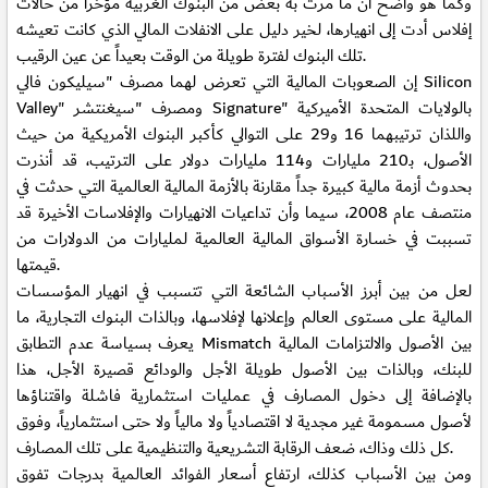
وكما هو واضح أن ما مرت به بعض من البنوك الغربية مؤخراً من حالات
إفلاس أدت إلى انهيارها، لخير دليل على الانفلات المالي الذي كانت تعيشه
تلك البنوك لفترة طويلة من الوقت بعيداً عن عين الرقيب.
إن الصعوبات المالية التي تعرض لهما مصرف "سيليكون فالي Silicon
Valley" ومصرف "سيغنتشر Signature" بالولايات المتحدة الأميركية
واللذان ترتيبهما 16 و29 على التوالي كأكبر البنوك الأمريكية من حيث
الأصول، بـ210 مليارات و114 مليارات دولار على الترتيب، قد أنذرت
بحدوث أزمة مالية كبيرة جداً مقارنة بالأزمة المالية العالمية التي حدثت في
منتصف عام 2008، سيما وأن تداعيات الانهيارات والإفلاسات الأخيرة قد
تسببت في خسارة الأسواق المالية العالمية لمليارات من الدولارات من
قيمتها.
لعل من بين أبرز الأسباب الشائعة التي تتسبب في انهيار المؤسسات
المالية على مستوى العالم وإعلانها لإفلاسها، وبالذات البنوك التجارية، ما
يعرف بسياسة عدم التطابق Mismatch بين الأصول والالتزامات المالية
للبنك، وبالذات بين الأصول طويلة الأجل والودائع قصيرة الأجل، هذا
بالإضافة إلى دخول المصارف في عمليات استثمارية فاشلة واقتناؤها
لأصول مسمومة غير مجدية لا اقتصادياً ولا مالياً ولا حتى استثمارياً، وفوق
كل ذلك وذاك، ضعف الرقابة التشريعية والتنظيمية على تلك المصارف.
ومن بين الأسباب كذلك، ارتفاع أسعار الفوائد العالمية بدرجات تفوق