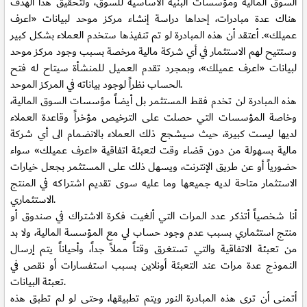
السوق المالية ومؤسسات البنية الأساسية للسوق، ولتحقيق هذا الهدف
هناك عدة مبادرات، إحداها دراسة إنشاء مركز موحد لبيانات «اعرف
عميلك». أعتقد أن هذه المبادرة لو تم تنفيذها ستخدم العملاء بشكل كبير
وستتيح لهم الاستثمار في أي شركة مالية مرخصة بسبب وجود مركز موحد
لبيانات «اعرف عميلك»، وبمجرد تقدم العميل للمنشأة سيتاح له فتح
الحساب نظراً لوجود بياناته في المركز الموحد.
هذه المبادرة لن تخدم فقط المستثمر بل أيضاً مؤسسات السوق المالية،
وخاصة المؤسسات التي حصلت على الترخيص مؤخراً وقاعدة العملاء
لديها ليست كبيرة، حيث سيشجع ذلك العملاء بالانضمام الى أي شركة
مالية بسهولة من دون قضاء وقت لتعبئة اتفاقية «اعرف عميلك» سواء
حضورياً أو عن طريق الإنترنت، ويسهل ذلك على المستثمر بجعل خيارات
الاستثمار متاحة لديه جميعها وما عليه سوى تقديم اشتراكه في المنتج
الاستثماري.
أنا شخصياً أتذكر عدد المرات التي ألغيت فكرة الاشتراك في صندوق أو
منتج استثماري بسبب عدم وجود حساب لي مع المؤسسة المالية، ولا بد
من تعبئة الاتفاقية والتي تستغرق وقتاً مملاً جداً، وأحياناً يتم إرسال
النموذج عدة مرات عند التعبئة أونلاين بسبب استفسارات أو نقص في
تعبئة البيانات.
أتمنى أن ترى هذه المبادرة النور ويتم تطبيقها، وحتى لو لم تطبق هذه