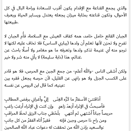
والذي يجمع القناعة مع الإقدام يكون أقرب للسعادة وراحة البال في كل
الأحوال، وتكون قناعته بمثابة ميزان يجعله يعتدل ويساير الحياة ويعرف
طبيعتها.
الجبان القانع خامل خامد، همه كفاف العيش مع السلامة، فأُم الجبان لا
تفرح ولا تحزن لأنها تعلم أن ولدها (يباري الساس) فلا تخاف عليه، لكنها لا
ترجو منه أي غنيمة تذكر، ولدها وتعرفه ما هو مغامر ولا أصلًا باحث عن
غنائم، هذا (دابة سليمة) لا يأتي منه شر ولا خير.
ولكن أشقى الناس -والله أعلم- من جمع الجبن مع الحرص، فلا هو قادر
على الكسب الجزل ولا هو راضٍ عن القليل، لأن حرصه يجعل فقره بين
عينيه، كما قال ابن الرومي عن نفسه:
أذاقتنيَ الأسفارُ ما كَرَّه الغِنَى إليَّ وأغراني برفض المطالبِ
فأصبحتُ في الإثراء أزهدَ زاهدٍ وإن كنت في الإثراء أرغبَ راغبِ
حريصاً جباناً أشتهي ثم أنتهي بلَحْظي جناب الرزق لحظَ المراقبِ
ومن راح ذا حرص وجبن فإنه فقيرٌ أتاه الفقرُ من كل جانبِ
والسعيد بإذن الله من تحققت له دعوات عباد الله الصالحين: