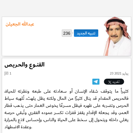
عبدالله الجعيثن
236
القنــوع والحـريـص
23 يوليو 2021
1
تغريد
كثيراً ما يتوقف شقاء الإنسان أو سعادته على طبعه ونظرته للحياة،
فالحريص المقدام قد ينال كثيرًا من المال ولكنه يظل يلهث، تُلهبه سياط
الحرص وتضربه على ظهره فيظل مسرعًا يخوض الغمار حتى يذهب قطار
العمر، وقد يجعله الإقدام يقفز قفزات تكسر عموده الفقري وتُبقي حرصه
يغلي داخله ويتحول إلى سخط على الحياة والناس، وإحساس لاذع بالمرارة
وعقدة الاضطهاد.