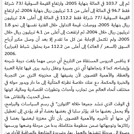
ثم إلى 103.7 في المائة بنهاية 2005، وارتفاع القيمة السوقية لـ73 شركة
فقط 94.7 في المائة إلى أعلى من 1.1 تريليون ريال بنهاية 2004، ثم ارتفاع
القيمة السوقية لـ77 شركة فقط 112.2 في المائة إلى أعلى 2.4 تريليون
ريال بنهاية 2005، ووصلت قيمة التداول خلال الفترة نفسها إلى نحو 1.8
تريليون ريال خلال 2004، ثم ارتفعت إلى أعلى من 4.1 تريليون ريال خلال
2005، ولم تكتمل الإجابة عن كل ما تقدم إلا بعد أن وصل مكرر أرباح
السوق (السعر / العائد) إلى أعلى من 112.2 مرة بحلول شباط (فبراير)
2006.
لا ينافس الدروس المستقاة من التاريخ أي درس مهما بلغت درجة شرحه
وإيضاحه، كما لا يتجاهلها أي ذي بصيرة وعقل رشيد يرى فيها غاية العبرة
والعظة، والأهمية القصوى لأن يضيفها إلى مخزونه الثري من التجربة
والخبرة والحكمة. دع عنك خلاصة نظرته المتأنية إلى ما دار ويدور حوله في
مختلف أنحاء العالم من تجارب وأحداث وتطورات اقتصادية ومالية، كونها
محل الحديث والنقاش هنا.
في الوقت الذي ننشد جميعا خلاله "التوازن" في رسم السياسات والبرامج،
وألا يحمل بعضها ما قد يؤثر سلبا في بعضها بعضا، أو قد يؤدي إلى تعطيل
أي منها أو تأخيره، والأهمية القصوى بأن تأتي معززة لبعضها بعضا في
ركائزها وتوجهاتها ضمن منظومة متكاملة، بدءا من مرحلة وضعها ورسمها
وصولا إلى مرحلة تنفيذها والعمل بها، وضرورة المتابعة والمراقبة للأداء من