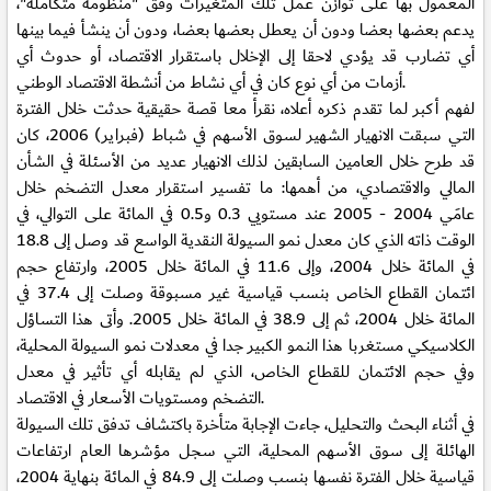
المعمول بها على توازن عمل تلك المتغيرات وفق "منظومة متكاملة"،
يدعم بعضها بعضا ودون أن يعطل بعضها بعضا، ودون أن ينشأ فيما بينها
أي تضارب قد يؤدي لاحقا إلى الإخلال باستقرار الاقتصاد، أو حدوث أي
أزمات من أي نوع كان في أي نشاط من أنشطة الاقتصاد الوطني.
لفهم أكبر لما تقدم ذكره أعلاه، نقرأ معا قصة حقيقية حدثت خلال الفترة
التي سبقت الانهيار الشهير لسوق الأسهم في شباط (فبراير) 2006، كان
قد طرح خلال العامين السابقين لذلك الانهيار عديد من الأسئلة في الشأن
المالي والاقتصادي، من أهمها: ما تفسير استقرار معدل التضخم خلال
عامَي 2004 - 2005 عند مستويي 0.3 و0.5 في المائة على التوالي، في
الوقت ذاته الذي كان معدل نمو السيولة النقدية الواسع قد وصل إلى 18.8
في المائة خلال 2004، وإلى 11.6 في المائة خلال 2005، وارتفاع حجم
ائتمان القطاع الخاص بنسب قياسية غير مسبوقة وصلت إلى 37.4 في
المائة خلال 2004، ثم إلى 38.9 في المائة خلال 2005. وأتى هذا التساؤل
الكلاسيكي مستغربا هذا النمو الكبير جدا في معدلات نمو السيولة المحلية،
وفي حجم الائتمان للقطاع الخاص، الذي لم يقابله أي تأثير في معدل
التضخم ومستويات الأسعار في الاقتصاد.
في أثناء البحث والتحليل، جاءت الإجابة متأخرة باكتشاف تدفق تلك السيولة
الهائلة إلى سوق الأسهم المحلية، التي سجل مؤشرها العام ارتفاعات
قياسية خلال الفترة نفسها بنسب وصلت إلى 84.9 في المائة بنهاية 2004،