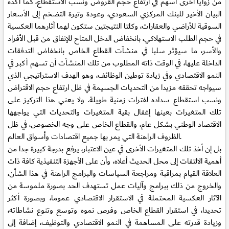
من زوايا أخرى أسهم في ارتفاع حجم القروض ونسب الاستقطاع، كما أكده
البيان الأخير للبنك المركزي السعودي، وعودة وتيرة التضخم إلى الأسعار
السوقية للأراضي والعقارات، وكلتا النتيجتين ستكون لهما آثارهما العكسية
في حجم الطلب الاستهلاكي، بانخفاض الدخل المتاح للإنفاق من قبل الأفراد
والأسر، ما سيؤثر سلبا في منشآت القطاع الخاص بانخفاض التدفقات
الداخلة عليها، في الوقت ذاته المطلوب من تلك المنشآت أن تسهم أكبر في
النمو الاقتصادي وفي زيادة توطين الوظائف، وهو الهدف الاستراتيجي الذي
سيواجه تحققه مزيدا من التحديات الجسيمة في ظل ارتفاع حجم الاقتراض
ونسب استقطاع سداده لفترات زمنية طويلة. ولا يعني هذا التركيز على
تلك المتغيرات بعينها إغفال بقية المتغيرات والتحديات التي يواجهها
الاقتصاد الوطني بشكل عام، والقطاع الخاص على وجه الخصوص، في ظل
الظروف الراهنة التي يمر بها جميع اقتصادات وأسواق العالم.
بل إن أخذ تلك المتغيرات الأخرى في عين الاعتبار، يرفع بدرجة كبيرة جدا من
أهمية الالتفات إلى محل الحديث أعلاه، وأن على الأجهزة التنفيذية كافة ذات
العلاقة القيام بمراقبة ومراجعة السياسات والبرامج الراهنة في هذا الشأن،
والخروج من ذلك ببرامج وآليات عمل تستهدف الحد بصورة ملموسة من
الآثار العكسية المحتملة في الاستقرار الاقتصادي عموما، وبصورة أكثر
تحديدا، في استقرار القطاع الخاص وفرص نموه وتوسع وتنوع نشاطاته،
وزيادة قدرته على المساهمة في النمو الاقتصادي والتوظيف، إضافة إلى