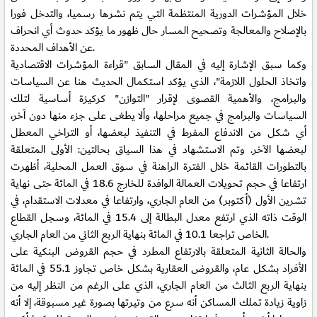
خلال المؤشرات الدورية المنتظمة التي يتم نشرها رسميا، والتدخل فورا
بالإصلاح والمعالجة وتصحيح المسار حال ظهور ما يؤكد حدوث أي انحراف
عن الأهداف المحددة.
وكما سبق الإشارة إليه في المقال السابق "قراءة المؤشرات الاقتصادية
واتخاذ الحلول اللازمة"، الذي يؤكد استكمال الحديث هنا عن السياسات
والبرامج، والأهمية القصوى لإقرار "التوازن" كركيزة أساسية لتلك
السياسات والبرامج في جميع مراحلها، وألا يطغى على جزء منها دون آخر،
أي شكل من الاندفاع المفرط في التنفيذ لبعضها، أو التراخي المعطل
لبعضها الآخر. وتم الاستشهاد في هذا السياق بحالتين: الأولى المتعلقة
بالتطورات القائمة خلال الفترة الراهنة في سوق العمل المحلية، أظهرت
ارتفاعا في حجم تحويلات العمالة الوافدة للخارج 18.6 في المائة حتى نهاية
تشرين الأول (أكتوبر) من العام الجاري، وارتفاعا في معدلات الاستقدام، في
الوقت ذاته الذي ارتفع معدل البطالة إلى 15.4 في المائة، وسجل القطاع
الخاص تراجعا 10.1 في المائة بنهاية الربع الثاني من العام الجاري.
والحالة الثانية المتعلقة بالارتفاع المطرد في حجم القروض البنكية على
الأفراد بشكل عام، والقروض العقارية بشكل خاص تجاوز 55.1 في المائة
بنهاية الربع الثالث من العام الجاري، الذي على الرغم من النظر إليه من
زاوية زيادة تملك المساكن أنه سرع من وتيرتها بصورة غير مسبوقة، إلا أنه