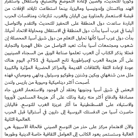
وكوريا للتحديث، والصين لإعادة التموضع والتصنيع، واستقلال واستقرار
الهند وباكستان وإندونيسيا وماليزيا، بينما استطاعت تايلاند الإفلات من
قبضة الاستعمار بالمناورة بين اليابان والغرب. تنازعات ومنافسات الحرب
الباردة ساعدت دول المنطقة على التحفيز للتحديث والتقدم والتواصل.
أيضا في غرب آسيا بدأت دول المنطقة في الاستقلال ومحاولة الاتحاد أحيانا.
بدأت دول غرب آسيا كأنها تحاول التعلم من دول شرق آسيا. المحصلة: إن
شعوب ومجتمعات آسيا بدأت تعيد التواصل من خلال الهجرة والتجارة،
فمثلا يذكر الكتاب أن العرب تعلموا صناعة الورق من السجناء الصينيين
على أثر هزيمة العرب لإمبراطورية تانج الصينية في 751م. اليوم هناك
عودة لإعادة الثقة بالثقافات القديمة والمراكز الحضرية المؤثرة والكبيرة
مثل مدن شنغهاي وبكين وشنزن وطوكيو وسيئول ودلهي ومومباي، فهذه
أصبحت أكثر ديناميكية وحيوية من باريس ولندن.
البعض في شرق آسيا وجنوبها يعتقد أن الوجود والاستعمار الغربي جاء
مصادفة والدفاع أكثر منه رغبة وذلك على أثر هزيمة المسلمين لأوروبا
والاستيلاء على القسطنطينية ما أثار غريزة الغرب للتوسع. فاليابان
حاصرت آسيا من الدفستك الروسية إلى دارون في أستراليا قبل الحرب
العالمية الثانية.
والآن الاهتمام مركز على حذر من التوسع الصيني فالحالة الآسيوية هي
الغالبة وستستمر. يعود الكاتب إلى العوامل الثقافية خاصة الدينية وطورها