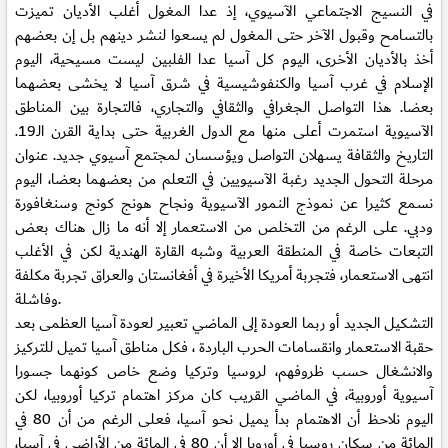
في النسيج الاجتماعي الآسيوي، إذ عدا المغول أغلب الأديان تميزت
بالتسامح وقبول الآخر حتى المغول لم يسعوا لنشر دينهم بل إن بعضهم
أخذ بالأديان الأخرى، اليوم كل آسيا عدا الفلبين ليست مسيحية، اليوم
الإسلام في غرب آسيا والكنفوشيسية في شرق آسيا لا يخشى بعضهما
بعضا. هذا التواصل الجغرافي والثقافي والتجاري، فالتجارة بين المناطق
الآسيوية استمرت أعلى منها مع الدول الغربية حتى بداية القرن الـ19.
التاريخ والثقافة يسهلان التواصل ويؤسسان لمجتمع آسيوي جديد. عنوان
مرحلة التحول الجديد رغبة الآسيويين في التعلم من بعضهما بعضا، اليوم
نسمع كثيرا عن نموذج النمور الآسيوية ونجاح هونج كونج وسنغافورة
ودبي. على الرغم من التخلص من الاستعمار إلا أنه ما زال هناك بعض
التبعات خاصة في المنطقة العربية وشبه القارة الهندية لكن في الأغلب
انتهى الاستعمار، فتجربة أمريكا الأخيرة في أفغانستان والعراق تجربة مكلفة
وفاشلة.
التشكيل الجديد أو ربما العودة إلى الماضي تعبير لعودة آسيا العظمى بعد
حقبة الاستعمار وانقسامات الحرب الباردة ، فكل مناطق آسيا تميل للتركيز
والانشغال حسب ظروفهم، لروسيا وتركيا وضع خاص كونهما جسورا
آسيوية أوروبية، في الماضي القريب كان مركز اهتمام تركيا أوروبيا، لكن
اليوم نلاحظ أن الاهتمام بدأ يميل نحو آسيا، فعلى الرغم من أن 80 في
المائة من سكان روسيا في أوروبا إلا أن 80 في المائة من الأراضي في آسيا،