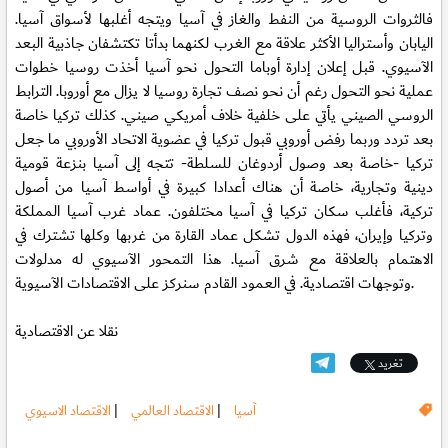
فالثروات الروسية من النفط والغاز في آسيا ويتجه أغلبها لأسواق آسيا.
اليابان وأستراليا الأكثر علاقة مع الغرب لكنهما بدأتا تكتشفان جاذبية البعد
الآسيوي. قبل إعلان إدارة أوباما التحول نحو آسيا أخذت روسيا خطوات
عملية نحو التحول رغم أن نحو نصف تجارة روسيا لا يزال مع أوروبا. الترابط
الروسي الصيني يأتي على خلفية خلاف أمريكي صيني. كذلك تركيا خاصة
بعد تردد وربما رفض أوروبي قبول تركيا في عضوية الاتحاد الأوروبي ما جعل
تركيا -خاصة بعد وصول أردوغان للسلطة- تتجه إلى آسيا بنزعة قومية
دينية وتجارية، خاصة أن هناك أعدادا كبيرة في أواسط آسيا من أصول
تركية، فأغلب سكان تركيا في آسيا مختلفون. عماد غرب آسيا المملكة
وتركيا وإيران، فهذه الدول تشكل عماد القارة من غربها وكلها تشترك في
الاهتمام بالعلاقة مع شرق آسيا. هذا التمحور الآسيوي له مدلولات
وتوجهات اقتصادية. في العمود القادم سنركز على الاقتصادات الآسيوية.
نقلا عن الاقتصادية
تغريد
آسيا
|
الاقتصاد العالمي
|
الاقتصاد الاسيوي