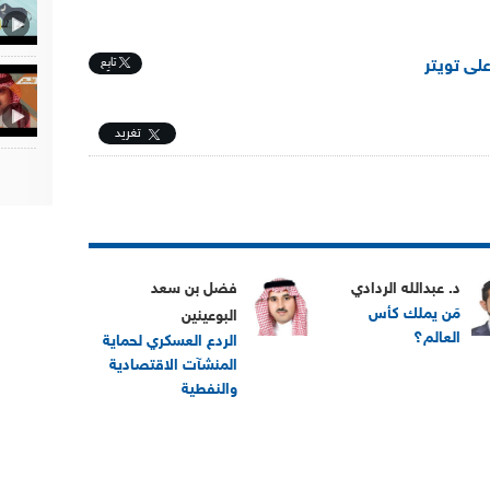
تابِع
على تويتر
تغريد
د. عبدالله الردادي
فضل بن سعد
مَن يملك كأس
البوعينين
العالم؟
الردع العسكري لحماية
المنشآت الاقتصادية
والنفطية