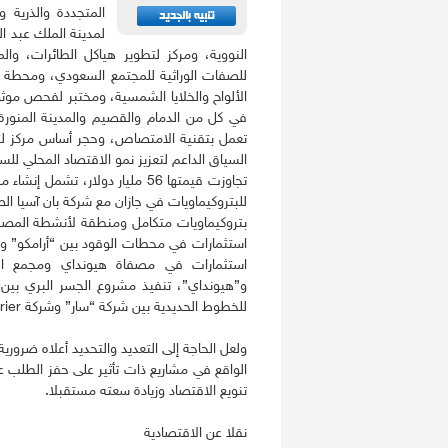
المتجددة والذرية و
لمدينة الملك عبد ا
النووية، ومركز لتطوير هياكل الطائرات، وا
للصفات الوراثية للمجتمع السعودي، ومحطة لت
الألواح والخلايا الشمسية، ومختبر لفحص موثو
في كل من الدمام والقصيم والمدينة المنورة 
تعمل بتقنية الامتصاص، وحجر أساس مركز لتط
السياق الداعم لتعزيز نمو الاقتصاد المحلي ل
للبتروكيماويات في جازان مع شركة بان آسيا الص
بتروكيماويات متكامل ومنطقة لأنشطة المصب 
استثمارات في محطات الوقود بين “أرامكو” و”
استثمارات في مصفاة هيونداي ومجمع المل
للخطوط الحديدية بين شركة “سار” وشركة Greenbrier.
ولعل الحاجة إلى التعديد والتحديد أعلاه ضرور
الواقع في مشاريع ذات تأثير على حفز الطلب ع
تنويع الاقتصاد وزيادة سعته مستقبلا.
نقلا عن الاقتصادية