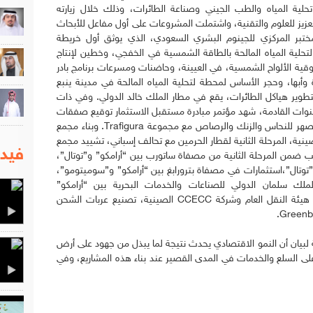
تحلية المياه والطب الجيني وصناعة الطائرات، وذلك خلال زيارته
لعزيز للعلوم والتقنية، واشتملت المشروعات على أول مفاعل للأبحاث
لمختبر المركزي للجينوم البشري السعودي، الذي يوثق أول خريطة
حلية المياه المالحة بالطاقة الشمسية في الخفجي، وخطين لإنتاج
قية الألواح الشمسية، في العيينة، وحاضنات ومسرعات برنامج بادر
وأبها، وحجر الأساس لمحطة لتحلية المياه المالحة في مدينة ينبع
وير هياكل الطائرات، يقع في مطار الملك خالد الدولي. وفي ذات
لسنوات القادمة، شهد مؤتمر مبادرة مستقبل الاستثمار توقيع صفقات
تجاوزت قيمتها 56 مليار دولار، تشمل إنشاء مصهر للنحاس والزنك والرصاص مع مجموعة Trafigura. وبناء مجمع
ينية، المرحلة الثانية لقطار الحرمين مع تحالف إسباني، تشييد مجمع
فيدي
ضمن المرحلة الثانية من مصفاة ساتورب بين “أرامكو” و”توتال”،
توتال”،استثمارات في مصفاة بترورابغ بين “أرامكو” و”سوميتومو”،
ك سلمان الدولي للصناعات والخدمات البحرية بين “أرامكو”
و”هيونداي”، تنفيذ مشروع الجسر البري بين هيئة النقل العام وشركة CCECC الصينية، تصنيع عربات الشحن
ية لبيان أن النمو الاقتصادي يحدث نتيجة لما يبذل من جهود على أرض
لى السلع والخدمات في المدى القصير عند بناء هذه المشاريع، وفي