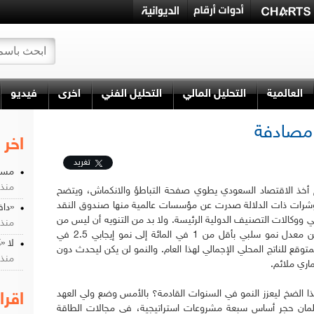
العالمية
التحليل المالي
التحليل الفني
اخرى
فيديو
 مصادفة
اخر 
تغريد
مستق
منذ 7 سن
 أخذ الاقتصاد السعودي يطوي صفحة التباطؤ والانكماش، ويتضح
شرات ذات الدلالة صدرت عن مؤسسات عالمية منها صندوق النقد
«داف
ي ووكالات التصنيف الدولية الرئيسة. ولا بد من التنويه أن ليس من
منذ 7 سن
السهولة الانتقال من معدل نمو سلبي بأقل من 1 في المائة إلى نمو إيجابي 2.5 في
لا «
لمتوقع للناتج المحلي الإجمالي لهذا العام. والنمو لن يكن ليحدث دون
منذ 7 سن
اري ملائم.
 الضخ ليعزز النمو في السنوات القادمة؟ بالأمس وضع ولي العهد
اقرا
لمان حجر أساس سبعة مشروعات استراتيجية، في مجالات الطاقة