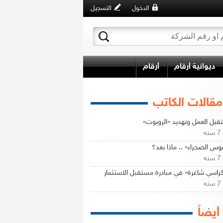
الدخول
التسجيل
ديوانية أرقام
أرقام
مقالات الكاتب
بل العمل وتهديد «الروبوت»
ه
وس الصحراء» .. ماذا بعد؟
ه
كراسي شاغرة» في مبادرة مستقبل الاستثمار
ه
 أيضاً