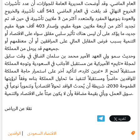
العام الماضي. وقد أوضحت المديرية العامة للجوازات، أن عدد تأشيرات
الخروج النهائي قد بلغت في العام الماضي 541 ألف تأشيرة، والخروج
والعودة بنوعيها المفرد والمتعدد أكثر من 3 ملايين تأشيرة، في حين قد تم
تجديد أكثر من أربعة ملايين هوية مقيم، وإصدار 403 آلاف هوية مقيم
جديد، ما يؤكد على أن ليس هناك تأثير سلبي مقلق سواء على الاقتصاد أو
التنمية بسبب فرض المقابل المالي على المرافقين أو أن معظمهم أو
جميعهم قد يرحل من المملكة.
وحديث سمو ولي العهد الأمير محمد بن سلمان الضافي في وقت سابق
لمجلة «تايم» الأميركية عن مستقبل الأجانب في السعودية وتوجه المملكة
مستقبلاً لمنح الـ «غرين كارد»، لتأكيد آخر على استمرار حاجة المملكة
للوافدين حاضراً ومستقبلاً لتنفيذ ما تحاول المملكة بناءه وفقاً لرؤيتها
الطموحة 2030، شريطة أن يُحدث الوافد تحولاً اقتصادياً وتنموياً نوعياً في
سوق العمل، ويأتي بقيمة مضافة وأن لا يكون عبئاً على الاقتصاد والتنمية.
نقلا عن الرياض
تغريد
الاقتصاد السعودى
|
الوافدين