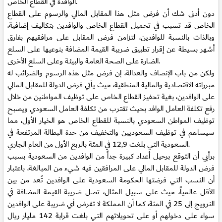
الوافدة في القطاع الخاص.
دون أدنى شك أن فرض مثل هذا المقابل المالي والرسوم على القطاع
الخاص قد تسبب في تحميل القطاع الخاص والوافدين بتكاليف إضافية،
وبالذات بالنسبة للوافدين، لتزامن فرض المقابل على مرافقيهم بفارق
أشهر بسيطة عن إقرار تطبيق ضريبة القيمة المضافة بنوعيها علـى السـلع
الضـارة علـى الصحـة العامـة والبيئـة وعلى السلع الأخرى.
ولكن من باب الإنصاف والعدالة، إن فرض مثل هذه الرسوم والضرائب له
مبرراته الاقتصادية والمالية المنطقية، حيث يأتي فرض الدولة للمقابل المالي
على الوافدين، بغية تحفيز القطاع الخاص على توظيف المواطنين من خلال
رفع تكلفة العامل الوافد بحيث تقترب من تكلفة العامل السعودي ويصبح
توظيف المواطن السعودي بالنسبة للقطاع الخاص هو الخيار الأول، مما
سيساهم في توظيف السعوديين والتخفيف من حدة البطالة المرتفعة في
السعودية التي بلغت 12,9 في المئة بالربع الأول من العام الجاري.
برأيي أن التوقع برحيل أعداد كبيرة جداً من الوافدين من السعودية بسبب
فرض الدولة للمقابل المالي على المرافقين فيه شيء من المبالغة، باعتبار
أن النسب التي فرضتها الحكومة السعودية على الوافدين تُعد من بين
الأقل عالمياً، حيث على سبيل المثال، تصل ضريبة القيمة المضافة في
النرويج إلى 25 في المئة، كما أن المملكة لا تفرض أي ضريبة على الوافدين
سواء على دخولهم أو على تحويلاتهم التي بلغت قرابة 142 مليار ريال