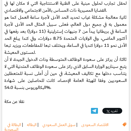
لحقل تجارب لحلول مبنية على الظنية الاستنتاجية التي لا مكان لها في
القضايا المصيرية ذات المساس بالأمن الاجتماعي والاقتصادي.
ثانيا: معالجة مشكلة غياب تحديد الحد الأدنى لأجرة ساعة العمل كما هو
معمول به في جميع دول العالم، فعلى سبيل المثال الحد الأدنى لأجرة
الساعة في بريطانيا يبدأ من 7 جنيهات إسترلينية (11 دولارا) بعد رفعها في
أكتوبر الماضي، وفي الولايات المتحدة 8.75 دولارات، وفي كندا يبلغ الحد
الأدنى نحو 11 دولارا كنديا في الساعة، ويختلف تبعا للمقاطعات، ويزيد تبعا
لمستوى المعيشة.
ثالثا: أن يركز على سعودة الوظائف المتوسطة وذات الدخول الجيدة، لا أن
يتبع سيناريو الوزارة السابق الذي ركز على سعودة الوظائف المتدنية التي لا
يتناسب دخلها مع تكاليف المعيشة، في حين أن أعلى نسبة للمتعطلين
السعوديين وفقا للهيئة العامة الإحصاء، كانت للحاصلين على شهادة
البكالوريوس بنسبة 54.0%.
نقلا عن مكة
تغريد
الاقتصاد السعودى
|
سوق العمل السعودي
|
البطاله
|
البطالة في
السعودية