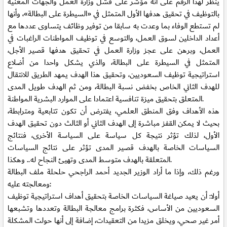
ينظر لهذا الرقم على أنه مؤشر على فشل وزارة العمل والجهات المعنية
بالتوظيف في تحقيق هدفها الأول المتمثل في «السيطرة على البطالة»، وأنها
لم تستطع الوفاء بما وعدت به سابقا من توفير وظائف يتساوى عددها مع
أعداد الداخلين لسوق العمل، والتوسع في توظيف المواطنات الراغبات في
العمل، وبرهن على عجز وزارة العمل في تحقيق هدفها قصير الأجل،
المتمثل في السيطرة على البطالة، والذي يشكل واحدا من أضلاع
استراتيجية توظيف السعوديين، وتحقيق هذا الهدف يمهد الطريق للانتقال
للهدف الثاني الخاص بخفض نسبة البطالة، ومن ثم الهدف طويل المدى
المتعلق بتحقيق ميزة تنافسية اعتمادا على الموارد البشرية المواطنة.
هذه الأهداف وفق المنطق العلمي، يفترض أن تكون تتابعية ومترابطة،
بحيث لا يمكن القفز مباشرة إلى الهدف الثاني أو الثالث دون تحقيق الهدف
الأول، لذلك تؤثر نتيجة كل سياسة على السياسة الأخرى، فنتائج
السياسات الخاصة بالهدف قصير المدى تؤثر على نتائج السياسات
المتعلقة بالهدف متوسط المدى وتهيئ النجاح له.. وهكذا.
ورغم ذلك، وإذا ما أراد الوزير الجديد أحمد الراجحي حلحلة ملف البطالة
ومعالجته عليه:
أولا: أن يعيد صياغة السياسات الخاصة بتحقيق أهداف استراتيجية توظيف
السعوديين من الأساس، فكثرة برامج معالجة البطالة وتعددها وتشبعها
أمر غير صحي، ويخلق مزيدا من التعقيدات، إضافة إلى أنها حولت المشكلة