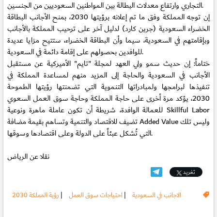
التجاري وارتفاع معدلات البطالة بين المواطنين السعوديين من الجنسين.
إن توجه المملكة وفق ما تم إعلانه برؤيتها 2030، بمنح الأجانب البطاقة
الخضراء السعودية (جرين كارد) لدليل آخر على ترحيب المملكة بالأجانب
وبإقامتهم في السعودية، سيما وأن البطاقة الخضراء، ستتيح مزايا عديدة
للوافدين بحصولهم على إقامة دائمة في السعودية.
ختاماً: إن حديث سمو ولي العهد لمجلة "تايم" الأميركية عن مستقبل
الأجانب في السعودية والحاجة إلى المزيد منهم لمساعدة المملكة في
تنفيذها لبرامجها ولمبادراتها التنموية التي تضمنتها رؤيتها الطموحة
2030، يؤكد مرة أخرى على حاجة المملكة وحاجة سوق العمل السعوي
للعمالة الوافدة، شريطة أن تكون عاملة ماهرة ونوعية Skillful Labor
تضيف للاقتصاد والتنمية وتساهم بقيمة مضافة Added Value وليس تلك
التي تُشكل عبئاً على الدولة وعلى اقتصادها وسوقها.
نقلا عن الرياض
تغريد
الاجانب في السعودية
|
احتياجات سوق العمل
|
رؤية المملكة 2030
.