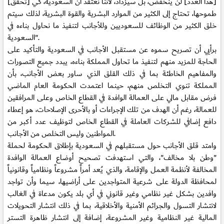
[هذا العدد] لن ينخفض، بل سيزداد، لأننا نعتقد أن السعودية، كي [تحقق]
طموحها، تحتاج إلى الكثير من الموارد البشرية والقوة البشرية، لذلك سيتم
خلق الكثير من الوظائف للسعوديين وللأجانب لتنفيذ ما نحاول بناءه في
السعودية".
برأيي أن تصريح سموه عن مستقبل الأجانب في السعودية والتأكيد على
الحاجة للمزيد منهم لتنفيذ ما تحاول المملكة بناءه، يبدد جميع التصورات
والمفاهيم الخاطئة بما في ذلك القلق الذي ساور بعض الأجانب، بأن
المملكة تنوي التخلص منهم، حينما اعتمدت الحكومة العام الماضي
فرض مقابل مالي على العمالة الوافدة في القطاع الخاص وعلى المرافقين
للعمالة، رغم أن الهدف من تلك الإجراءات أو بالأحرى الإصلاحات، هو إعطاء
دافع إضافي للشركات العاملة في القطاع الخاص لتوظيف عدد أكبر من
المواطنين وليس التخلص من الأجانب.
وامتد قلق الأجانب حول مستقبلهم في السعودية بإطلاق الحكومة لحملة
"وطن بلا مخالف"، والتي استهدفت تصحيح أوضاع العمالة الوافدة
المخالفة لأنظمة العمل والإقامة، والذي يُعد أمراً مشروعاً ونظامياً وقانونياً
لمحافظة الدولة على شرعية المتواجدين على أراضيها، سيما وأن تواجد
وافدين بشكل غير نظامي وغير قانوني في أي بلد يكون مدعاة في الغالب
لانتشار التسول والجرائم الأمنية والأخلاقية، بما في ذلك انتشار التحويلات
المالية غير النظامية وغير المشروعة، إضافة إلى انتشار ظاهرة التستر