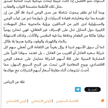
السلوك نحو الأفضل، إذا كانت نتيجة أبحاث ميدانية تثبت الحاجة لصدور
مثل تلك الأنظمة متضمنة الثواب والعقاب..
وبما أننا لم نظفر ببحوث شاملة عن مدى الوعي لدينا، فلا أقل من إن
نقيسه بما نراه ونعايشه، فقيادة السيارات في شوارعنا تنم عن غياب الوعي
والمسؤولية لدى كثير من السائقين، ورؤية ماتحتويه سلال المهملات
الكبيرة حول المنازل تدل على الإسراف غير العقلاني، فهي تمتلئ يومياً
ببقايا هائلة من الطعام وخلافة بما فيه الملابس والأثاث.. وكذلك الاستهانة
بالماء والكهرباء والوقود، وكثرة هدرها بلا طائل..
كما أن سوق الأسهم لدينا لا يزال بعيداً عن الكفاءة التي تُعطي سهم كل
شركة سعره العادل أو القريب من العادل .. بل تعتمد سوقنا كثيراً على
المضاربة المبنية على قلة أسهم الشركة ممايدل على ضعف الوعي
الاقتصادي، وروح المغامرة التي تبحث عن الربح السريع السهل، مما
أحدث تشوهات أثناء مقارنة أسعار أسهم الشركات مع عوائدها.
نقلا عن الرياض
تغريد
الاقتصاد السعودى
|
الوعي الاجتماعي
|
الوعي الاقتصادي