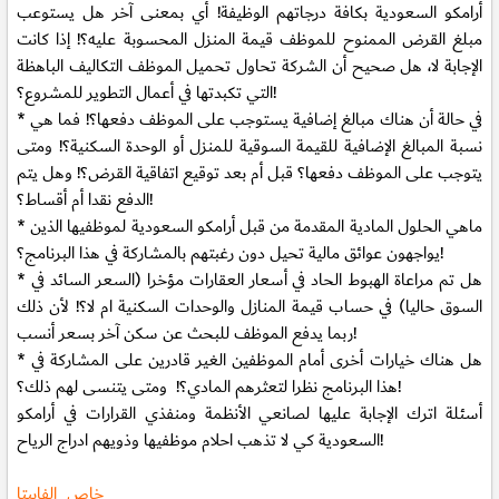
أرامكو السعودية بكافة درجاتهم الوظيفة! أي بمعنى آخر هل يستوعب
مبلغ القرض الممنوح للموظف قيمة المنزل المحسوبة عليه؟! إذا كانت
الإجابة لا، هل صحيح أن الشركة تحاول تحميل الموظف التكاليف الباهظة
التي تكبدتها في أعمال التطوير للمشروع؟!
* في حالة أن هناك مبالغ إضافية يستوجب على الموظف دفعها؟! فما هي
نسبة المبالغ الإضافية للقيمة السوقية للمنزل أو الوحدة السكنية؟! ومتى
يتوجب على الموظف دفعها؟ قبل أم بعد توقيع اتفاقية القرض؟! وهل يتم
الدفع نقدا أم أقساط؟!
* ماهي الحلول المادية المقدمة من قبل أرامكو السعودية لموظفيها الذين
يواجهون عوائق مالية تحيل دون رغبتهم بالمشاركة في هذا البرنامج؟!
* هل تم مراعاة الهبوط الحاد في أسعار العقارات مؤخرا (السعر السائد في
السوق حاليا) في حساب قيمة المنازل والوحدات السكنية ام لا؟! لأن ذلك
ربما يدفع الموظف للبحث عن سكن آخر بسعر أنسب!
* هل هناك خيارات أخرى أمام الموظفين الغير قادرين على المشاركة في
هذا البرنامج نظرا لتعثرهم المادي؟! ومتى يتنسى لهم ذلك؟!
أسئلة اترك الإجابة عليها لصانعي الأنظمة ومنفذي القرارات في أرامكو
السعودية كي لا تذهب احلام موظفيها وذويهم ادراج الرياح!
خاص_الفابيتا