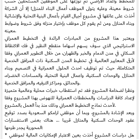
للمخطط واعداد الأراضي ثم توزعها على الموظفين المستحقين حسب
شروط معينة، وعليه يتولى الموظف أعمال البناء للمنزل! إلا أن الشركة
أخذت على عاتقها في مشروع أجيال القيام بأعمال البنية التحتية والإنشائية
وبناء المنازل ومن ثم يقوم كل موظف بإختيار منزله وفق شروط وضوابط
معينه.
ويعتبر هذا المشروع من المبادرات الرائدة في التخطيط العمراني
الاستراتيجي الذي سوف يسهم اسهاما منقطع النظير في فك الاكتظاظ
السكاني في مدن الدمام والخبر والظهران، من خلال التطوير العمراني وفقا
لأرقى المعايير العالمية في تخطيط المدن السكنية ذات المرافق الخدمية
المتكاملة، حيث تم توظيف احدث الحلول العمرانية في التصميم وبناء
المنازل والوحدات السكنية، واعمال البنية التحتية، والمساحات الخضراء،
والحدائق، ومراكز الترفيه، والمرافق الخدمية.
ونظرا لضخامة المشروع فقد تم استقطاب خبرات محلية وعالمية متميزة
لإعداد كافة الدراسات والمخططات العمرانية للنهوض بهذا المشروع وفقا
لأحدث نماذج التخطيط العمراني وذلك منذ بدأ العمل بالمشروع.
وبعد الإشادة بالمشروع، وبما أن موظفي ارامكو السعودية بصدد توقيع
عقود الوحدات السكنية والمنازل قريبا ... هناك بعض الاستفسارات
المحورية يجدر طرحها:
* هل دراسات المشروع أخذت بعين الاعتبار الإمكانيات المالية لموظفي