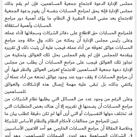
مجلس الإدارة الدعوة لاجتماع جمعية المساهمين، فإن لم يقم بذلك
مجلس الإدارة فإنه يحق لمراجع الحسابات بنفسه أن يقوم بدعوة الجمعية
للاجتماع بعد مضي المدة المقررة في النظام، ما يؤكد أهمية دور مراجع
الحسابات وأهمية استقلاله.
فلمراجع الحسابات حق الاطلاع على دفاتر الشركات وسجلاتها لأداء عمله،
وعلى رئيس مجلس الإدارة أن يمكنه من ذلك، وفي حالة وجد مراجع
الحسابات عوائق تعوقه عن أداء عمله، فيجب عليه أن يثبت ذلك في تقريره
ويقدمه للمجلس فإن لم يقم المجلس بحل تلك العوائق وتمكينه من
تجاوز تلك العوائق فيجب على مراجع الحسابات أن يطلب من مجلس
الإدارة دعوة جمعية المساهمين للاجتماع لعرض العوائق والنظر فيها. أي
أن مراجع الحسابات لا يقف دوره عند وجود عوائق تمنعه من أداء عمله أن
يكتفي بذلك، بل تبقى عليه مهمة إيصال هذه الإشكالات والعوائق
للمساهمين.
وعلى الرغم من وجود عدد من المسائل التي يطلبها نظام الشركات من
مراجع الحسابات أن يضمنها في تقريره، إلا أن هناك بعض المتطلبات التي
قد تختلف حولها التفسيرات أو التي أرى أنها لم تكن دقيقة كطلب بيان ما
تبين للمراجع من مخالفات لأحكام النظام والنظام الأساس للشركة.
وخلاصة المقالة أن مراجع الحسابات الخارجي هو أحد اللاعبين الأساسيين
في الشركات المساهمة وهو إحدى الضمانات للمساهمين وهو أحد