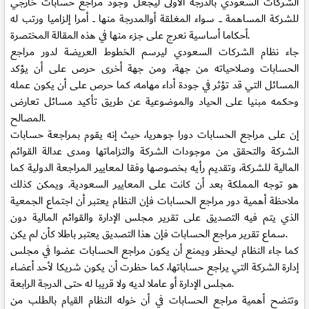
الشركات السعودي بالدرجة الأولى ليجعل وجود مراجع حسابات خارجي
للشركة المساهمة ــــ سواء المغلقة أوالمدرجة منها ـــ أمرا إلزاميا ورتب له
أحكاما أساسية نعرج على جزء منها في هذه المقالة المختصرة.
جاء نظام الشركات السعودي ليرسم الخطوط العريضة لدور مراجع
الحسابات وصلاحياته من جهة، ومن جهة أخرى حرص على أن يؤكد
المسائل التي قد تؤثر في جودة أداء مهامه، كما حرص على أن يكون عمله
وحكمه مبنيا على الحياد والموضوعية عن طريق تأكيد مسائل تعارض
المصالح.
إن على مراجع الحسابات دورا جوهريا، حيث إنه يقوم بمراجعة حسابات
الشركة والتحقق من موجودات الشركة والتزاماتها ومدى عدالة القوائم
المالية للشركة، وتقديم رأيه بخصوصها وفقا لمعايير المراجعة الدولية كما
هو توجه المملكة بعد أن كانت على المعايير السعودية. ويمكن كذلك
ملاحظة أهمية دور مراجع الحسابات فإن النظام يعتبر أن اجتماع الجمعية
الذي يتم فيه التصديق على تقرير مجلس الإدارة والقوائم المالية دون
سماع تقرير مراجع الحسابات فإن هذا التصديق يعتبر باطلا كأن لم يكن.
كما جاء النظام ليحظر ويمنع أن يكون مراجع الحسابات عضوا في مجلس
إدارة الشركة التي يراجع حساباتها، كما حظرت أن يكون شريكا لأحد أعضاء
مجلس الإدارة أو عاملا لديه ولا قريبا له حتى الدرجة الرابعة.
وتتضح أهمية مراجع الحسابات في أن خوله النظام القيام بالطلب من