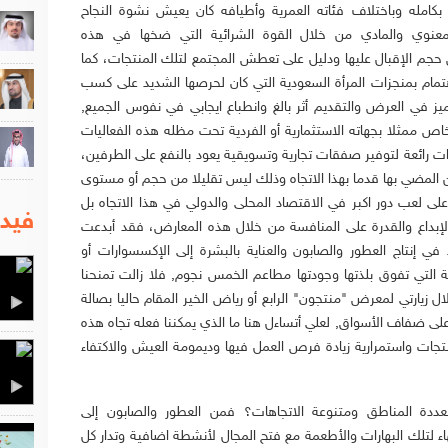
 بكامله وباختلاف فئاته العمرية وأطيافه كان يعيش نشوة النجاح
المعنوي والمادي من خلال القوة الشرائية التي ضخها في هذه
كس حجم الإقبال عليها ودليل على تعطش المجتمع لتلك المنتجات، كما
تمام بمنجزات المرأة السعودية التي كان لحرصها الشديد على كسب
ميز في العرض والتقديم أثر بالغ وانطباع ايجابي في نفوس الجميع,
خاص ممثلا بجهاته الاستثمارية أو الفردية تحت مظله هذه الفعاليات
ات رائعة لتوفير صفقات تجارية وتسويقية يعود بالنفع على الطرفين،
ن المضي بها قدما بهذا الاتجاه وذلك ليس تقليلا من حجم أو مستوى
ة على لعب دور اكبر في الاقتصاد المحلى والدولي في هذا الاتجاه بل
فيدي
والإبداع والقدرة على المنافسة من خلال هذه المعارض، فقد أبدعت
ي إنتاج العطور والصابون والعناية بالبشرة إلى الإكسسوارات أو
ة التي تفوق بلذتها وجودتها مطاعم الخمس نجوم, فلا زالت تمنحنا
ل زيارتي لمعرض "منتجون" الرابع أو رياض الخير المقام حاليا بصالة
ى ضفاف الأسواق, لعلي أتساءل هنا ما الذي يمكننا فعله تجاه هذه
جات واستمرارية زيادة فرص العمل فيها وديمومة العيش والاكتفاء
عددة المناطق ومتنوعة الاتجاهات؟ فمن العطور والصابون إلى
اء لتلك البهارات والأطعمة مع فتح المجال لأنشطة اضافية وتدار كل