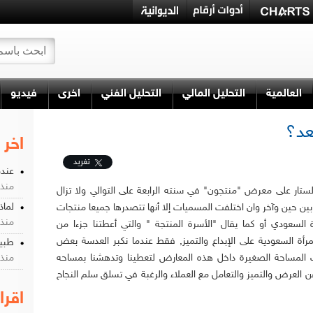
العالمية
التحليل المالي
التحليل الفني
اخرى
فيديو
عد؟
اخر 
تغريد
عندم
منذ 2 شه
ستار على معرض "منتجون" في سنته الرابعة على التوالي ولا تزال
لماذ
ين حين وآخر وان اختلفت المسميات إلا أنها تتصدرها جميعا منتجات
منذ 2 شه
 السعودي أو كما يقال "الأسرة المنتجة " والتي أعطتنا جزءا من
رأة السعودية على الإبداع والتميز, فقط عندما نكبر العدسة بعض
طبيع
 المساحة الصغيرة داخل هذه المعارض لتعطينا وتدهشنا بمساحه
منذ 4 شه
فن العرض والتميز والتعامل مع العملاء والرغبة في تسلق سلم النجاح
اقرا