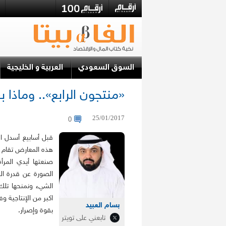
السوق السعودي
العربية و الخليجية
«منتجون الرابع».. وماذا ب
25/01/2017
0
قبل أسابيع أسدل ال
هذه المعارض تقام ب
صنعتها أيدي المرأة
الصورة عن قدرة الم
الشيء ونمنحها تلك
اكبر من الإنتاجية و
بسام العبيد
بقوة وإصرار.
تابعني على تويتر