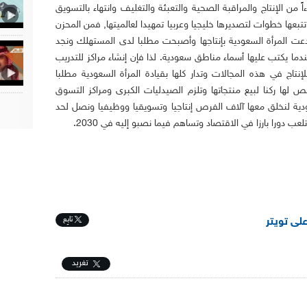
 من الإنتاج والمراقبة الصحية والتعبئة والتغليف وانتهاء بالتسويق
بعها خطوات لتصديرها خليجيا وعربيا تمهيدا لعالميتها, فمن المحزن
أبدعت المرأة السعودية بإنتاجها وأصبحت مطلبا لدى المستهلك ونجد
ندما يكتب عليها أسماء مناطق سعودية. لذا فإن إنشاء مراكز للتدريب
تاج في هذه المجالات وتدار كلها بقيادة المرأة السعودية مطلبا
 لها ركنا لبيع منتجاتها وتلزم الصيدليات الكبرى ومراكز التسوق
ية لنخلق معها آلاف الفرص إنتاجيا وتسويقيا ووظيفيا ونصل لحد
عب دورا بارزا في الاقتصاد وتساهم فيما نصبو إليه في 2030.
تابِع
على تويتر
تغريد