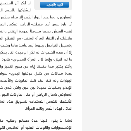
لا أنكر أن المجتمع
ليشاركها بالدعم 
المعارض، وما عدد الزوار الكبير إلا مرآة يع
أن زيارة سمو أمير منطقة الرياض تعكس الاه
لقمة العيش بيدها محوطاً بجودة الإنتاج والت
فلاشك أن التقاء المرأة المنتجة مع القطاع ال
وتسهيل التواصل بينهما يُعد عاملا هاما وخطو
إلا أن هذه الخطوات لم تكن الوحيدة التي يمك
ما تم انجازه وإنما لان المرأة السعودية قادر
وأكثر بكثير مما منحتنا إياه من صور التميز 
بعدة مجالات من خلال حرفتها اليدوية سواء ف
البهارات ولم تنته عند تلك الحلويات والأطعم
الإبداع بمنتجات جديدة بين حين وآخر. فمن خلا
المعارض شمال الرياض أو حتى طاولات البيع عل
الأنشطة لنضمن الاستدامة لتسويق هذه المنت
الذاتي لهذه الأسر وتلك المرأة.
لماذا لا يكون لدينا عدة مصانع وطنية مت
الإكسسوارات واللوحات الفنية أو الملابس انته