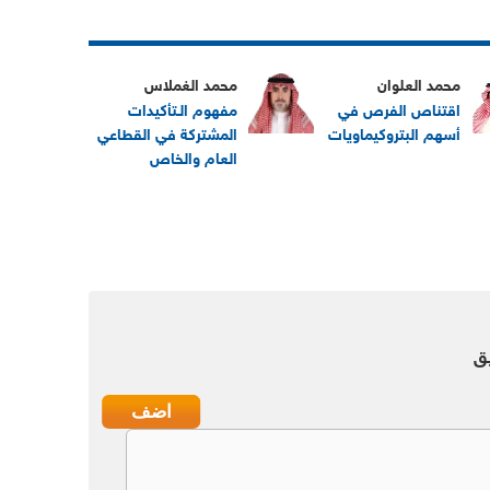
محمد العلوان
محمد الغملاس
اقتناص الفرص في
مفهوم الـتأكيدات
أسهم البتروكيماويات
المشتركة في القطاعي
العام والخاص
ق