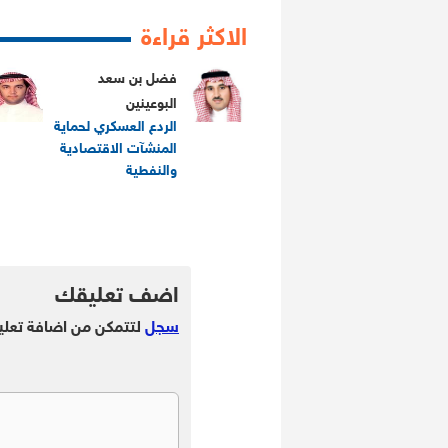
الاكثر قراءة
فضل بن سعد
البوعينين
الردع العسكري لحماية
المنشآت الاقتصادية
والنفطية
.
.
اضف تعليقك
سجل
لتتمكن من اضافة تعلي