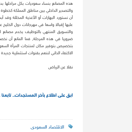
هذه المصانع بنساء سعوديات بكل مراحلها بدءاً
والتصدير الداخلي بين مناطق المملكة كخطوة تت
أن نستورد البهارات أو الأغذية المخللة وقد 
عليها إقبالا واسعا في مهرجانات دول الخليج ع
والتسويق المنتهي بالتوظيف يخدم مصانع للإن
ضروريا في هذه المرحلة, فما المانع أن نخصص
بتخصيص بتوفير مكان لمنتجات المرأة السعود
الاكتفاء الذاتي لننعم بقنوات استثمارية جديدة تل
نقلا عن الرياض
ابق على اطلاع بآخر المستجدات.. تابعنا 
الاقتصاد السعودى