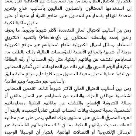
باعتبار أن الاحتيال المالي، يُعد من بين الممارسات غير الأخلاقية التي يَعمد
إلى استخدامها المحتالون والنصابون الماليون بأساليب خداع وتغرير
متعددة للإيقاع بضحاياهم للحصول على منافع نقدية أو مادية أو حتى
حقوق ملكية فكرية.
ومن بين أساليب الاحتيال المالي المتعددة الأكثر شيوعاً وذيوعاَ، ما يعرف
بالتصيد الالكتروني (Phishing)، والذي يَعمد بواسطته المحتالون إلى
استخدام رسائل احتيال الكترونية لخداع ضحاياهم عبر مواقع الكترونية
مزيفة أو شبيهة بالمواقع الأصلية للمؤسسات المالية، وذلك بالطلب من
ضحاياهم الكشف عن بياناتهم البنكية، مثل رقم الحساب أو رقم البطاقة
البنكية أو الرقم السري وإلى غير ذلك من المعلومات، التي تُمكن المحتالين
من تنفيذ عملية احتيال معينة للحصول من خلالها على مبالغ مالية بطرق
وأساليب غير مشروعة وغير نظامية.
ومن بين أساليب الاحتيال المالي الأكثر شيوعاً كذلك، تقمص المحتالين
لشخصية موظفي البنوك والطلب من ضحاياهم عبر اتصال هاتفي أو
رسالة الكترونية الإفصاح والكشف عن بياناتهم البنكية ومعلوماتهم
الشخصية، بحجة تحديث بيانات الحساب البنكي تفادياً لتجميده، بالرغم أن
العرف المصرفي الساري على مستوى بنوك العالم، ينص على عدم مطالبة
العملاء بتحديث بياناتهم البنكية، بما في ذلك معلوماتهم الشخصية عبر
الرسائل الإلكترونية أو الاتصالات الهاتفية، باعتبار أن الوسيلة الوحيدة