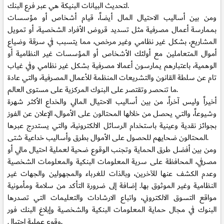
لتحديث البيانات البنيكة هي عبر فرع البنك.
ومن بين أساليب الاحتيال المال أيضاً، قيام أشخاص أو مؤسسات
بممارسة أعمال مصرفية مثل تسديد قروض الأفراد الشخصية، أو تمويل
المشاريع، بشكل غير نظامي وغير مرخص، مما يتسبب في سرقة وضياع
أموال المتعاملين مع أولئك الأشخاص أو المؤسسات غير النظامية أو
الوهمية، باعتبارهم يمارسون أعمالا مصرفية بشكل غير نظامي وفي غياب
تام عن سلطة القانون والتشريعات المنظمة للأعمال المصرفية، والتي عادة
ما تنحصر وتقتصر على البنوك المركزية على مستوى العالم.
أخيراً وليس آخراً، من بين أساليب الاحتيال المالي والخداع الأكثر شهرة
وشيوعاً، والتي يحصل من خلالها المحتالون على الأموال، الإعلان عن الفوز
بجوائز نقدية وعينية باستخدام الرسائل الالكترونية، والتي يستدرج عبرها
المحتالون ضحايهم للحصول على الأموال بطرق وأساليب خداعية شتى.
ومن بين أفضل طرق الحماية وتجنب الوقوع ضحية لعملية احتيال مالي أو
مصرفي، المحافظة على سرية المعلومات البنكية والمعلومات الشخصية
وعدم الكشف عنها للآخرين، وبالذات للغرباء والمجهولين والجهات غير
النظامية وغير الموثوق بها. إضافة إلى ضرورة التأكد من سلامة ومأمونية
مواقع التسوق الالكتروني، واتباع الارشادات والتعليمات التي تصدرها
البنوك في مجال حماية المعلومات البنكية والشخصية وإبلاغ البنك فور
وقوع عملية احتيال.