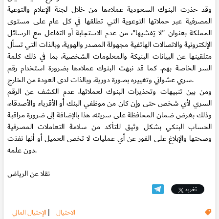
وقد حذرت البنوك السعودية عملاءها من خلال لجنة الإعلام والتوعية
المصرفية عبر حملاتها التوعوية التي تطلقها في كل عام على مستوى
المملكة بعنوان "لا تِفشيها"، من عدم الاستجابة أو التفاعل مع الرسائل
الإلكترونية والاتصالات الهاتفية مجهولة المصدر والهوية، وبالذات التي تسأل
متلقينها عن البيانات البنيكة والمعلومات الشخصية، بما في ذلك كلمة
السر الخاصة بهم. كما قد نبهت البنوك عملاءها بضرورة استخدام رقم
سري عشوائي وتغييره بصورة دورية، وبالذات لدى العودة من الخارج.
ومن بين تنبيهات وتحذيرات البنوك لعملائها، عدم الكشف عن الرقم
السري لأي شخص حتى وإن كان من موظفي البنك أو الأقرباء والأصدقاء،
وذلك بغرض ضمان المحافظة على سريته، هذا بالإضافة إلى ضرورة مراقبة
الحساب البنكي بشكل وثيق للتأكد من سلامة التعاملات المصرفية
وصحتها والإبلاغ على الفور عن أي عمليات لا تخص العميل أو أنها نفذت
دون علمه.
نقلا عن الرياض
تغريد
الاحتيال
|
الإحتيال المالي