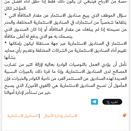
حصة من الأرباح فينبغي أن يكون ذلك فقط إذا حقق أداء أفضل من
المؤشر ككل.
* سؤال الموظف الذي يبيع صناديق الاستثمار عن مقدار المكافأة التي
يتلقاها شخصياً من استثمارك في الصناديق الاستثمارية المختلفة، والحذر
من نصيحته إذا لم يبلغك عن مقدار المكافأة، أو إذا كان الصندوق الذي
ينصحك به هو الذي يدفع له أعلى مكافأة.
* الاستثمار في الصناديق الاستثمارية عبر جهة مستقلة ليكون بإمكانها
تقييم أداء الصناديق الاستثمارية من الشركات المختلفة وتقديم رأي محايد
بشأنها.
نأمل أن يؤدي العمل بالتوصيات الوادرة بعاليه لإزالة كثير من تضارب
المصالح لدى الصناديق الاستثمارية، وإذا ما قرنا ذلك بالميزات النسبية
العديدة لهذه الصناديق عن المستثمر الفرد من ناحية الكوادر والخبرات، فإن
المأمول أن تصبح الصناديق الاستثمارية هي (القوي الأمين), الذي يصبح
خير من نستأجر لإدارة أموالنا.
تغريد
الاستثمار وإدارة الأموال
|
الصناديق الاستثمارية
.