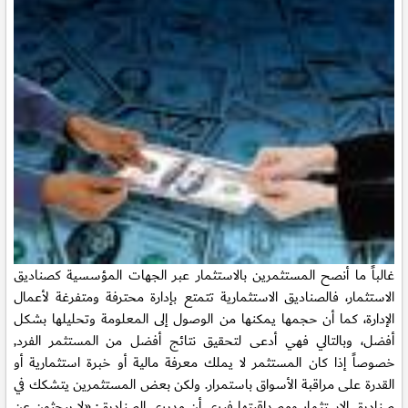
غالباً ما أنصح المستثمرين بالاستثمار عبر الجهات المؤسسية كصناديق
الاستثمار، فالصناديق الاستثمارية تتمتع بإدارة محترفة ومتفرغة لأعمال
الإدارة، كما أن حجمها يمكنها من الوصول إلى المعلومة وتحليلها بشكل
أفضل
، وبالتالي فهي أدعى لتحقيق نتائج أفضل من المستثمر الفرد,
خصوصاً إذا كان المستثمر لا يملك معرفة مالية أو خبرة استثمارية أو
القدرة على مراقبة الأسواق باستمرار. ولكن بعض المستثمرين يتشكك في
صناديق الاستثمار ومصداقيتها فيرى أن مديري الصناديق: «لا يبحثون عن