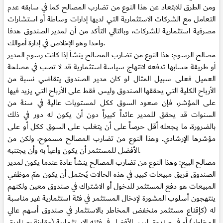
ومن الطرق للابتعاد عن هذا النوع من تضارب المصالح كما في سابقه عدم
التعامل مع الشركات الاستثمارية التي لديها إدارات وساطة أو استشارات
مصرفية استثمارية للشركات، وبالتالي التأكد من أن لمدير الصندوق هدفا
واحدا وهو الإخلاص في إدارة أموالك.
مصالح الرسوم: هذا النوع من تضارب المصالح ينشأ إذا كانت رسوم المدير
أو طريقة حسابها تدفعه لانتهاج سياسة استثمارية قد لا تصب في مصلحة
العميل فعلى سبيل المثال لو كان مدير الصندوق يتقاضي نسبة من
الأرباح الكلية التي يحققها الصندوق وليس فقط على الأرباح التي يزيد فيها
على المؤشر، فإن صعود السوق ككل لمستويات عالية في سنة من
السنوات قد يحقق للمدير عائداً كبيراً دون أن يكون له دور في ذلك
بالضرورة، ما يجعله أقل حرصاً على أن يتغلب على السوق ككل أو على
مؤشرها الإرشادي. وهذا النوع من تضارب المصالح مسموح، ولكن من
الأفضل للمستثمر أن يكون واعياً به وأن يجتنبه.
مصالح البيع: وهذا النوع من تضارب المصالح ينشأ عادة عندما يكون لمدير
الصندوق فريق مبيعات كبير. في هذه الحالات يُحتمل أن يكون همّ موظفي
المبيعات هو دفع المستثمر للدخول أو الاشتراك في صندوق معين ولكنهم
ينتهجون أسلوب المشورة لإدخال المستثمر في فئة استثمارية غير مناسبة
له (كإقناع مستثمر منخفض المخاطر بالاستثمار في صندوق أسهم عالي
المخاطر) أو في صندوق ليس الأفضل في فئته الاستثمارية (مقارنة بصناديق