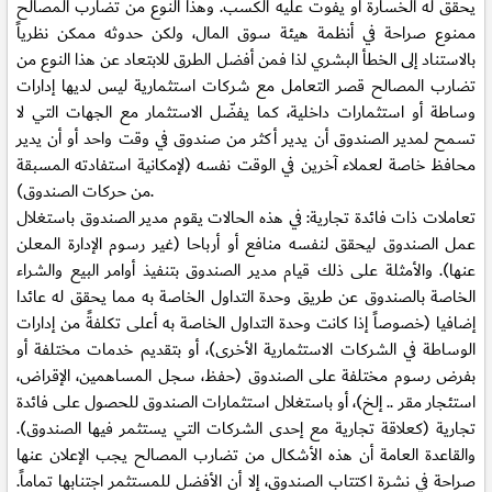
يحقق له الخسارة أو يفوت عليه الكسب. وهذا النوع من تضارب المصالح
ممنوع صراحة في أنظمة هيئة سوق المال، ولكن حدوثه ممكن نظرياً
بالاستناد إلى الخطأ البشري لذا فمن أفضل الطرق للابتعاد عن هذا النوع من
تضارب المصالح قصر التعامل مع شركات استثمارية ليس لديها إدارات
وساطة أو استثمارات داخلية، كما يفضّل الاستثمار مع الجهات التي لا
تسمح لمدير الصندوق أن يدير أكثر من صندوق في وقت واحد أو أن يدير
محافظ خاصة لعملاء آخرين في الوقت نفسه (لإمكانية استفادته المسبقة
من حركات الصندوق).
تعاملات ذات فائدة تجارية: في هذه الحالات يقوم مدير الصندوق باستغلال
عمل الصندوق ليحقق لنفسه منافع أو أرباحا (غير رسوم الإدارة المعلن
عنها). والأمثلة على ذلك قيام مدير الصندوق بتنفيذ أوامر البيع والشراء
الخاصة بالصندوق عن طريق وحدة التداول الخاصة به مما يحقق له عائدا
إضافيا (خصوصاً إذا كانت وحدة التداول الخاصة به أعلى تكلفةً من إدارات
الوساطة في الشركات الاستثمارية الأخرى)، أو بتقديم خدمات مختلفة أو
بفرض رسوم مختلفة على الصندوق (حفظ، سجل المساهمين، الإقراض،
استئجار مقر .. إلخ)، أو باستغلال استثمارات الصندوق للحصول على فائدة
تجارية (كعلاقة تجارية مع إحدى الشركات التي يستثمر فيها الصندوق).
والقاعدة العامة أن هذه الأشكال من تضارب المصالح يجب الإعلان عنها
صراحة في نشرة اكتتاب الصندوق، إلا أن الأفضل للمستثمر اجتنابها تماماً.