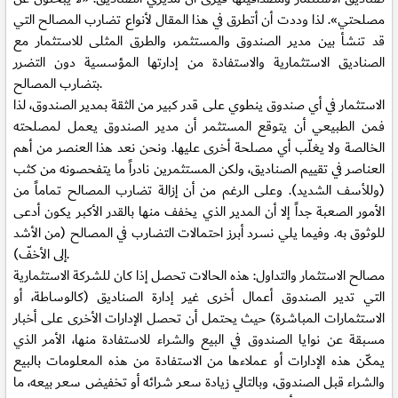
مصلحتي». لذا وددت أن أتطرق في هذا المقال لأنواع تضارب المصالح التي
قد تنشأ بين مدير الصندوق والمستثمر، والطرق المثلى للاستثمار مع
الصناديق الاستثمارية والاستفادة من إدارتها المؤسسية دون التضرر
بتضارب المصالح.
الاستثمار في أي صندوق ينطوي على قدر كبير من الثقة بمدير الصندوق، لذا
فمن الطبيعي أن يتوقع المستثمر أن مدير الصندوق يعمل لمصلحته
الخالصة ولا يغلّب أي مصلحة أخرى عليها. ونحن نعد هذا العنصر من أهم
العناصر في تقييم الصناديق، ولكن المستثمرين نادراً ما يتفحصونه من كثب
(وللأسف الشديد). وعلى الرغم من أن إزالة تضارب المصالح تماماً من
الأمور الصعبة جداً إلا أن المدير الذي يخفف منها بالقدر الأكبر يكون أدعى
للوثوق به. وفيما يلي نسرد أبرز احتمالات التضارب في المصالح (من الأشد
إلى الأخفّ).
مصالح الاستثمار والتداول: هذه الحالات تحصل إذا كان للشركة الاستثمارية
التي تدير الصندوق أعمال أخرى غير إدارة الصناديق (كالوساطة، أو
الاستثمارات المباشرة) حيث يحتمل أن تحصل الإدارات الأخرى على أخبار
مسبقة عن نوايا الصندوق في البيع والشراء للاستفادة منها، الأمر الذي
يمكّن هذه الإدارات أو عملاءها من الاستفادة من هذه المعلومات بالبيع
والشراء قبل الصندوق، وبالتالي زيادة سعر شرائه أو تخفيض سعر بيعه، ما