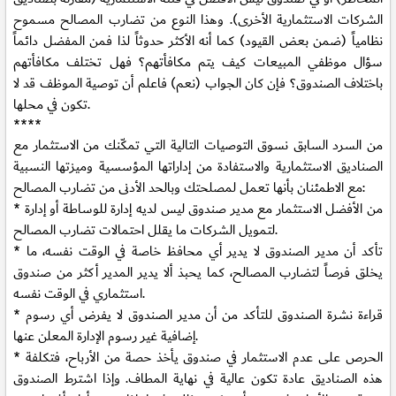
الشركات الاستثمارية الأخرى). وهذا النوع من تضارب المصالح مسموح
نظامياً (ضمن بعض القيود) كما أنه الأكثر حدوثاً لذا فمن المفضل دائماً
سؤال موظفي المبيعات كيف يتم مكافأتهم؟ فهل تختلف مكافأتهم
باختلاف الصندوق؟ فإن كان الجواب (نعم) فاعلم أن توصية الموظف قد لا
تكون في محلها.
****
من السرد السابق نسوق التوصيات التالية التي تمكّنك من الاستثمار مع
الصناديق الاستثمارية والاستفادة من إداراتها المؤسسية وميزتها النسبية
مع الاطمئنان بأنها تعمل لمصلحتك وبالحد الأدنى من تضارب المصالح:
* من الأفضل الاستثمار مع مدير صندوق ليس لديه إدارة للوساطة أو إدارة
لتمويل الشركات ما يقلل احتمالات تضارب المصالح.
* تأكد أن مدير الصندوق لا يدير أي محافظ خاصة في الوقت نفسه، ما
يخلق فرصاً لتضارب المصالح، كما يحبذ ألا يدير المدير أكثر من صندوق
استثماري في الوقت نفسه.
* قراءة نشرة الصندوق للتأكد من أن مدير الصندوق لا يفرض أي رسوم
إضافية غير رسوم الإدارة المعلن عنها.
* الحرص على عدم الاستثمار في صندوق يأخذ حصة من الأرباح، فتكلفة
هذه الصناديق عادة تكون عالية في نهاية المطاف. وإذا اشترط الصندوق