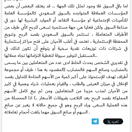
اما باقي السوق فلا وجود لمثل تلك الجهة ... قد يعتقد البعض أن بعض
المؤسسات العملاقة المتواجده بالسوق السعودي كالمؤسسة العامة
للتأمينات الإجتماعية او مؤسسة التقاعد أو الموارد البشرية لها دور في
صناعة السوق ولكن فعليا هي جهة مستثمرة تسعى للربح كأي طرف من
الأطراف المتعاملة ، تستثمر بالسوق السعودي بقصد الربح وتنويع
المحفظة الإستثمارية ، تعتمد في أغلب الأحيان على فتح مراكز إستثمارية
في شركات ذات توزيعات نقدية سخية أو يتوقع أن تكون كذلك في
المستقبل لتوفير سيولة لتغطية التزاماتها تجاه عملائها...
في تقديري الشخص يحدث الخلط لدى عدد من المتعاملين بين ما يسمى
بالمضارب وصانع السهم فالمضارب (المقصود به هنا : طرف أو مجموعة
أطراف تهدف للإستحواذ على أكبر كمية من الأسهم المتاحة للتداول بقصد
الإخلال في ميزان العرض والطلب ، والقيام بعمليات شراء وهمية في كثير
من الأحيان لجذب مزيدا من المتعاملين ومن ثم بيع كامل الأسهم
المملوكه بقصد الربح بعد التلاعب بفروقات الأسعار ..) اذا المحصلة من
هذه العملية السعى وراء الربح وهو في جميع حالاته لا يعبر عن صانع
السهم أو صانع السوق مهما بلغت أحجام تعاملاته .
تغريد