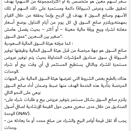
سعر لسهم معين هو متخصص به أو أكثر(مجموعة من الأسهم) بهدف
تحقيق طلب وعرض (سيولة) دائمة ومستمرة علي ذلك السهم أو تلك
الأسهم وصانع السوق لا يهدف إلي الربح وإنما يحققه من خلال القيام
بمهمته.ويلتزم صانع السوق في كل يوم من أيام التداول بوضع أسعار
معلنه لشراء وبيع ورقة مالية معينة – أو أكثر – بحيث يفصل هامش
صغير بين السعرين "عمق السوق".
كما عرفته هيئة السوق المالية السعودية :
صانع السوق هو جهة مرخصة من قبل هيئة السوق المالية وظيفتها توفير
السيولة في سوق صناديق المؤشرات المتداولة بحيث يتم توفير عروض
مستمرة للشراء وبالتالي يستطيع المستثمر في أي وقت بيع أو شراء
الوحدات.
هناك بالطبع بعض الشروط التي تفرضها هيئة السوق المالية على الجهات
المرخصة بتأدية هذه الخدمة الهدف منها ضبط وضمان أداء صانع السوق
وهي على النحو التالي:
•يلتزم صانع السوق بشكل مستمر بتوفير عروض بيع و طلبات شراء على
الصناديق من خلال مدى سعري معين حول القيمة الإرشادية لصافي أصول
الوحدة (iNAV).
• يجب ألا تقل قيمة أوامر البيع والشراء عن مبلغ محدد أو ما يعادله من
وحدات.