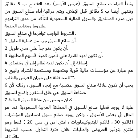
وتبدأ التزامات صانع السوق (عرض الأوامر) بعد الافتتاح ب 5 دقائق
وتنتهي أيضا ب 5 دقائق قبل الإغلاق, ويتم مراقبة أداء صناع السوق من
قبل مدراء الصناديق والسوق المالية السعودية للتأكد من مدى التزامهم
بشروط ومعايير الخدمة.
الشروط الواجب توافرها في صناع السوق :
1 أن صانع السوق جزء من عملية التداول.
2 أن يكون متواجداً علي مدي طويل.
3 أن تكون لديه القدرة علي تأمين كمية الأسهم المطلوبة.
4 إضافة إلي أن يكون لديه نظام إشرافي وتنفيذي.
5 هم عبارة عن مؤسسات مالية قوية ومتعهدة ومستعدة للشراء والبيع
"للمحافظة على ميزان العرض والطلب".
6 يجب أن تكون علاقة صناع السوق عكسية مع إتجاه السوق ، وذلك لأن
صناعة السوق هي خلق استقرار واضح للسوق.
7 كيان مرخص من هيئة السوق المالية .
عليه لا يوجد فعليا صانع للسوق في المملكة العربية السعودية كما هو
الحال في بعض الأسواق ، ولكن يوجد صانع سوق لصناديق المؤشرات
(فالكم 30 ، فالكم للبتروكيماويات ، اتش اس بي سي 20 ) فقط وهو
ملتزم بتوفير العروض والطلبات خلال فترة التداول حسب الشروط
والأحكام ...