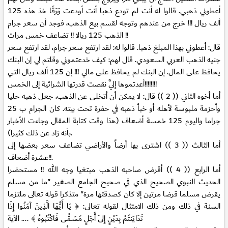
أعطوني ذهبي. قالوا له أنت لم تودع ذهبا أنت أودعت وَرَقَا خذ هذه 125
ألف ريال !!! خرج من عندهم وتوجه لقسم بيع الذهب، فوجد أن سعر جرام
الذهب 125 ريالا !! تضاعف خمس مرات !!
قال: أعطوني بهذا المبلغ ذهبا. قالوا له: لقد ارتفع سعر جرام، لقد ارتفع سعر
جنيه الذهب العربي السعودي. قال لهم: كيف خدعتموني وقلتم لي إن البنك
يحافظ على المال. إن البنك لم يحافظ على مالي !!! إن 125 ألف ريال التي
أعدتموها إليَّ نقصت قدرتها الشرائية إلى الخمس!!!!!!!!
أما أخوه الثاني (( 2 ))
قال: لا يمكن أن أتخلى عن الذهب، جعل ذهبه حليا
وأحزمة ملبوسة لأهله أو خبأ ذهبه في حفرة تحت بيته. كان الجرام ب 25
جراما واليوم 125 خمسة أضعاف (هذا وقت كتابة المقال وجاءت الأخبار
بأنه زاد عن ذلك كثيرا).
أما الثالث (( 3 ))
اشترى بها أرضاً والأراضي تضاعف سعر بعضها إلى
عشرة أضعاف!!.
أما الرابع (( 4 ))
أقرض صاحبه الذهب مبتغيا وجه الله !! مستحضرا
الحديث النبوي الصحيح الذي في صحيح الجامع الصغير "ما من مسلم
يقرض مسلما قرضا مرتين إلا كان كصدقتها مرة" متذكرا قوله تعالى ملتزما
السنة في ذلك ومن ذلك الامتثال لقوله تعالى: ﴿ يَا أَيُّهَا الَّذِينَ آمَنُوا إِذَا
تَدَايَنتُمْ بِدَيْنٍ إِلَى أَجَلٍ مُسَمًّى فَاكْتُبُوهُ ﴾ .... الآية