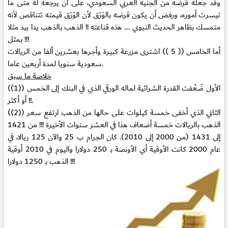
وقد جعله قرضه من الجنيه العربي السعودي، على أن يرجعه له متى ما
تيسرت أموره، ورفض أن يكون قرضه بالوَرَق لأن الوَرَق قيمته تتناقص لأنه
متمسك بظاهر الحديث النبوي ... هذه قناعته !! الذهب بالذهب يدا بيد مثلا
بمثل !!!
أما الخامس (( 5 ))
اشترى مزرعة كبيرة وأجرها بعشرين ألفا من الريالات
سعودية سنويا لمدة أربعين عاما.
خلاصة ما سبق
الأول ضَعُفت القدرة الشرائية لماله الورقي الذي في البنك إلى الخمس
((1))
!! أو أكثر.
الثاني الذي أخفى خمسة كيلوات على حالها من الذهب ارتفع سعر
((2))
الذهب بالريالات خمسة أضعاف هذا في العشر سنوات الأخيرة !!! من 1421
إلى 1431 (من 2000 إلى 2010). كان الجرام ب 25 والآن 125 ريالا، في
عام 2000 كانت الأوقية أي الأونصة بـ 250 دولارا واليوم في 2010 أوقية
الذهب بـ 1250 دولارا !!!