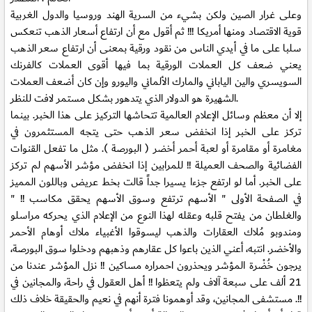
وعلى غرار الصين ولكن بشيء من السرية الهند وروسيا والدول الغربية
قوية الاقتصاد ومنها أمريكا !!! ثم أقول مع أن ارتفاع أسعار الذهب تنعكس
سلبا على ما في أيدي الناس من نقود ورقية بمعنى أن ارتفاع سعر الذهب
يعني ضعف كل العملات الورقية بما فيها أقوى العملات كالفرنك
السويسري والين الياباني والمارك الألماني واليورو وإن كان أضعف العملات
الشهيرة هو الدولار الذي يتدهور بشكل مستمر لافت للنظر.
إلا أن معظم وسائل الإعلام العالمية تتحاشها التركيز على هذا الخبر. بينما
تركز على الخبر إذا انخفض سعر الذهب حتى يتجه المستثمرون في
مغامرة أو مقامرة أو لعبة أحمر أخضر ( البورصة ). مثل ما تفعل القنوات
الفضائية والصحف العميلة !! للمرابين إذا انخفض مؤشر الأسهم لم تركز
على الخبر. أما لو ارتفع جزءا يسيرا جداً قالت بخط عريض وباللون المميز
في الصفحة الأولى " الأسهم ترتفع وسوق الأسهم يحقق مكاسب !! "
والغلطان من يفتح قلبه وعقله لهذا النوع من الإعلام الذي يحركه مراسلو
ومندوبو مُلاك العقارات والذهب ليسوقوا الأغبياء ملاك أوهام الأحمر
والأخضر. انتبه، أعني الذين باعوا كل عقارهم وذهبهم ودخلوا سوق البورصة،
يرجون خُضْرة المؤشر ويحذرون احمراره مساكين !! نزل المؤشر عندنا من
21 ألف على سبعة آلاف ولم يتعظوا !! أهل العقول في راحة، والمجانين في
مستشفى المجانين، وقد أوهمونا فترة أنهم في نعيم والحقيقة خلاف ذلك .!!