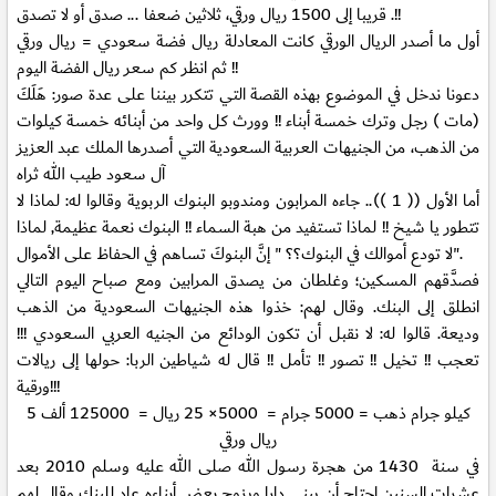
قريبا إلى 1500 ريال ورقي، ثلاثين ضعفا ... صدق أو لا تصدق .!!
أول ما أصدر الريال الورقي كانت المعادلة ريال فضة سعودي = ريال ورقي
ثم انظر كم سعر ريال الفضة اليوم !!
دعونا ندخل في الموضوع بهذه القصة التي تتكرر بيننا على عدة صور: هَلَكَ
(مات ) رجل وترك خمسة أبناء !! وورث كل واحد من أبنائه خمسة كيلوات
من الذهب، من الجنيهات العربية السعودية التي أصدرها الملك عبد العزيز
آل سعود طيب الله ثراه
أما الأول (( 1 ))..
جاءه المرابون ومندوبو البنوك الربوية وقالوا له: لماذا لا
تتطور يا شيخ !! لماذا تستفيد من هبة السماء !! البنوك نعمة عظيمة, لماذا
لا تودع أموالك في البنوك؟؟ " إنَّ البنوكَ تساهم في الحفاظ على الأموال".
فصدَّقهم المسكين؛ وغلطان من يصدق المرابين ومع صباح اليوم التالي
انطلق إلى البنك. وقال لهم: خذوا هذه الجنيهات السعودية من الذهب
وديعة. قالوا له: لا نقبل أن تكون الودائع من الجنيه العربي السعودي !!!
تعجب !! تخيل !! تصور !! تأمل !! قال له شياطين الربا: حولها إلى ريالات
ورقية!!!
5 كيلو جرام ذهب = 5000 جرام = 5000× 25 ريال = 125000 ألف
ريال ورقي
في سنة 1430 من هجرة رسول الله صلى الله عليه وسلم 2010 بعد
عشرات السنين احتاج أن يبني دارا ويزوج بعض أبناءه عاد للبنك وقال لهم