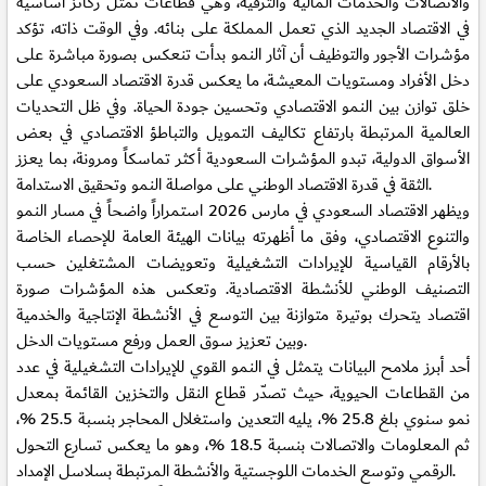
والاتصالات والخدمات المالية والترفيه، وهي قطاعات تمثل ركائز أساسية
في الاقتصاد الجديد الذي تعمل المملكة على بنائه. وفي الوقت ذاته، تؤكد
مؤشرات الأجور والتوظيف أن آثار النمو بدأت تنعكس بصورة مباشرة على
دخل الأفراد ومستويات المعيشة، ما يعكس قدرة الاقتصاد السعودي على
خلق توازن بين النمو الاقتصادي وتحسين جودة الحياة. وفي ظل التحديات
العالمية المرتبطة بارتفاع تكاليف التمويل والتباطؤ الاقتصادي في بعض
الأسواق الدولية، تبدو المؤشرات السعودية أكثر تماسكاً ومرونة، بما يعزز
الثقة في قدرة الاقتصاد الوطني على مواصلة النمو وتحقيق الاستدامة.
ويظهر الاقتصاد السعودي في مارس 2026 استمراراً واضحاً في مسار النمو
والتنوع الاقتصادي، وفق ما أظهرته بيانات الهيئة العامة للإحصاء الخاصة
بالأرقام القياسية للإيرادات التشغيلية وتعويضات المشتغلين حسب
التصنيف الوطني للأنشطة الاقتصادية. وتعكس هذه المؤشرات صورة
اقتصاد يتحرك بوتيرة متوازنة بين التوسع في الأنشطة الإنتاجية والخدمية
وبين تعزيز سوق العمل ورفع مستويات الدخل.
أحد أبرز ملامح البيانات يتمثل في النمو القوي للإيرادات التشغيلية في عدد
من القطاعات الحيوية، حيث تصدّر قطاع النقل والتخزين القائمة بمعدل
نمو سنوي بلغ 25.8 %، يليه التعدين واستغلال المحاجر بنسبة 25.5 %،
ثم المعلومات والاتصالات بنسبة 18.5 %، وهو ما يعكس تسارع التحول
الرقمي وتوسع الخدمات اللوجستية والأنشطة المرتبطة بسلاسل الإمداد.