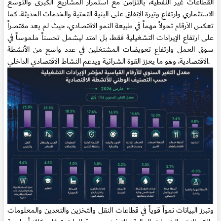
القطاعات غير النفطية، بالتزامن مع استمرار المشاريع الكبرى والتوسع
الاستثماري وارتفاع وتيرة الإنفاق على البنية التحتية والخدمات الحديثة. كما
تعكس الأرقام تحولاً مهماً في طبيعة النمو الاقتصادي، حيث لم يعد مقتصراً
على ارتفاع الإيرادات التشغيلية فقط، بل امتد ليشمل تحسناً ملموساً في
سوق العمل وارتفاع تعويضات المشتغلين في عدد واسع من الأنشطة
الاقتصادية، وهو ما يعزز القوة الشرائية ويدعم النشاط الاقتصادي الداخلي.
وتبرز البيانات نمواً قوياً في قطاعات النقل والتخزين والتعدين والمعلومات