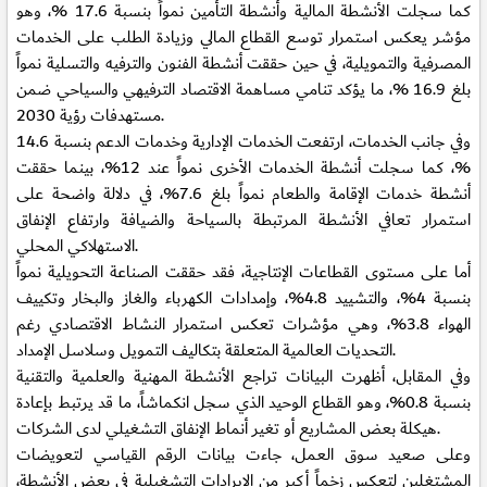
كما سجلت الأنشطة المالية وأنشطة التأمين نمواً بنسبة 17.6 %، وهو
مؤشر يعكس استمرار توسع القطاع المالي وزيادة الطلب على الخدمات
المصرفية والتمويلية، في حين حققت أنشطة الفنون والترفيه والتسلية نمواً
بلغ 16.9 %، ما يؤكد تنامي مساهمة الاقتصاد الترفيهي والسياحي ضمن
مستهدفات رؤية 2030.
وفي جانب الخدمات، ارتفعت الخدمات الإدارية وخدمات الدعم بنسبة 14.6
%، كما سجلت أنشطة الخدمات الأخرى نمواً عند 12%، بينما حققت
أنشطة خدمات الإقامة والطعام نمواً بلغ 7.6%، في دلالة واضحة على
استمرار تعافي الأنشطة المرتبطة بالسياحة والضيافة وارتفاع الإنفاق
الاستهلاكي المحلي.
أما على مستوى القطاعات الإنتاجية، فقد حققت الصناعة التحويلية نمواً
بنسبة 4%، والتشييد 4.8%، وإمدادات الكهرباء والغاز والبخار وتكييف
الهواء 3.8%، وهي مؤشرات تعكس استمرار النشاط الاقتصادي رغم
التحديات العالمية المتعلقة بتكاليف التمويل وسلاسل الإمداد.
وفي المقابل، أظهرت البيانات تراجع الأنشطة المهنية والعلمية والتقنية
بنسبة 0.8%، وهو القطاع الوحيد الذي سجل انكماشاً، ما قد يرتبط بإعادة
هيكلة بعض المشاريع أو تغير أنماط الإنفاق التشغيلي لدى الشركات.
وعلى صعيد سوق العمل، جاءت بيانات الرقم القياسي لتعويضات
المشتغلين لتعكس زخماً أكبر من الإيرادات التشغيلية في بعض الأنشطة،