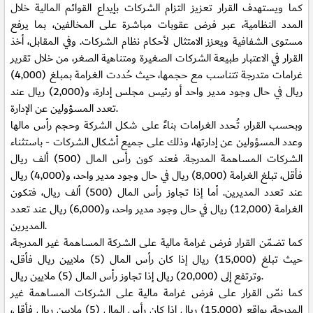
كما ويستهدف القرار تعزيز التزام الشركات بإيداع القوائم المالية خلال
المدد النظامية، عبر فرض عقوبات مباشرة على المخالفين، بما يرفع
مستوى الشفافية ويعزز الامتثال لأحكام نظام الشركات. وفي المقابل، أخذ
القرار في الاعتبار طبيعة الشركات الصغيرة ومتناهية الصغر، من خلال تقرير
غرامات متدرجة تتناسب مع حجمها، حيث حُددت الغرامة بمبلغ (4,000)
ريال في حال وجود مدير واحد أو رئيس مجلس إدارة، و(2,000) ريال عند
تعدد المسؤولين عن الإدارة.
وبحسب القرار، تُحدد الغرامات بناءً على شكل الشركة وحجم رأس مالها
وعدد المسؤولين عن إدارتها، وذلك على جميع أشكال الشركات - باستثناء
الشركات المساهمة المدرجة. فعند كون رأس المال (500) ألف ريال
فأقل، تبلغ الغرامة (8,000) ريال في حال وجود مدير واحد، و(4,000) ريال
عند تعدد المديرين. أما إذا تجاوز رأس المال (500) ألف ريال، فتكون
الغرامة (12,000) ريال في حال وجود مدير واحد، و(6,000) ريال عند تعدد
المديرين.
كما تضمّن القرار فرض غرامة مالية على الشركة المساهمة غير المدرجة،
حيث تبلغ (15,000) ريال إذا كان رأس المال (5) ملايين ريال فأقل،
وترتفع إلى (20,000) ريال إذا تجاوز رأس المال (5) ملايين ريال.
كما نصّ القرار على فرض غرامة مالية على الشركات المساهمة غير
المدرجة، بواقع (15,000) ريال إذا كان رأس المال (5) ملايين ريال فأقل،