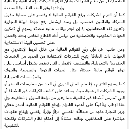
المادة (17) من نظام الشركات بشأن التزام الشركات بإعداد القوائم المالية
وإيداعها وفق المدد النظامية المحددة.
كما أن التزام الشركات برفع القوائم المالية لا يقتصر على حماية حقوق
الشركاء والدائنين فحسب، بل يمتد ليشمل رفع جودة البيئة التجارية
وتعزيز ثقة المتعاملين، إذ إن توفر بيانات مالية محدثة يسهم في تمكين
الجهات الحكومية والاقتصادية من قياس أداء القطاع الخاص بدقة، والعمل
على تحسين البيئة الاستثمارية.
ومن جانب آخر، فإن رفع القوائم المالية من خلال الربط الإلكتروني مع
الجهات ذات العلاقة يتيح للشركات الاستفادة من العديد من الخدمات
الحكومية والتمويلية، والتصنيف الائتماني، التي تعتمد بشكل أساسي على
توفر قوائم مالية حديثة، مثل الجهات الزكوية والضريبية والبنوك
والمؤسسات التمويلية.
كما يسهم الالتزام بالإفصاح المالي الدوري في الحد من ممارسات التستر أو
وجود الشركات الوهمية، حيث يساعد على كشف الكيانات غير النشطة أو
التي تمارس أنشطة غير نظامية، مما يعزز من نزاهة السوق وشفافيته. وفي
هذا الإطار، وتأكيدًا على أهمية الالتزام بإيداع القوائم المالية، أصدر معالي
وزير التجارة ماجد بن عبدالله القصبي قرارًا وزاريًا يقضي بإيقاع عقوبات
مباشرة على المخالفين، وذلك استنادًا إلى أحكام نظام الشركات ولائحته
التنفيذية.