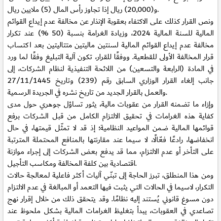
و(20,000) ريال إذا تجاوز رأس المال (5) ملايين ريال.
ونص القرار كذلك على الاكتفاء بعقوبة الإنذار عن مخالفة عدم إيداع القوائم
المالية للسنة المالية 2024، وزيادة الغرامة بنسبة (50 %) عند تكرار
مخالفة عدم إيداع القوائم المالية لسنتين ماليتين متتاليتين بعد اكتساب
قرار المخالفة الأولى للقطعية. ووفقًا للقرار، تكون آلية التبليغ وفقًا لما ورد
في المادة (الرابعة والتسعين) من اللائحة التنفيذية لنظام الشركات، إلى
جانب إلغاء القرار الوزاري السابق رقم (239) وتاريخ 27/11/1445
والعمل بالقرار الجديد من تاريخ نشره في الجريدة الرسمية.
وإزاء ما تضمنه القرار من عقوبات مالية، يثور تساؤل جوهري حول مدى
كفاية هذه الغرامات في تحقيق الالتزام الكامل من قبل الشركات برفع
قوائمها المالية ضمن المواعيد النظامية؛ إذ قد لا تمثّل قيمتها، في حال
انخفاضها، رادعًا فعّالًا، لا سيما عند مقارنتها بالمنافع المحتملة المترتبة
على التأخر أو عدم الالتزام، مما قد يدفع بعض الشركات إلى إجراء موازنة
اقتصادية بين كلفة المخالفة ومكاسب التأجيل.
ومن هذا المنطلق، تبرز الحاجة إلى تبنّي آليات أكثر فاعلية لمعالجة حالات
التكرار، لاسيما في الحالات التي يثبت فيها التعمد أو المبالغة في عدم الالتزام
دون مسوغ قانوني يُستند إليه نظامًا. وقد يتحقق ذلك من خلال إقرار نهج
تصاعدي في العقوبات، يبدأ بتغليظ الغرامات المالية بشكل ملحوظ عند