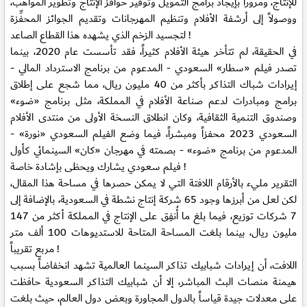
للإنتاج، ومروراً بإيجاد برامج التمويل وتوفير حوافز الإنتاج وتطوير المواهب،
ووصولاً إلى أرشفة الأفلام وتنظيم المهرجانات وتقديم الجوائز المحفِّزة
لتجسيد الزخم الذي يشهده هذا القطاع الصاعد !
في الحقيقة، لم تتأخر هيئة الأفلام كثيراً، فقد تأسست عام 2020، بينما
تصدر فيلم «سطار» السعودي - المدعوم من برنامج الاسترداد المالي -
إيرادات شباك التذاكر بأكثر من 40 مليون ريال، مما شجع على إطلاق
برامج ومبادرات لدعم صناعة الأفلام في المملكة، مثل برنامج «ضوء»
وصندوق التنمية الثقافية، وكان انطلاق النسخة الأولى من منتدى الأفلام
السعودي 2023 محفزاً ومبشراً، فيما وضع الفيلم السعودي «نورة» -
المدعوم من برنامج «ضوء» - بصمته في مهرجان «كان» السينمائي كأول
فيلم سعودي يشارك ويحظى بإشادة خاصة !
التقرير مليء بالأرقام اللافتة التي لا يمكن حصرها في مساحة هذا المقال،
لكن لعل من أبرزها وجود 65 شركة إنتاج نشطة في السعودية، بالإضافة إلى
7 شركات توزيع، فيما بلغ ما أُنفِق على الإنتاج في المملكة أكثر من 147
مليون ريال، بينما بلغت المساحة المتاحة للاستديوهات 100 ألف متر
مربع تقريباً !
اللافت، أن إيرادات شبابيك تذاكر السينما العالمية تشهد انخفاضاً بسبب
هيمنة منصات البث المباشر، إلا أن شبابيك التذاكر السعودية حافظت
على معدلات جيدة قياساً بالدول المجاورة وبعض دول العالم، حيث بلغت