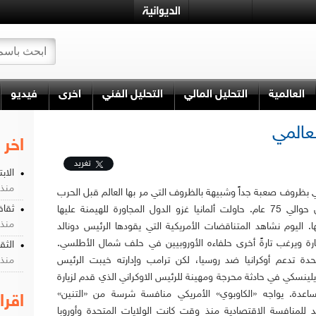
العالمية
التحليل المالي
التحليل الفني
اخرى
فيديو
لعالمي
اخر 
تغريد
الاب
منذ 22 ساع
مي بظروف صعبة جداً وشبيهة بالظروف التي مر بها العالم قبل الحرب
ثقاف
العالمية الثانية قبل حوالي 75 عام. حاولت ألمانيا غزو الدول المجاورة للهيمنة عليها
منذ 1 اسبو
 اليوم نشاهد المتناقضات الأمريكية التي يقودها الرئيس دونالد
ارة ويرغب تارةً أخرى حلفاءه الأوروبيين في حلف شمال الأطلسي.
الثقا
تحدة تدعم أوكرانيا ضد روسيا، لكن ترامب وإدارته خيبت الرئيس
منذ 3 اسبو
زيلينسكي في حادثة محرجة ومهينة للرئيس الاوكراني الذي قدم لزيارة
اعدة. يواجه «الكاوبوي» الأمريكي منافسة شرسة من «التنين»
اقرا
 للمنافسة الاقتصادية منذ وقت كانت الولايات المتحدة وأوروبا