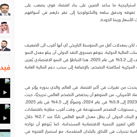
 استراتيجية ما ساعد الصين على بناء اقتصاد قوي يصعب على
تفوقه وتدفق سلعه والتكنولوجيا إلى عقر دارهم في أسواقهم
لأسعار وربما الجودة.
ًا، لكن بمعدلات أقل من المتوسط التاريخي أي أنها أقرب الى الضعيف
ات المالية الدولية. يتوقع صندوق النقد الدولي أن يبلغ معدل النمو
العالمي 3.1% في عام 2024، مع ارتفاع طفيف إلى 3.2% في عام 2025. هذا التباطؤ في النمو الاقتصادي يُعزى
فيدي
ك المركزية لمكافحة التضخم، بالإضافة إلى سحب دعم المالية العامة
 يحدث من تغيرات في أكبر اقتصاد في العالم والذي بدوره يؤثر في
تصاد الأمريكي. من المتوقع أن ينخفض التضخم العالمي تدريجيًا، حيث
تشير التنبؤات إلى تراجعه من 6.8% في عام 2023 إلى 5.9% في عام 2024، وصولًا إلى 4.5% في عام 2025.
إلى مستويات التضخم المستهدفة في وقت أقرب مقارنة باقتصادات
الأسواق الصاعدة والاقتصادات النامية. يتوقع البنك الدولي أن يظل معدل النمو العالمي ثابتًا عند 2.7% خلال
ُعتبر غير كافٍ لتعزيز التنمية الاقتصادية المستدامة. كما يُتوقع أن تواجه
مية تحديات في اللحاق بالبلدان المتقدمة، مع استمرار الفجوة في