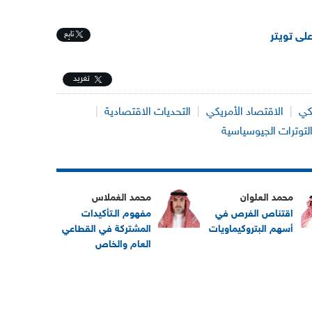
تابِع
على تويتر
تغريد
يكي
|
الاقتصاد الأمريكي
|
التحديات الاقتصادية
|
لتوترات الجيوسياسية
محمد العلوان
محمد الغملاس
اقتناص الفرص في
مفهوم الـتأكيدات
أسهم البتروكيماويات
المشتركة في القطاعي
العام والخاص