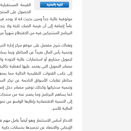
القيمة المستقبلية
الحصول على المنتج
عاماً إضافة إلى أن قيمة الصك ثابتة ولا يتحم
البرنامج المشتركين فيه من الاقتطاع شهرياً 
وهناك شرح مفصل على موقع مركز إدارة الذين لهذ
وتنمية رأس المال بعيداً عن المخاطر وبما ي
لتمويل مشاريع أو استثمارات عالية الجودة و
مصادر التمويل التي يعتمد عليها لتغطية تكاليف
إلى جانب القنوات التقليدية الحالية مما يمنع
مخاطر تقلبات الأسواق الناجمة عن تركز الس
وتنمية مدخراتها وكذلك توفير مصادر دخل إضا
كما يساهم البرنامج وما يصدر عنه من منتجات 
إلى التنمية الاقتصادية بإطارها الواسع من تم
المالية للأسر.
الادخار أساس الاستثمار وهو أيضاً عامل مهم في 
الإيجابي والابتعاد عن تجميدها بحسابات جارية 