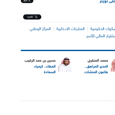
تابِع
على تويتر
تغريد
كوك الحكومية
|
المنتجات الادخارية
|
المركز الوطني
تقرار المالي للأسر
محمد العنقري
حسين بن حمد الرقيب
المدير المراهق..
العطاء.. كيمياء
طاعون المنشآت
السعادة