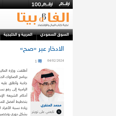
السوق السعودي
العربية و الخليجية
الادخار عبر «صح»
04/02/2024
1
أطلقت وزارة المالية
برنامج الصكوك الح
أحكام الشريعة ال
بتخطيط أفضل للمست
محمد العنقري
زيادة نسبة الأفراد
تابعني على تويتر
بشكل دوري وتخصيصه