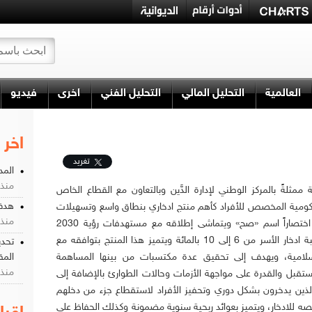
العالمية
التحليل المالي
التحليل الفني
اخرى
فيديو
اخر 
تغريد
المد
منذ 2 يو
 ممثلةً بالمركز الوطني لإدارة الدَّين وبالتعاون مع القطاع الخاص
هدف 
كومية المخصص للأفراد كأهم منتج ادخاري بنطاق واسع وتسهيلات
منذ 5 يو
جاذبة وأطلق عليه اختصاراً اسم «صح» ويتماشى إطلاقه مع مستهدفات رؤية 2030
الرامية إلى رفع نسبة ادخار الأسر من 6 إلى 10 بالمائة ويتميز هذا المنتج بتوافقه مع
تحدي
إسلامية، ويهدف إلى تحقيق عدة مكتسبات من بينها المساهمة
المق
منذ 1 اسبو
قبل والقدرة على مواجهة الأزمات وحالات الطوارئ بالإضافة إلى
 الذين يدخرون بشكل دوري وتحفيز الأفراد لاستقطاع جزء من دخلهم
 للادخار، ويتميز بعوائد ربحية سنوية مضمونة وكذلك الحفاظ على