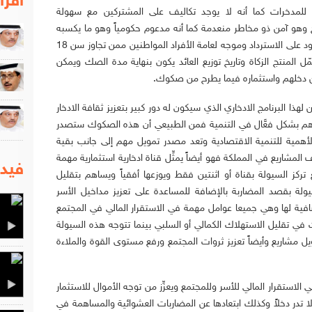
اقرا
 للمدخرات كما أنه لا يوجد تكاليف على المشتركين مع سهولة
 وهو آمن ذو مخاطر منعدمة كما أنه مدعوم حكومياً وهو ما يكسبه
موثوقية عالية جداً ومرن بحيث انه لا يوجد قيود على الاسترداد وموجه لعامة الأفراد المواطنين ممن تجاوز سن 18
ّل المنتج الزكاة وتاريخ توزيع العائد يكون بنهاية مدة الصك ويمكن
من دخلهم واستثماره فيما يطرح من صكوك.
ا البرنامج الادخاري الذي سيكون له دور كبير بتعزيز ثقافة الادخار
ساهم بشكل فعَّال في التنمية فمن الطبيعي أن هذه الصكوك ستصدر
الأهمية للتنمية الاقتصادية وتعد مصدر تمويل مهم إلى جانب بقية
 المشاريع في المملكة فهو أيضاً يمثِّل قناة ادخارية استثمارية مهمة
فيدي
 تركز السيولة بقناة أو اثنتين فقط ويوزعها أفقياً ويساهم بتقليل
يولة بقصد المضاربة بالإضافة للمساعدة على تعزيز مداخيل الأسر
فية لها وهي جميعا عوامل مهمة في الاستقرار المالي في المجتمع
في تقليل الاستهلاك الكمالي أو السلبي بينما تتوجه هذه السيولة
ويل مشاريع وأيضاً تعزيز ثروات المجتمع ورفع مستوى القوة والملاءة
الاستقرار المالي للأسر وللمجتمع ويعزِّز من توجه الأموال للاستثمار
لا تدر دخلاً وكذلك ابتعادها عن المضاربات العشوائية والمساهمة في