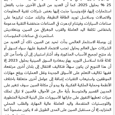
25 % بحلول 2025. كما أن العديد من الدول الأخرى جذب بالفعل
استثمارات إليها، فإندونيسيا جذبت إليها بعض شركات تقنية المعلومات
والاتصالات وسلاسل توريد الطاقة النظيفة، وتايلند صبّت تركيزها على
صناعات السيارات، وفيتنام ازدهرت في الصناعات منخفضة التقنية مدعومة
بانخفاض تكلفة اليد العاملة والقرب الجغرافي من الصين، وبنغلاديش
استثمرت في صناعات الملبوسات.
إن بوصلة الاستثمار العالمي بدأت تحيد عن الصين، ذلك أن العديد من
الشركات حول العالم يحاول تجنب الاعتماد المفرط عليها، سواء كسوق أو
بلد منتِج لجميع الأسباب المذكورة، وقد أشار استبيان إلى أن واحداً من كل
ثلاثة قادة لسلاسل التوريد يهمّ بمغادرة السوق الصينية بحلول 2023. إلا
أن هذا التنويع لن يكون سهلاً، فتكاليف الانتقال إلى بلدان أخرى مرتفعة،
ففيها تكاليف التعلم على الأسواق الجديدة ونقل العمليات ورفع مهارات
الموظفين، واستيعاب التقنيات، إضافة إلى عوامل أخرى متعلقة باختلاف
الأنظمة وحماية الملكية الفكرية. ولا يبدو أن مكانة الصين سوف تتغير على
المديين القصير والمتوسط بأية حال من الأحوال، فالصين لا تزال تملك
ميزات تعطيها التفوق على جاراتها الآسيويات، مثل البنية التحتية المتطورة،
واللوجستيات المتقدمة، واليد العاملة عالية المهارة، والطلب المحلي
المتزايد، إلا أن مستقبل الصين على المدى الطويل قد لا يكون مضموناً كما