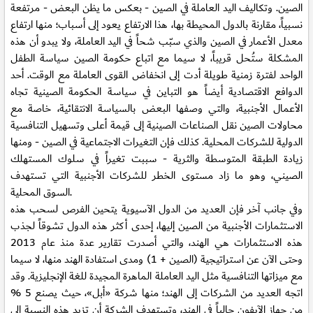
الصين. وتكاليف اليد العاملة في الصين - بعكس ما يظن البعض - مرتفعة
نسبياً، مقارنة بالدول المحيطة بها، هذا الارتفاع يعود إلى أسباب؛ منها ارتفاع
معدل الأعمار في الصين والذي سبّب شحاً في اليد العاملة، ولا يبدو أن هذه
المشكلة ستُحل قريباً، لا سيما مع اتباع حكومة الصين سياسة الطفل
الواحد لفترة زمنية طويلة أدت إلى انخفاض القوى العاملة مع الوقت. أحد
الدوافع الاقتصادية أيضاً هو التباين في سياسة الحكومة الصينية تجاه
الأعمال الأجنبية، والتي وصفها البعض بالسياسة الانتقائية، خاصة مع
محاولات الصين نقل الصناعات الصينية إلى قيمة أعلى وتسهيل التنافسية
الدولية للشركات المحلية. كذلك فإن التغيرات الاجتماعية في الصين - ومنها
زيادة الطبقة المتوسطة والثرية - سببت تغيراً في سلوك المستهلك
الصيني، وهو ما زاد مستوى الخطر للشركات الأجنبية التي تستهدف
السوق المحلية.
وفي جانب آخر فإن العديد من الدول الآسيوية يتحين الفرص لسحب هذه
الاستثمارات الأجنبية من الصين إليها، إحدى أكثر هذه الدول تشوقاً لجذب
هذه الاستثمارات هي الهند، والتي أصدرت تقارير عدة منذ عام 2013
وحتى الآن عن استراتيجية (الصين + 1) ومدى استفادة الهند منها، لا سيما
مع ميزاتها التنافسية مثل اليد العاملة الماهرة المجيدة للغة الإنجليزية. وقد
اتجه العديد من الشركات إلى الهند؛ منها شركة «أبل»، حيث يصنع 5 %
من جهاز الآيفون حالياً في الهند، وتستهدف الشركة أن تزيد هذه النسبة إلى