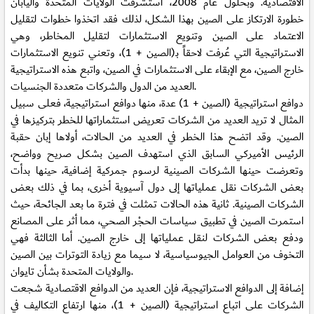
الاقتصادية. وبحلول عام 2008، استشرفت الولايات المتحدة واليابان
خطورة الارتكاز على الصين بهذا الشكل، لذلك فقد اتخذوا خطوات لتقليل
الاعتماد على الصين وتنويع الاستثمارات لتقليل المخاطر، وهي
الاستراتيجية التي عُرفت لاحقاً بـ(الصين + 1)، وتعني تنويع الاستثمارات
خارج الصين، مع الإبقاء على الاستثمارات في الصين، واتبع هذه الاستراتيجية
العديد من الدول والشركات متعددة الجنسيات.
دوافع استراتيجية (الصين + 1) عدة، منها دوافع استراتيجية، فعلى سبيل
المثال لا تريد العديد من الشركات تعريض استثماراتها للخطر بتركيزها في
الصين. وقد اتضح هذا الخطر في العديد من الحالات، أولاها إبان حقبة
الرئيس الأميركي السابق الذي استهدف الصين بشكل صريح وواضح،
وتعرضت حينها الشركات الصينية لرسوم جمركية إضافية، حينها بدأت
بعض الشركات نقل عملياتها إلى دول آسيوية أخرى، بما في ذلك بعض
الشركات الصينية. ثانية هذه الحالات تمثلت في فترة ما بعد الجائحة، حيث
استمرت الصين في تطبيق سياسات الحجْر الصحي، مما أثر على المصانع
ودفع بعض الشركات لنقل عملياتها إلى خارج الصين. أما الثالثة فهي
التخوف من العوامل الجيوسياسية، لا سيما مع زيادة التوترات بين الصين
والولايات المتحدة بشأن تايوان.
إضافة إلى الدوافع الاستراتيجية، فإن العديد من الدوافع الاقتصادية شجعت
الشركات على اتباع استراتيجية (الصين + 1)، منها ارتفاع التكاليف في