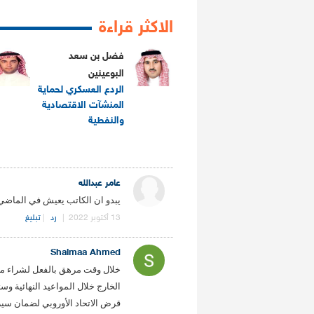
الاكثر قراءة
فضل بن سعد
البوعينين
الردع العسكري لحماية
المنشآت الاقتصادية
والنفطية
.
عامر عبدالله
يبدو ان الكاتب يعيش في الماضي ..!
13 أكتوبر 2022
|
رد
|
تبليغ
Shaimaa Ahmed
خلال وقت مرهق بالفعل لشراء منز
الخارج خلال المواعيد النهائية
قرض الاتحاد الأوروبي لضمان سير 