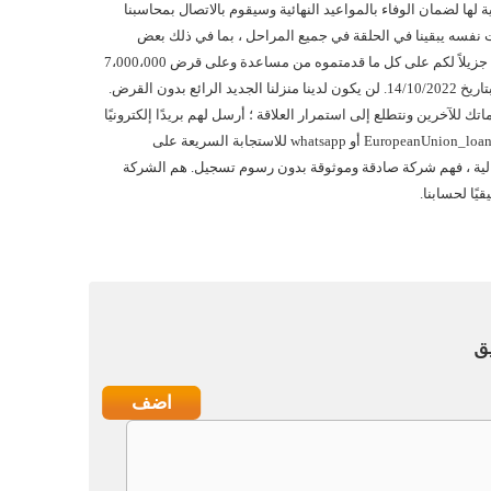
اية لها لضمان الوفاء بالمواعيد النهائية وسيقوم بالاتصال بمحاسبنا
ت نفسه يبقينا في الحلقة في جميع المراحل ، بما في ذلك بعض
المكالمات الهاتفية الدولية. شكراً جزيلاً لكم على كل ما قدمتموه من مساعدة وعلى قرض 7،000،000
يورو الذي تم إرساله إلى حسابنا بتاريخ 14/10/2022. لن يكون لدينا منزلنا الجديد الرائع بدون القرض.
اتك للآخرين ونتطلع إلى استمرار العلاقة ؛ أرسل لهم بريدًا إلكترونيًا
على EuropeanUnion_loansyndication@outlook.com أو whatsapp للاستجابة السريعة على
ي مساعدة مالية ، فهم شركة صادقة وموثوقة بدون رسوم تسجيل. هم الشركة
يًا لحسابنا.
ق