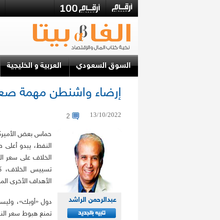
السوق السعودي
العربية و الخليجية
إرضاء واشنطن مهمة صع
13/10/2022
2
حماس بعض الأميركي
النفط، يبدو أعلى ص
الخلاف على سعر ال
تسييس الخلاف، كم
الأهداف الأخرى الم
عبدالرحمن الراشد
دول «أوبك»، وليست
تمنع هبوط سعر النفط