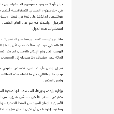
دول «أوبك»، ويرد خصومهم الديمقراطيون داعين
في «بلومبرغ»، المصالح الاستراتيجية أعظم 
اقتصاديات هذه الدول.
ماذا عن تهمة مكاسب روسيا من الخفض؟ نحن 
الإعلام في موسكو عملاً ضدهم، لأن زيادة إنت
الروس، لكن رفع الإنتاج بالأمس، لم يكن ضد
المائة ليس مقبولاً، ولا هبوطه إلى السبعين، أي
ثم إن إعلان «أوبك بلس» تخفيض مليوني بر
بوعودها. وبالتالي، كل ما تفعله هذه المبالغ
وليس العكس.
وإدارة بايدن، بدورها، التي تدعي أنها ضحية ا
تخفيض السعر. ها هي تستثني فنزويلا من العق
الأميركية لإنتاج المزيد من النفط الصخري، و
ربما تريد إدارة بايدن أن تكون البطل قبل الان