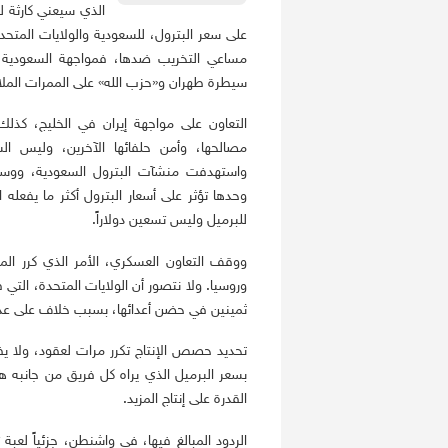
الذي سيعني كارثة لها
على سعر البترول، للسعودية والولايات المت
مساعي التخريب ضدها، فمواجهة السعودية الا
سيطرة طهران و«حزب الله» على الممرات الملاح
التعاون على مواجهة إيران في الخليج، كذلك
مصالحها، وأمن حلفائها الآخرين، وليس ا
واستهدفت منشآت البترول السعودية، ووسعت
وحدها تؤثر على أسعار البترول أكثر ما يفعله 
للبرميل وليس تسعين دولاراً.
ووقف التعاون العسكري، الأمر الذي كرر ال
وروسيا. ولا نتصور أن الولايات المتحدة، التي 
ثمينين في حضن أعدائها، بسبب خلاف على عدد 
تحديد حصص الإنتاج تكرر مرات لعقود، ولا ي
بسعر البرميل الذي يراه كل فريق من جانبه هو
القدرة على إنتاج المزيد.
الردود المبالغ فيها، في واشنطن، جزئياً لعبة 