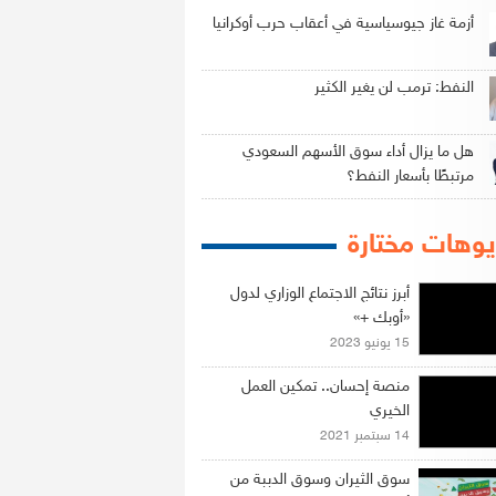
أزمة غاز جيوسياسية في أعقاب حرب أوكرانيا
النفط: ترمب لن يغير الكثير
هل ما يزال أداء سوق الأسهم السعودي
مرتبطًا بأسعار النفط؟
وهات مختارة
أبرز نتائج الاجتماع الوزاري لدول
«أوبك +»
15 يونيو 2023
منصة إحسان.. تمكين العمل
الخيري
14 سبتمبر 2021
سوق الثيران وسوق الدببة من