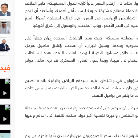
. مثلما كان ارتفاع السعر عالياً كارثة للدول المستهلكة، خارج الخلاف
حدة جملة مصالح مشتركة حيوية ليست أقل أهمية، وأستبعد أن تنجح
نقلابيين الإيرانيين في اليمن، هي كذلك لمصلحة أميركا، لمنع
ية في البحر الأحمر، وباب المندب، والوصول إلى شرق أفريقيا.
، مصلحة مشتركة، حيث تعتبر الولايات المتحدة إيران خطراً على
لسعودية وحدها. وسبق لإيران، أن هددت بإغلاق مضيق هرمز،
 نطاق عملياتها البحرية لتهديد ناقلات النفط. هذه النشاطات
اجتماع في فيينا، وربما بدون التعاون العسكري قد نرى مائتي دولار
فيدي
مسؤولون في واشنطن نفيه، سيدفع الرياض والبقية باتجاه الصين
في طور ترتيبات للمرحلة الجديدة من الحرب الباردة، تقبل برمي حلفاء
ما ينتج من براميل النفط.
فترض أن يترجم على أنه موجه ضد إدارة بايدن. هذه قضية مرتبطة
 الأفضل، وأميركا نفسها أكبر دولة منتجة للنفط في العالم ولديها
تلاوم انتخابية، يسخر الجمهوريون من إدارة بايدن بأنها عاجزة عن ردع