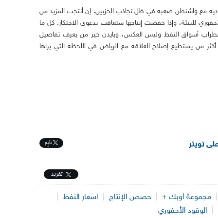
عودية مع واشنطن صعبة في ظل تجاذب الحزبين. إن أنتجت المزيد من
حفوري للبيئة، وإذا خفضت إنتاجها ستعاقب بدعوى الاحتكار. كل ما
اضطراب أسواق النفط وليس العكس، وبايدن خير من يعرف تفاصيل
لأنه هو من طرحه عام 2007، وهو أكثر من يستطيع إصلاح العلاقة مع الرياض في اللحظة التي يراها
تابِع
على تويتر
تغريد
مجموعة أوبك +
|
حصص الإنتاج
|
اسعار النفط
|
|
الوقود الأحفوري