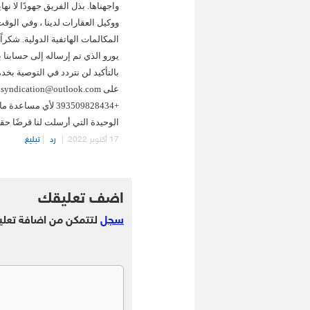
واجهناها. بذل الفريق جهودًا لا نه
ووكيل العقارات لدينا ، وفي الوق
بالتأكيد لن نتردد في التوصية بخدم
+393509828434 لأ
الوحيدة التي أرسلت لنا قرضًا حقيق
17 أكتوبر 2022
|
رد
|
تبليغ
.
اضف تعليقك
سجل
لتتمكن من اضافة تعلي