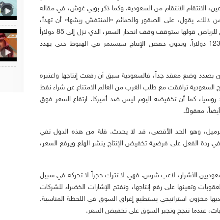
، الانتقام الانتقام من السعودية. وكما ذكر بوبي غوش، في مقاله
من ذلك. يقول، على الصقور والحمائم «المنتفش ريشها» أن تهدأ،
فواشنطن لم تؤخذ على غرة في فيينا، وسبق للرياض قولها ستوقف وقف انحدار السعر، الذي نزل إلى 85 دولاراً
للبرميل، ولنتذكر أنه بلغ في العام الماضي 123 دولاراً. وبدون خفض الإنتاج سيستمر في الهبوط حتى يهدد
بصدد وضع معقد جداً، فالسعودية سبق أن رفعت إنتاجها واعتبره
اج السعودية ترافقت مع طلب الغرب من العالم الامتناع عن شراء نفط
 روسيا، كما أن تخفيضه اليوم ليس ضد أميركا. ارتفاع السعر فوق
ضاً، معقولاً.
ميل، وهو الحد الأقصى، قد لا يحدث. قلة من هذه الدول تفي
ة في ردة الفعل على فرضية تخفيض الإنتاج ينشر الهلع ويرفع السعر،
لسعوديين الأشرار، لاعب شرس. فهي لا تترك حجراً لا تحركه في سبيل
وبات وتعينها على رفع إنتاجها، وتفتح الإشارات الخضراء للشركات
لديها مخزون استراتيجي يستطيع إغراق السوق في اللحظة المناسبة.
تخابات، عندما تنجح وتجبر السوق على تخفيض السعر.