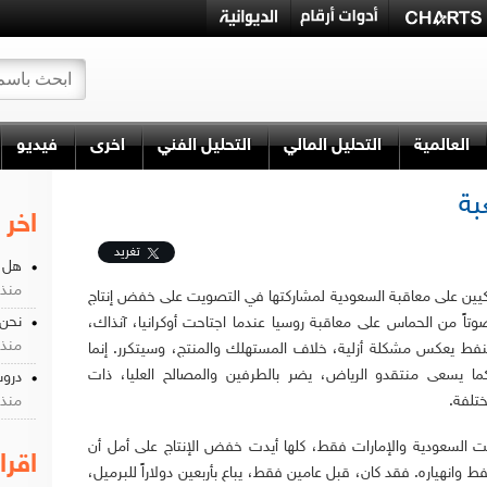
العالمية
التحليل المالي
التحليل الفني
اخرى
فيديو
بة
اخر 
تغريد
هل ه
منذ 3 سن
ين على معاقبة السعودية لمشاركتها في التصويت على خفض إنتاج
نحن 
وتاً من الحماس على معاقبة روسيا عندما اجتاحت أوكرانيا، آنذاك،
منذ 5 سن
نفط يعكس مشكلة أزلية، خلاف المستهلك والمنتج، وسيتكرر. إنما
ا يسعى منتقدو الرياض، يضر بالطرفين والمصالح العليا، ذات
دروس
ختلفة.
منذ 6 سن
 السعودية والإمارات فقط، كلها أيدت خفض الإنتاج على أمل أن
اقرا
 وانهياره. فقد كان، قبل عامين فقط، يباع بأربعين دولاراً للبرميل،