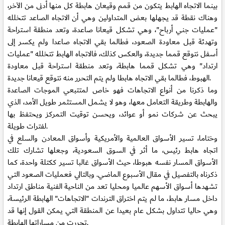
بينما الاتجاه الهابط يتكون من قمم وقيعان هابطة كل منها أدنى من الآخر،
وهناك نقطة قد يجهلها بعض المتداولين وهي أن الاتجاه الصاعد تتخلله
"عمليات جني أرباح"، وهي تشكل قيعانا صاعدة، وتعد منطقة استراحة
وتهدئة قبل معاودة الصعود، فطالما بقي الاتجاه صاعدا ولم يكسر إلى
أسفل نتوقع قمما جديدة، والعكس كذلك، فالاتجاه الهابط تتخلله "عمليات
ارتداد" وهي تشكل قمما هابطة، وتعد منطقة استراحة قبل معاودة
الهبوط، فطالما بقي الاتجاه هابطا ولم يتم التحرر منه نتوقع قيعانا جديدة.
وما ذكرنا من أنواع الاتجاهات فهو خاص لمتتبعي الموجات الصاعدة
والهابطة وطريقة التعامل معها، وهو لا يشمل المستثمر طويل الأمد، الذي
يبحث عن شركات نمو أو عوائد، ويحسن توقيت التمركز ويحتفظ بها
لفترات طويلة.
وختاما، تسير الأسواق العالمية والأمريكية وأسواق المعادن والسلع في
اتجاه هابط رئيس، ما أثر في السوق السعودية، وجعلها تشارك تلك
الأسواق المسار نفسه هبوطا، حيث الأسواق غالبا تسير ككتلة واحدة، كما
ذكرناه بالتفصيل في مقال الأسبوع الماضي. وبالتالي فعمليات الصعود التي
تشهدها أسواق الأسهم عالميا ومحليا تعد من الناحية الفنية مناطق ارتداد
داخل مسار هابط، ما لم يتم اختراق الترندات "الاتجاهات" الهابطة الرئيسة،
وهي حاليا تتداول بشكل عام بعيدا عن المنطقة التي يمكن القول إنها قد
تحررت من مساراتها الهابطة.