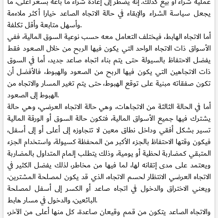
عملية شراء أو بيع كذلك. إنه يضطر إلى إعادة شراء ما باعه بسعر أعلى، ما
يجعل سياسة الشراء والإبقاء في حالة الاتجاه الصاعد خيارا أكثر ملاءمة
وأسهل متابعة وأقل تكلفة.
أما الاتجاه الهابط، فيختلف التعامل معه حسب نوعية السوق المالية، ففي
الأسواق ذات الاتجاه الواحد التي يكون فيها الربح من خلال الصعود فقط
يفضل الاحتفاظ بالسيولة حتى يتم بناء اتجاه صاعد جديد، أما في السوق
ذات الاتجاهين التي يكون فيها الربح من الصعود والهبوط، فالأفضل أن
تكون صفقاته مبنية على توقع الهبوط، حتى يتم تغير المسار والاتجاه من
الهبوط إلى الصعود.
أما في الحالة الثالثة من الاتجاهات، وهي حالة الاتجاه العرضي، وهي حالة
يشترك فيها جميع الأسواق المالية، فتكون حالة السوق أو الورقة المالية
تسير بشكل أفقي وداخل نطاق معين لا تتجاوزه إلى أعلى أو إلى أسفل،
فيكون وقتها الاحتفاظ بالجزء الأكبر من المحفظة كسيولة، واستخدام الجزء
المتبقي كمضاربة لحظية أو يومية، وذلك يتطلب إلمام المتداول بالمضاربة
ويعتمد على مدى إتقانه لها، لما فيها من مخاطر، لذلك يفضل الكثير في
الاتجاه العرضي الانتظار لحسم الاتجاه، الذي قد يكون لمصلحة المشترين،
ويعني الاختراق والدخول في اتجاه صاعد أو الكسر إلى أسفل لمصلحة
البائعين، والدخول في مسار هابط.
والاتجاه الصاعد يتكون من قمم وقيعان صاعدة، كل منها أعلى من الآخر،